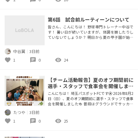
いプレーでした👍 私も負けじとラス前の17Hで同ス
コアに追...
第6話 試合前ルーティーンについて
皆さん、こんにちは！ 野球専門トレーナー中谷で
す！ 暑い日が続いていますが、体調を崩したりし
ていないでしょうか？ 明日から夏の甲子園が始ま
ります！ 選手たちには、ベストパフォーマンスを
発揮し一つでも多く勝ち進んでほしいです。 では、
中谷翼
｜
3日前
そんな選手たちのために、試合前のルーティーンに
ついて発信していきたいと思います。 試合前日で大
favorite
chat
visibility
1
0
24
切なこと 「睡眠」 「栄養」 「疲労を抜く」 「メン
タル管理」 ここに徹底...
【チーム活動報告】夏のオフ期間前に
選手・スタッフで食事会を開催しまし
た！
こんにちは！ 埼玉パスポットFCです⚽️ 2026年8月2
日（日）、夏のオフ期間前に選手・スタッフで食事
会を開催しました🍻 普段はグラウンドでサッカー
に向き合う時間が中心ですが、今回は川口駅前のお
たつや
｜
3日前
店でゆっくり話をする機会を作ることができまし
た。 サッカーの話はもちろん、普段なかなか話せ
favorite
chat
visibility
1
0
25
ないことやチームのこれからについて語り合い、選
手・スタッフ同士の交流を深めるとても有意義な時
間となりました。 こう...