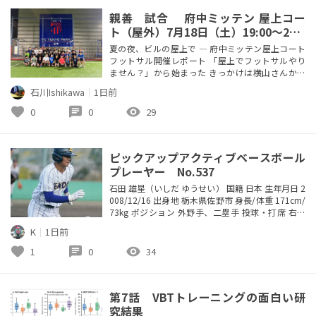
もミラニスタにとっては神様のよ...
親善 試合 府中ミッテン 屋上コー
ト（屋外）7月18日（土）19:00〜21:0
0
夏の夜、ビルの屋上で ― 府中ミッテン屋上コート
フットサル開催レポート 「屋上でフットサルやり
ません？」から始まった きっかけは横山さんから
の一言でした。 「府中ミッテンの屋上、コートあ
石川Ishikawa
｜
1日前
るらしいですよ」 いつもは府中第9小学校の体育館
で、日曜の夕方にゆるっと蹴っている我々かぁ～ず
favorite
chat
visibility
0
0
29
ぅ～↑。 屋根のある安心感にすっかり慣れきって
いたので、「屋上」と聞いた瞬間にちょっとザワつ
きました。 そして開催日は...
ピックアップアクティブベースボール
プレーヤー No.537
石田 雄星（いしだ ゆうせい） 国籍 日本 生年月日 2
008/12/16 出身地 栃木県佐野市 身長/体重 171cm/
73kg ポジション 外野手、二塁手 投球・打席 右投
左打 プロ入り なし 主な獲得タイトル なし 選手と
K
｜
1日前
しての特徴 一塁到達4.1秒台＆遠投110m､俊足強肩
の小柄な外野手。中堅からの好送球で補殺を奪い、
favorite
chat
visibility
1
0
34
打撃においても高校通算19本塁打を記録する左の好
打者である。 経歴 祖父...
第7話 VBTトレーニングの面白い研
究結果