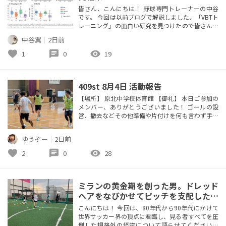
皆さん、こんにちは！ 野球専門トレーナーの中谷
です。 今回は以前ブログで解説しました、「VBTト
レーニング」の面白い研究を見つけたので皆さんに
ご紹介したいと思います。 研究のテーマは、「4種
中谷翼
｜
2日前
類のバックスクワット処方モデル どれが一番ジャ
ンプとスプリントに有効か」というテーマです。 結
favorite
chat
visibility
1
0
19
論からお伝えします。 高速度でウエイトトレーニン
グを行った方が、パフォーマンスが向上 する可能
性がある。 ・4種類の...
409st 8月4日 活動報告
【場所】 原北中学校体育館 【御礼】 本日ご参加の
メンバー、ありがとうございました！ ゴールの設
営、撤去などその他準備や片付けを何も言わず手伝
ってくれる、メンバーのおかげで活動の根幹が成り
立っている事、本当に本当に感謝しております。 本
ゆうぞー
｜
2日前
日は新規が2名参加して下さりました。 楽しんで頂
けていると幸いです😄 【活動内容】 参加数14名 3
favorite
chat
visibility
2
0
28
チームに分かれてゲーム ゲーム数15 【今日のハイ
ライト✨️】 ...
ミランの黄金期を創った男。ドレッド
ヘアをなびかせてピッチを支配した天
才の記憶
こんにちは！ 今回は、80年代から90年代にかけて
世界サッカー界の頂点に君臨し、見る者すべてを圧
倒した規格外の怪物について語らせてください。