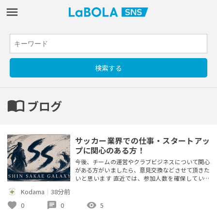
import_contacts
ブログ
サッカー業界での仕事・スタートアッ
プに関心のある方！
今後、チームの運営やクラブビジネスについて関心
がある方がいましたら、意見交換などさせて頂きた
いと思います 直近では、参加人数を確保していく
のが優先事項となるので周りで選手志望の方がいた
Kodama
｜
38分前
らご紹介頂けると幸いです！ 今日はJリーグが開幕
しましたね 皆さん応援している選手やクラブはあ
favorite
chat
visibility
0
0
5
りますか？ コメントなどでご連絡お待ちしていま