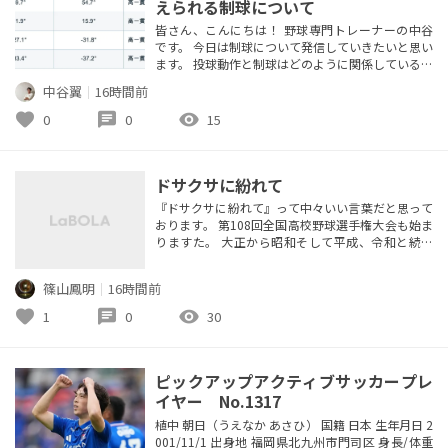
えられる制球について
皆さん、こんにちは！ 野球専門トレーナーの中谷
です。 今日は制球について発信していきたいと思い
ます。 投球動作と制球はどのように関係しているの
か、そこを研究した論文を見つけたので解説してい
中谷翼
｜
16時間前
きます。 まず結論から、 投球位置の一貫性が高い
投手（ボールのばらつきが少ない）は、リリース付
favorite
chat
visibility
0
0
15
近の体幹の前屈、体幹の側屈が小さかった。 研究
では以上の結論が出ました。 では、論文内容を解
説していきます。 338人...
ドサクサに紛れて
『ドサクサに紛れて』って中々いい言葉だと思って
おります。 第108回全国高校野球選手権大会も始ま
りますた。 大正から昭和そして平成、令和と続い
て来た甲子園大会、今年は新たにDH制、VARの導
入、女性審判の登用等新しい試みが有ります。 個人
篠山鳳明
｜
16時間前
的には中々良いことだと思います。 さぁ大会二日目
が終わり今日は大会3日目です。またどんな熱戦が
favorite
chat
visibility
1
0
30
展開されるのでしょうか？ そんな中恒例の週刊朝
日から発売されている『...
ピックアップアクティブサッカープレ
イヤー No.1317
植中 朝日（うえなか あさひ） 国籍 日本 生年月日 2
001/11/1 出身地 福岡県北九州市門司区 身長/体重