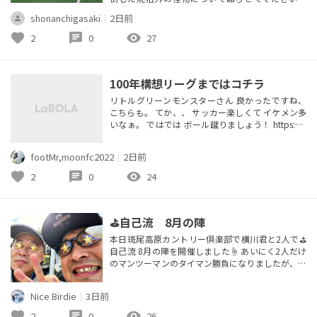
その人の名前は、ルード・フリットです！ トレー
shonanchigasaki
｜
2日前
ドマークのドレッドヘアをなびかせながらピッチを
躍動する姿から、黒いチューリップという異名で親
favorite
chat
visibility
2
0
27
しまれた伝説のレジェンドですね。 クライフやバ
ッジョも凄まじい天才でしたが、フリットの見せた
物理的な絶望感と華やかさは、...
100年構想リーグまではコチラ
リトルグリーンモンスターさん 良かったですね、
こちらも。 てか、、 サッカー楽しくて イケメン多
いなぁ。 ではでは ボール蹴りましょう！ https://c
ommunity.labola.jp/event/show/9000000000142
219
footMr,moonfc2022
｜
2日前
favorite
chat
visibility
2
0
24
⛳️自己流 8月の陣
本日斑尾高原カントリー倶楽部で横川君と2人で⛳️
自己流 8月の陣を開催しました☝️ あいにく2人だけ
のマンツーマンのタイマン勝負になりましたが、木
影に入ると涼しい真夏高原ゴルフを堪能できました
✌️ 何と同伴者が後半のINを40で回る奇跡を起こして
Nice Birdie
｜
3日前
生涯ベストタイの95を記録していました👏 ロング
パーパット3回にバーディパット1回と言う素晴らし
favorite
chat
visibility
2
0
26