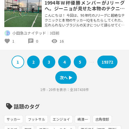
1994年W杯優勝メンバーがJリーグ
へ。ジーニョが見せた本物のテクニッ
クと戦術眼
こんにちは！ 今回は、90年代のJリーグに超絶なテ
クニックと本物のサッカーIQをもたらしてくれた、
忘れられないブラジルの天才について語らせてくだ
さい。 その人の名前は、ジーニョです！ 1994年の
小田急ユナイテッド
｜
3日前
アメリカW杯でブラジルの10番を背負い世界一に輝
いた本物のレジェンドであり、横浜フリューゲルス
favorite
chat
visibility
1
0
16
で圧巻のプレーを見せてくれた名MFですね。 先日
のジョルジーニョと同じく94年W杯の優勝メンバー
ですが、ジーニ...
1
2
3
4
5
19372
･･･
次へ ▶︎
1件 - 20件を表示：全387438件
sell
話題のタグ
サッカー
フットサル
エンジョイ
嶋清一
古角俊郎