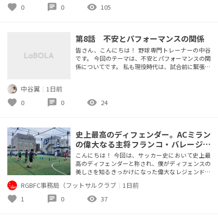
業主、これから起業する方等‥人脈を増やしたい方
favorite
chat
visibility
0
0
105
は是非ご参加ください！（強引な営業・勧誘は禁止
とさせていただきます）
第8話 不安とパフォーマンスの関係
皆さん、こんにちは！ 野球専門トレーナーの中谷
です。 今回のテーマは、不安とパフォーマンスの関
係についてです。 私も現役時代は、試合前に緊張す
ることがありました。 その緊張とどう向き合うか
は、パフォーマンスを発揮する上で非常に重要にな
中谷翼
｜
1日前
ると感じています。 今回は、緊張などを含む「不
安」とパフォーマンスの関係について調べた論文を
favorite
chat
visibility
0
0
24
見つけたので、その内容を発信したいと思います。
まず結論から、 不安が強ま...
史上最高のディフェンダー。ACミラン
の偉大なる主将フランコ・バレージの
美学
こんにちは！ 今回は、サッカー史において史上最
高のディフェンダーと称され、僕がディフェンスの
美しさを知るきっかけになった偉大なレジェンドに
ついて語らせてください。 その人の名前は、フラ
RGBFC事務局（フットサルクラブ
｜
1日前
ンコ・バレージです！ 前回のフリットやライカー
ルトとともにACミランの黄金期を支え、キャプテ
favorite
chat
visibility
1
0
37
ンマークを巻き続けた偉大なる主将ですね。 彼の
背番号6はACミランの永久欠番になっていて、今で