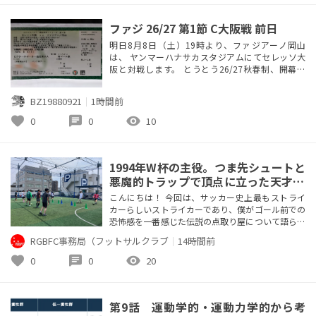
す！ よろしくお願いいたします
ファジ 26/27 第1節 C大阪戦 前日
明日8月8日（土）19時より、ファジアーノ岡山
は、 ヤンマーハナサカスタジアムにてセレッソ大
阪と対戦します。 とうとう26/27秋春制、開幕で
す。 第20節から第21節まで約2カ月中断期間がある
初めてのシーズン。 果たして、この中断期間がどの
BZ19880921
｜
1時間前
ように順位に影響するのか全く予想出来ませんが
まずは第20節まで日本代表ウィークで試合が無い週
favorite
chat
visibility
0
0
10
もありますが、 J2降格圏外の17位以上を目指して
応援あるのみで...
1994年W杯の主役。つま先シュートと
悪魔的トラップで頂点に立った天才19
94年W杯の主役。つま先シュートと悪
こんにちは！ 今回は、サッカー史上最もストライ
魔的トラップで頂点に立った天才
カーらしいストライカーであり、僕がゴール前での
恐怖感を一番感じた伝説の点取り屋について語らせ
てください。 その人の名前は、ロマーリオです！ 1
RGBFC事務局（フットサルクラブ
｜
14時間前
994年のアメリカW杯でブラジルを優勝に導き、大
会MVPにも輝いた絶対的エースですね。 練習が大
favorite
chat
visibility
0
0
20
嫌いでピッチ外での発言や素行も自由すぎる悪童で
したが、ゴール前で見せる圧倒的な輝きと勝負強さ
はまさに唯一無二でした！...
第9話 運動学的・運動力学的から考