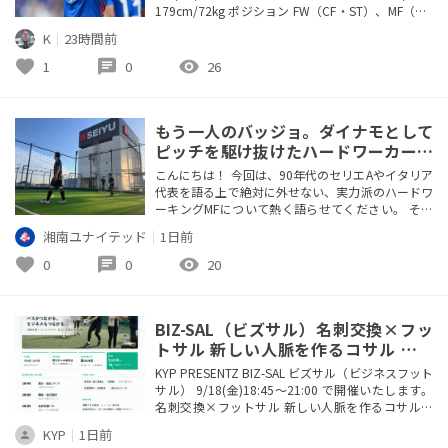
179cm/72kg ポジション FW（CF・ST）、MF（OM
F） 利き足 右 代表デビュー なし 主な出場大会 五輪
K
｜
23時間前
（2024年） プレースタイル 左右両足から正確なシ
ュートを放つことができ、裏への抜け出しと鋭い得
favorite
chat
visibility
1
0
26
点感覚、ゴールへの執着心を武器とするストライカ
ー。 経歴 3歳の時...
もう一人のバッジョ。ダイナモとして
ピッチを駆け抜けたハードワーカーの
美学
こんにちは！ 今回は、90年代のセリエAやイタリア
代表を語る上で絶対に外せない、実力派のハードワ
ーキングMFについて熱く語らせてください。 その
人の名前は、ディノ・バッジョです！ ロベルト・
湘南ユナイテッド
｜
1日前
バッジョと同姓であることから、当時はもう一人の
バッジョなんて呼ばれることも多かったですが、親
favorite
chat
visibility
0
0
20
戚でも何でもありません。 華麗な魔法使いだった
ロベルトに対して、ディノは圧倒的な運動量とフィ
ジカルでピッチ全体を駆け回...
BIZ-SAL（ビズサル）名刺交換×フッ
トサル 新しい人脈を作るコサル パス
が繋がるビジネスも繋がる
KYP PRESENTZ BIZ-SAL ビズサル（ビジネスフット
サル） 9/18(金)18:45～21:00 で開催いたします。
名刺交換×フットサル 新しい人脈を作るコサル。
パスが繋がる。ビジネスも繋がる。 完全エンジョ
KYP
｜
1日前
イとなりますので未経験者も歓迎 経営者、個人事