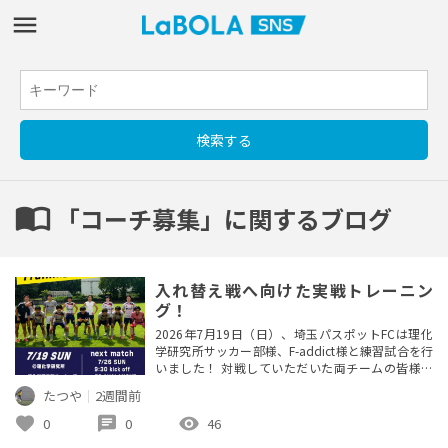
import_contacts
「コーチ募集」に関するブログ
入れ替え戦へ向けた実戦トレーニン
グ！
2026年7月19日（日）、埼玉パスポットFCは理化
学研究所サッカー部様、F-addict様と練習試合を行
いました！ 対戦していただいた両チームの皆様、
ありがとうございました！ この日は非常に暑い中
たつや
｜
2週間前
での活動となりましたが、20分×4本のゲームを実
施。 県リーグ昇格を懸けた入れ替え戦が近づく
favorite
chat
visibility
0
0
46
中、チームとして実戦の中で確認したいことをテー