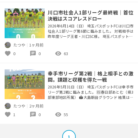
マに取り組みました。 今回特に意識したのは、 ・
味方同士の声掛け...
川口市社会人1部リーグ最終戦｜首位
決戦はスコアレスドロー
2026年6月14日（日） 埼玉パスポットFCは川口市
社会人1部リーグ第6節に臨みました。 対戦相手は
昨年度リーグ王者・川口SC様。 埼玉パスポットFC
にとって今シーズンの川口市リーグ最終戦であり、
たつや
｜
1ヶ月前
首位同士による大一番となりました。 【試合結
果】 🆚川口SC（昨年度1位） 🏟️青木町公園 ▲0-0
favorite
chat
visibility
0
0
63
ここまで無敗でリーグ戦を戦い抜き、首位で迎えた
最終戦。 相手は川口市を代表する強豪チームであ
り、過去...
幸手市リーグ第2戦｜格上相手との激
闘。課題と収穫を得た一戦
2026年5月31日（日） 埼玉パスポットFCは幸手市
リーグ第2戦に臨みました。 🆚春日部あとむ（県3
部東部地区所属） 🏟️大島新田グラウンド 結果は、
⚫️2-3 悔しい敗戦となりました。 🥅得点者 ・遠藤
たつや
｜
2ヶ月前
李久（No.56） ・杉野 健太（No.26） 今回の相手
は県3部東部地区に所属する格上チーム。 試合前か
favorite
chat
visibility
1
0
55
ら厳しい戦いになることは予想していましたが、実
際に試合が始まると相手の技術力や強度の...
1