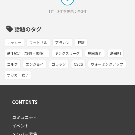
1件 - 3件を表示：全3件
sell
話題のタグ
サッカー
フットサル
アラカン
野球
選手紹介（野球・現役）
キングスリーグ
島田善介
島田明
ゴルフ
エンジョイ
ゴラッソ
CSCS
ウォーミングアップ
サッカー女子
CONTENTS
コミュニティ
イベント
メンバー募集