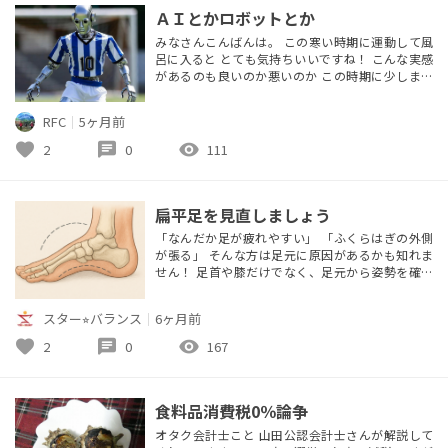
ＡＩとかロボットとか
みなさんこんばんは。 この寒い時期に運動して風
呂に入ると とても気持ちいいですね！ こんな実感
があるのも良いのか悪いのか この時期に少しまっ
たりできるからかもしれませんが 清々しいです。
世間ではロボット、そしてＡＩがにぎわせておりま
RFC
｜
5ヶ月前
す。 実は昨年から超絶スピードでＡＩとロボットが
進化しており 半年で世界が変わっていきそうです。
favorite
chat
visibility
2
0
111
ＡＩは24時間着実にＩＱ140オーバーの知能で学ん
でいきます。 そろ...
扁平足を見直しましょう
「なんだか足が疲れやすい」 「ふくらはぎの外側
が張る」 そんな方は足元に原因があるかも知れま
せん！ 足首や膝だけでなく、足元から姿勢を確認
しましょう！
スター⭐︎バランス
｜
6ヶ月前
favorite
chat
visibility
2
0
167
食料品消費税0％論争
オタク会計士こと 山田公認会計士さんが解説して