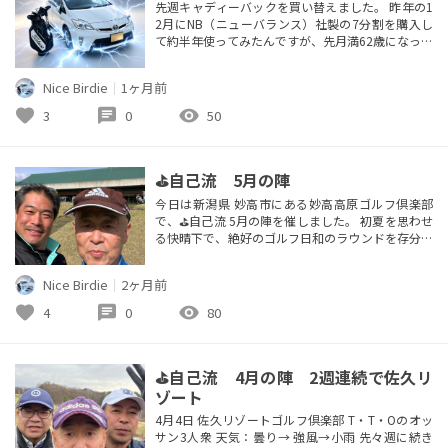
先週キャディーバックを買い替えました。 昨年の1
2月にNB（ニューバランス）社製の7分割を購入し
て約半年使ってみたんですが、先月満62歳になった
こともあり14本のクラブの抜き差しとフードのファ
スナーの開閉がかなり窮屈なため面倒に感じるよう
Nice Birdie
｜
1ヶ月前
になりました。 20年ほど前にTaylormade社製の14
分割を購入して使っていたことを思い出して、web
favorite
chat
visibility
3
0
50
であれこれ物色していたところ、Titleistのプレミ...
⛳️自己流 5月の陣
今日は新潟県 妙高市にある妙高高原ゴルフ倶楽部
で、⛳️自己流 5月の陣を催しました。 初夏を思わせ
る快晴下で、絶好のゴルフ日和のラウンドを存分に
堪能して来ました。 当初4人で回る予定でしたが、
仕事と家庭内の事情により参加できなくなってしま
Nice Birdie
｜
2ヶ月前
い、2バックのタイマン勝負になってしまいまし
た。 ラウンド中に驚いたのは、グリーン1面が約8c
favorite
chat
visibility
4
0
80
m間隔で約8mm程度のエアレーションの穴がボコ
ボコ開いたんです。 パ...
⛳️自己流 4月の陣 2週連続で佐久リ
ゾート
4月4日 佐久リゾートゴルフ倶楽部 T・T・Oのオッ
サン3人衆 天気：曇り→ 強風→小雨 先々週に続き