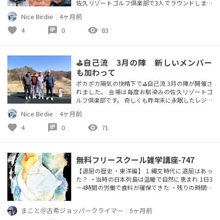
佐久リゾートゴルフ倶楽部で3人でラウンドしまし
た。 水曜日辺りから当日の10時以降の降水確率9
Nice Birdie
｜
4ヶ月前
0％...と言う予報でしたのである程度濡れることを
覚悟の上でのスタートとなりました。 前半は殆ど
favorite
chat
visibility
4
0
83
降雨には見舞われませんでしたが昼頃になるとティ
ーグラウンドやグリーン上でも影響を及ぼす程度に
強風が吹き荒れま...
⛳️自己流 3月の陣 新しいメンバー
も加わって
ポカポカ陽気の快晴下で⛳️自己流 3月の陣が開催さ
れました。 会場は毎度お馴染みの佐久リゾートゴ
ルフ倶楽部です。 奇しくも昨年末に永眠したレジェ
ンド尾崎将司氏監修のコースと言うこともあって感
Nice Birdie
｜
4ヶ月前
慨深いものがありました。 新しいメンバーも加入
してますます愉快で充実したラウンドを存分に堪能
favorite
chat
visibility
4
0
71
できました。 今回は顔合わせも兼ねた練習ラウン
ドで来週も同じコースで本番の決戦の予定です。 P
S 今日のラウンドでTa...
無料フリースクール雑学講座-747
【退屈の歴史・東洋編】 1.縄文時代に退屈はあっ
た？ ・当時の日本列島は温暖で自然に恵まれ 1日3
－4時間の労働で食料が確保できた ・残りの時間は
祭祀、呪術、儀礼といった 精神文化に費やされた
・火焔型土器のように高度で芸術的な土器 作りや
まこと＠古希ジョッパークライマー
｜
5ヶ月前
土偶の製作など創作活動が盛ん ・当時世界でも稀