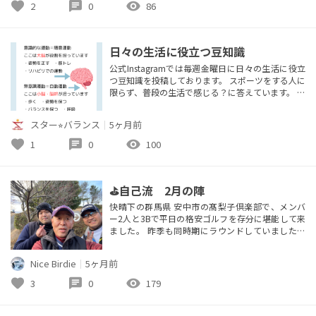
な定住型狩猟生活であり、 住居の建築、道具のメ
favorite
chat
visibility
2
0
86
ンテナンス、交易など 忙しい日々を送っており、
退屈する暇は なかった...
日々の生活に役立つ豆知識
公式Instagramでは毎週金曜日に日々の生活に役立
つ豆知識を投稿しております。 スポーツをする人に
限らず、普段の生活で感じる？に答えています。 是
非フォローしてお楽しみください✨️
スター⭐︎バランス
｜
5ヶ月前
favorite
chat
visibility
1
0
100
⛳自己流 2月の陣
快晴下の群馬県 安中市の髙梨子倶楽部で、メンバ
ー2人と3Bで平日の格安ゴルフを存分に堪能して来
ました。 昨季も同時期にラウンドしていましたの
で、何となく当時感得したイメージの残像を頼りに
しての対応になりましたが、好プレーと珍プレーが
Nice Birdie
｜
5ヶ月前
入り乱れた賑やかで愉快な時間を共有しました。
次回は4月に、今月新たに入会したメンバーの歓迎
favorite
chat
visibility
3
0
179
も兼ねて、顔合わせコンペを 佐久リゾートゴルフ倶
楽部で催す予定になっています...