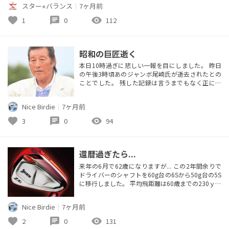
スター⭐︎バランス
｜
7ヶ月前
点を含めたアプローチを行い、スポーツをする選手
のサポートをさせていただきます！
favorite
chat
visibility
1
0
112
昭和の巨匠逝く
本日10時過ぎに悲しい一報を目にしました。 昨日
の午後3時頃あのジャンボ尾崎氏が逝去されたとの
ことでした。 残した記録は言うまでもなく正に日
本ゴルフ界のレジェンドでした。 格好良くて大き
かったジャンボさん安らかに...祈り お疲れ様でし
Nice Birdie
｜
7ヶ月前
た。 【補足】 貼付した画像はYahoo Japanの関連
記事から複写しました。
favorite
chat
visibility
3
0
94
還暦過ぎたら...
来年の6月で62歳になりますが... この2年間余りで
ドライバーのシャフトを60g台の6Sから50g台の5S
に移行しました。 平均飛距離は60歳までの230ｙ前
後から約20ｙほど落ちていると思います。 6S時代
は全身を使ってかち上げるようにアッパー軌道で万
Nice Birdie
｜
7ヶ月前
振りしていた当時は確かに飛んでいましたがペナル
ティーに繋がるケースもありました。 5Xも試して
favorite
chat
visibility
2
0
131
みましたが力みを感じてドロップも出たりしました