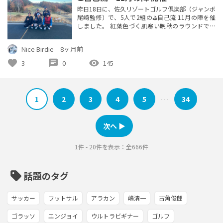
昨日18日に、佐久リゾートゴルフ倶楽部（ジャンボ
尾崎監修）で、5人で2組の⛳️自己流 11月の陣を催
しました。 紅葉色づく肌寒い晩秋のラウンドでし
たが、デビュー戦を迎えた新規加入のメンバーもい
て、ヒヤヒヤドキドキ楽しいゴルフを存分に堪能し
Nice Birdie
｜
8ヶ月前
ました。 オマケ... 着膨れした初老オヤジが悪ノリ
して、当時10代でまだアマチュア時代の初々しかっ
favorite
chat
visibility
3
0
145
た頃に作成された原英莉花のレプリカの前で、スイ
ングの真似をして...
1
2
3
4
5
34
･･･
次へ ▶︎
1件 - 20件を表示：全666件
sell
話題のタグ
サッカー
フットサル
アラカン
嶋清一
古角俊郎
ゴラッソ
エンジョイ
ウルトラビギナー
ゴルフ