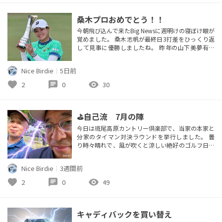
コアに追...
桑木プロおめでとう！！
今朝飛び込んで来たBig Newsに週明けの寝ぼけ眼が
覚めました。 桑木志帆が最終日3打差をひっくり返
して見事に優勝しましたね。 昨年の山下美夢有に
続いて日本勢が連覇の偉業達成です。 プレーオフの
1H目にラフに打ち込んだ後のベタピン状態に寄せ
Nice Birdie
｜
5日前
たあのアプローチは奇跡だったと思います。 奇しく
も明日斑尾高原カントリー倶楽部で⛳自己流 8月の
favorite
chat
visibility
2
0
30
陣のラウンド予定ですが桑木プロにあやかってフェ
ードボールで攻め...
⛳️自己流 7月の陣
今日は斑尾高原カントリー倶楽部で、当家の本家と
分家のタイマン対決ラウンドを挙行しました。 曇
り時々晴れで、風が吹くと涼しい絶好のゴルフ日和
でした。 出だしのミドルPar4からミラクルチップ
インパーで始まり、続くショートPar3文句なしのタ
Nice Birdie
｜
3週間前
ップインのパーと言う具合に、今日は良いスコアが
出るかな...と目論んでいましたが、グリーンの転圧
favorite
chat
visibility
2
0
49
がされておらず2人共距離感が全く合いませんでし
た。 ラウンド後にマ...
キャディバックを買い替え