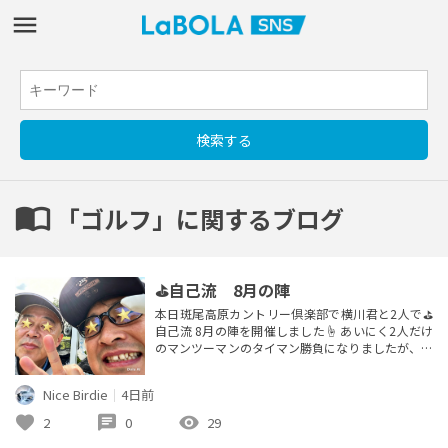
import_contacts
「ゴルフ」に関するブログ
⛳️自己流 8月の陣
本日斑尾高原カントリー倶楽部で横川君と2人で⛳️
自己流 8月の陣を開催しました☝️ あいにく2人だけ
のマンツーマンのタイマン勝負になりましたが、木
影に入ると涼しい真夏高原ゴルフを堪能できました
✌️ 何と同伴者が後半のINを40で回る奇跡を起こして
Nice Birdie
｜
4日前
生涯ベストタイの95を記録していました👏 ロング
パーパット3回にバーディパット1回と言う素晴らし
favorite
chat
visibility
2
0
29
いプレーでした👍 私も負けじとラス前の17Hで同ス