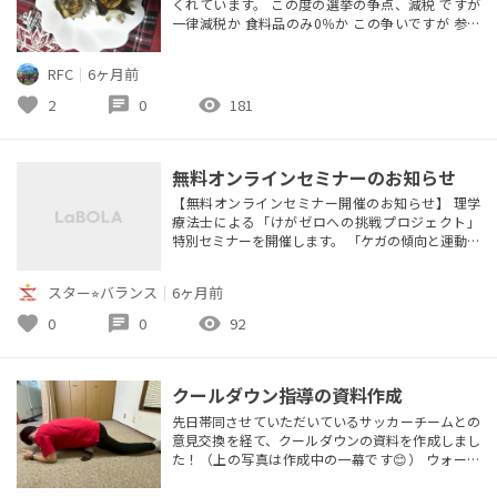
くれています。 この度の選挙の争点、減税 ですが
一律減税か 食料品のみ0％か この争いですが 参政
党の税理士である 安藤裕参議院議員 経済アナリス
トの 三橋貴明さんらは飲食店の経営が苦しくなる
RFC
｜
6ヶ月前
と 反対の立場です。 一方、政治屋芸人の日本保守
党、 40年間日本を衰退させてきた自民党は 食料品
favorite
chat
visibility
2
0
181
のみ消費税0％で あの優秀な北村弁護士もぜんぜん
飲食店は潰れず...
無料オンラインセミナーのお知らせ
【無料オンラインセミナー開催のお知らせ】 理学
療法士による「けがゼロへの挑戦プロジェクト」
特別セミナーを開催します。 「ケガの傾向と運動連
鎖」 ▶ 日時：1月29日（木）19:00〜19:30 ▶ 形
式：Zoomウェビナー（参加無料） たった30分の
スター⭐︎バランス
｜
6ヶ月前
ショートセミナーなので、作業をしながらの“なが
ら参加”も大歓迎です。 ■ セミナー内容 「けがと疲
favorite
chat
visibility
0
0
92
労の境界線」 「からだはつながっているってどう
いう...
クールダウン指導の資料作成
先日帯同させていただいているサッカーチームとの
意見交換を経て、クールダウンの資料を作成しまし
た！（上の写真は作成中の一幕です😊） ウォーミ
ングアップもクールダウンもそれぞれ目的と方法を
知ったうえで行うことが重要です。 リハビリ職の視