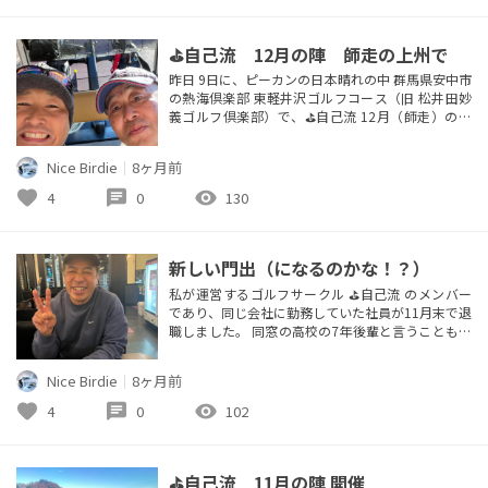
ので...
⛳自己流 12月の陣 師走の上州で
昨日 9日に、ピーカンの日本晴れの中 群馬県安中市
の熱海倶楽部 東軽井沢ゴルフコース（旧 松井田妙
義ゴルフ倶楽部）で、⛳️自己流 12月（師走）の陣
を開催しました。 あいにく、他のメンバーは都合
が付かず、今回は2Bタイマン勝負になりました。
Nice Birdie
｜
8ヶ月前
昨日は、仲間と落ち合って1台で乗り合わせで現地
に行く予定だったんですが、4時過ぎに起床してス
favorite
chat
visibility
4
0
130
マホを見て、青森で震度6強の大地震発生で津波注
意報...の一報を知...
新しい門出（になるのかな！？）
私が運営するゴルフサークル ⛳自己流 のメンバー
であり、同じ会社に勤務していた社員が11月末で退
職しました。 同窓の高校の7年後輩と言うこともあ
り、かれこれ15年ぐらいゴルフでも付き合いまし
た。 思い出すのは、お互い子育てに追われながら
Nice Birdie
｜
8ヶ月前
も月に1度のラウンドを楽しみに、苦楽を共に励ま
し合って時を刻んで来ました。 この15年間で、忘
favorite
chat
visibility
4
0
102
れられない空前絶後の珍プレーの数々を刻んで来ま
した。 今となっては、何...
⛳自己流 11月の陣 開催