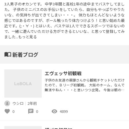
3人男子のオカンです。 中学3年間と高校1年の途中までバスケしてまし
た。 子供のミニバスのお手伝いをしていたら、自分もやっぱりやりた
いな、の気持ちが出てきてしまい・・・。 体力もほとんどないような
感じではあるのですが、ボール触ったり体力つけよう！と思い始めた最
近です。(;・∀・) とはいえ、バスケは1人でできるスポーツではないの
で、一緒に遊んでいただける方ができるといいな、と思って登録してみ
ました...
もっと見る
import_contacts
新着ブログ
エヴェッサ初観戦
子供のお友達の親御さんから観戦チケットいただけ
たので、Ｂリーグ初観戦。 大阪のホーム、なんで
舞洲やねん・・・と思いつつ出発。 今後は朝のう
ちに出発してしまうか、桜島からのシャトルバス利
用すること忘れないよ私。 エヴェッサのメンバー
ウシロ
｜
2年前
はもちろん、対戦相手の琉球ゴールデンキングスの
メンバーさんもあまり存じ上げておらず、すみませ
favorite
chat
visibility
0
0
4899
ん・・・な感じで見に行ったのですが、面白かった
です。 琉球の人がコートの中外使...