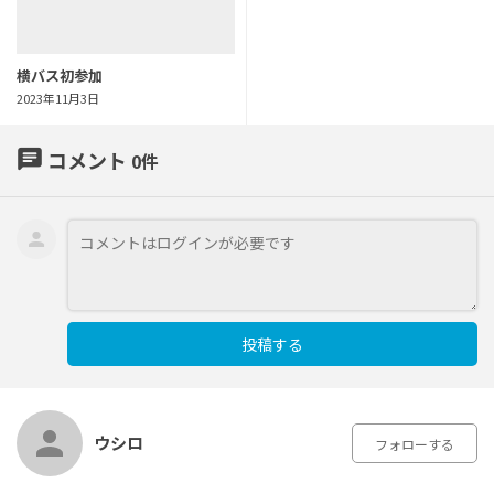
横バス初参加
2023年11月3日
chat
コメント
0
件
投稿する
ウシロ
フォローする