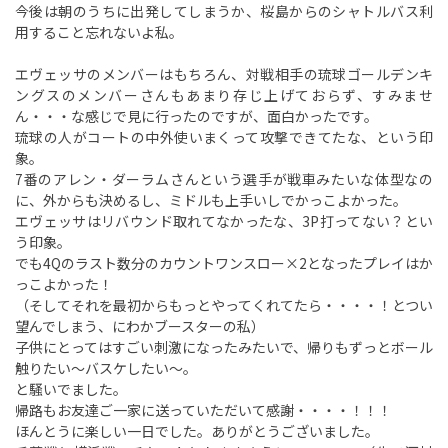
今後は朝のうちに出発してしまうか、桜島からのシャトルバス利
用すること忘れないよ私。
エヴェッサのメンバーはもちろん、対戦相手の琉球ゴールデンキ
ングスのメンバーさんもあまり存じ上げておらず、すみませ
ん・・・な感じで見に行ったのですが、面白かったです。
琉球の人がコートの中外使いまくって攻撃できてたな、という印
象。
7番のアレン・ダーラムさんという選手が戦車みたいな体型なの
に、外からも決めるし、ミドルも上手いしでかっこよかった。
エヴェッサはリバウンド取れてなかったな、3P打ってない？とい
う印象。
でも4Qのラスト数分のカウントワンスロー×2となったプレイはか
っこよかった！
（そしてそれを最初からもっとやってくれてたら・・・・！とつい
望んでしまう、にわかブースターの私）
子供にとってはすごい刺激になったみたいで、帰りもずっとボール
触りたい～バスケしたい～。
と騒いでました。
帰路もお友達ご一家に送っていただいて感謝・・・・！！！
ほんとうに楽しい一日でした。ありがとうございました。