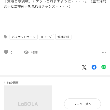
千葉戦と横浜戦、チケットとれますように・・・・。（生で河村
選手と富樫選手を見れるチャンス・・・・）
バスケットボール
Bリーグ
観戦記録
sell
favorite
visibility
more_horiz
0
4898
前の記事
navigate_before
ブログ一覧へ