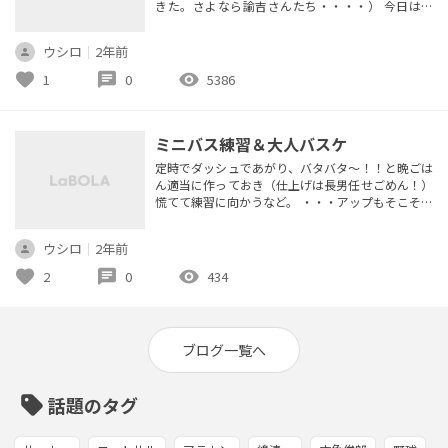
きた。さよなら諭吉さんたち・・・・） 今日は最
初から参加なのでアップからやりはじめるけど、や
っぱり床が滑る～。 メルカリで買った中古のバッ
ウシロ
｜
2年前
シュだからか・・・・？？中敷き変えたら踏ん張り
効くかなぁ。。。。 次回は練習前にきれいに底拭
favorite
chat
visibility
1
0
5386
いて掃除してから挑もう。 アップの練習はパワース
タンスのサイドステップの切り替...
ミニバス練習＆大人バスケ
定時でダッシュであがり、バタバタ～！！と晩ごは
ん適当に作っておき（仕上げは長男任せごめん！）
慌てて練習に向かうなど。 ・・・アップもそこそこ
にいきなりコーチ業は本当に慌てるうううう。 本日
は体験の子も来てたこともあり、ほぼ行き当たりば
ウシロ
｜
2年前
ったりの練習。。。。 めちゃくちゃごめんなさ
い・・・・。 やったこと ・ハンドリング →帰り道
favorite
chat
visibility
2
0
434
反対方向に回すと同時に後ろ歩きにする方がいいの
ね、学んだ。 体験っ子が...
ブログ一覧へ
sell
話題のタグ