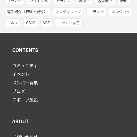
サッカー
フットサル
アラカン
嶋清一
古角俊郎
野球
選手紹介（野球・現役）
キングスリーグ
ゴラッソ
エンジョイ
ゴルフ
CSCS
VBT
サッカー女子
CONTENTS
コミュニティ
イベント
メンバー募集
ブログ
スポーツ施設
ABOUT
お問い合わせ