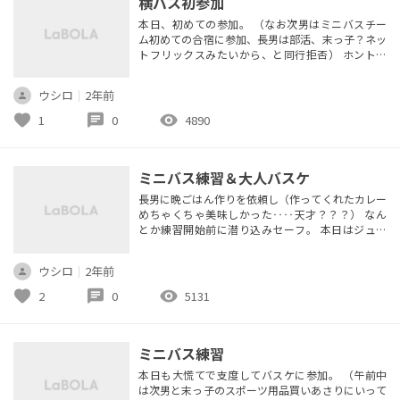
横バス初参加
本日、初めての参加。 （なお次男はミニバスチー
ム初めての合宿に参加、長男は部活、末っ子？ネッ
トフリックスみたいから、と同行拒否） ホント何
度行っても初めての場所は緊張する。 そんでもっ
て今週も先週もまともな練習出来てない・・・！
ウシロ
｜
2年前
体力内ままに参加したらまさかの参加人数11人(;・
∀・) 楽しかったけど、5分間ずっと走り続けるとか
favorite
chat
visibility
1
0
4890
できず申し訳なかった。 得体のしれないオバチャ
ンが参加してすみません！...
ミニバス練習＆大人バスケ
長男に晩ごはん作りを依頼し（作ってくれたカレー
めちゃくちゃ美味しかった‥‥天才？？？） なん
とか練習開始前に潜り込みセーフ。 本日はジュニ
アチームも沢山！！ありがたい。 コーチも最初は2
人→最終3人。 あぁ、打ち合わせがしたい。。。 ド
ウシロ
｜
2年前
リブル、パス、シュート練習。これを1時間半でや
るのは結構忙しい。 正直マジの初心者、あまりう
favorite
chat
visibility
2
0
5131
まくない子とジュニア卒業手前の子で分けてじっく
りやってあげたいけど。 中...
ミニバス練習
本日も大慌てで支度してバスケに参加。 （午前中
は次男と末っ子のスポーツ用品買いあさりにいって