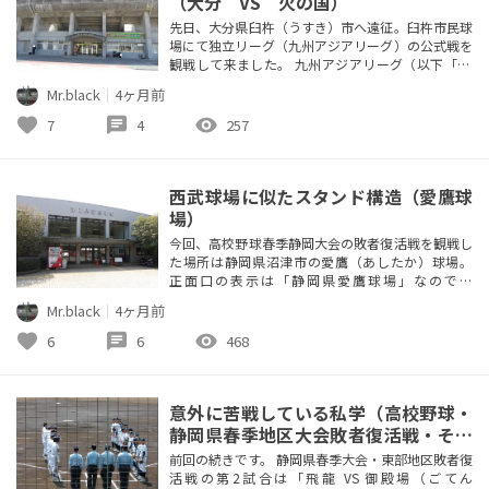
（大分 VS 火の国）
先日、大分県臼杵（うすき）市へ遠征。臼杵市民球
場にて独立リーグ（九州アジアリーグ）の公式戦を
観戦して来ました。 九州アジアリーグ（以下「KA
L」）の観戦は二回目ですが、前回は入場無料だっ
Mr.black
｜
4ヶ月前
たので初めて有料で観戦。 チケット代が当日一般
で1，500円と判明しました。 カードは「大分 VS
favorite
chat
visibility
7
4
257
火の国（熊本）」。 現在KALには5球団が加盟して
おり、今回で通算4球団目の観戦となりました。 観
戦：大分・北九...
西武球場に似たスタンド構造（愛鷹球
場）
今回、高校野球春季静岡大会の敗者復活戦を観戦し
た場所は静岡県沼津市の愛鷹（あしたか）球場。
正面口の表示は「静岡県愛鷹球場」なのです
が・・・。 スコアボードの背面の表示は「愛鷹広
Mr.black
｜
4ヶ月前
域公園野球場」。どうやらこちらが正式名称のよう
です。 内野クレー、外野天然芝、内野ファールゾー
favorite
chat
visibility
6
6
468
ンは人工芝。 バッターボックスの後方に「ASHITAK
A」と表示あり。 両翼98ｍ、センター122ｍ。広い
グランドです。 照明は...
意外に苦戦している私学（高校野球・
静岡県春季地区大会敗者復活戦・その
2）
前回の続きです。 静岡県春季大会・東部地区敗者復
活戦の第2試合は「飛龍 VS 御殿場（ごてん