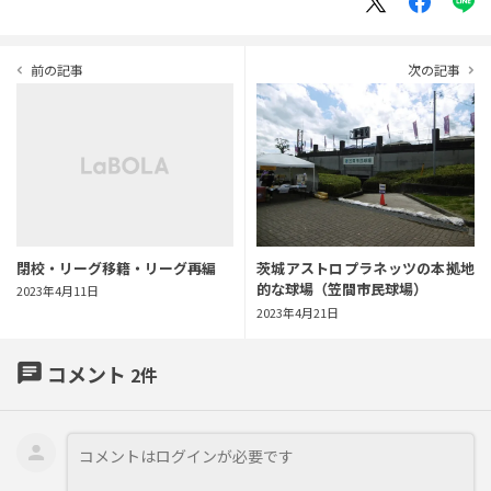
前の記事
次の記事
navigate_before
navigate_next
閉校・リーグ移籍・リーグ再編
茨城アストロプラネッツの本拠地
的な球場（笠間市民球場）
2023年4月11日
2023年4月21日
chat
コメント
2
件