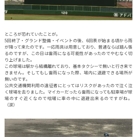
ところが恐れていたことが。
5回終了・グランド整備・イベントの後、6回表が始まる頃から雨
が降って来たのです。一応雨具は用意しており、普通ならば踏ん張
るのですが、この日は雷雨になる可能性があったのでやむなく切
り上げました。
この球場は駅から結構離れており、基本タクシーで無いと行き来で
きません。そしてもし雷雨になった際、場内に退避できる場所が
無いのです。
公共交通機関利用の遠征者にとってはリスクがあったので泣く泣
く球場を去りました。マイカーだったら雷雨になっても駐車場が球
場のすぐ近くなので咄嗟に車の中に退避出来るのですがね。
（涙）