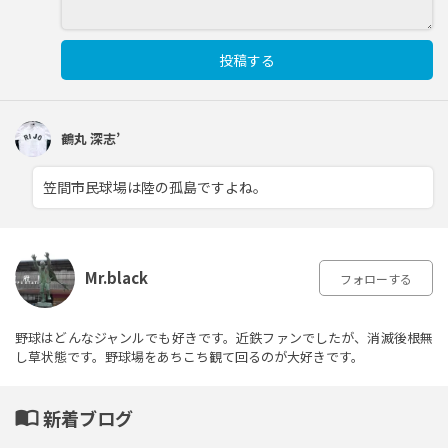
投稿する
鶴丸 深志’
笠間市民球場は陸の孤島ですよね。
Mr.black
フォローする
野球はどんなジャンルでも好きです。近鉄ファンでしたが、消滅後根無
し草状態です。野球場をあちこち観て回るのが大好きです。
import_contacts
新着ブログ