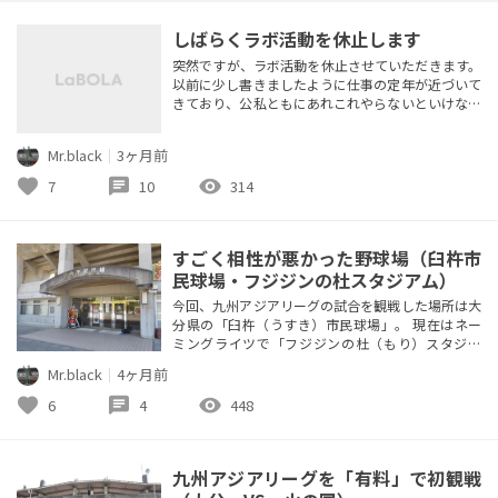
しばらくラボ活動を休止します
突然ですが、ラボ活動を休止させていただきます。
以前に少し書きましたように仕事の定年が近づいて
きており、公私ともにあれこれやらないといけない
ことが山積みとなってきました。 それらに専念す
る為の活動休止です。 課題の「訪問球場300箇所」
Mr.black
｜
3ヶ月前
まであと「5」となっていますが、今期での達成が
どうなるかは不透明です。 仮に達成してもそれをア
favorite
chat
visibility
7
10
314
ップ出来ないかもしれません。 いつか復帰できる
よう頑張ります。 今日ま...
すごく相性が悪かった野球場（臼杵市
民球場・フジジンの杜スタジアム）
今回、九州アジアリーグの試合を観戦した場所は大
分県の「臼杵（うすき）市民球場」。 現在はネー
ミングライツで「フジジンの杜（もり）スタジア
ム」となっています。 地元臼杵市にある調味料メー
Mr.black
｜
4ヶ月前
カーだそうです。（富士甚醬油株式会社が正式名称
とのこと） このように地方遠征ではネーミングラ
favorite
chat
visibility
6
4
448
イツ球場を介して普段見聞きしない企業を知る機会
があります。 内野クレー、外野天然芝。両翼98
ｍ、センター122ｍ、と広いグラ...
九州アジアリーグを「有料」で初観戦