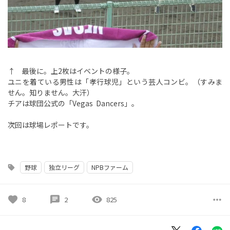
↑ 最後に。上2枚はイベントの様子。
ユニを着ている男性は「孝行球児」という芸人コンビ。（すみま
せん。知りません。大汗）
チアは球団公式の「Vegas Dancers」。
次回は球場レポートです。
野球
独立リーグ
NPBファーム
sell
favorite
chat
visibility
more_horiz
8
2
825