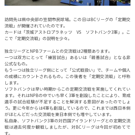
訪問先は県中央部の笠間市民球場。この日はBCリーグの「定期交
流戦」が開催されていたのです。
カードは「茨城アストロプラネッツ VS ソフトバンク3軍」。こ
こで「定期交流戦」の説明を少々。
独立リーグとNPBファームとの交流戦は2種類あります。
一つは双方にとって「練習試合」あるいは「親善試合」となる非
公式なもの。
もう一つは独立リーグ側にとって「公式戦扱い」で、チームや個人
の成績にカウントされるもの。この後者を「定期交流戦」と呼称
します。
ソフトバンクは早い時期からこの定期交流戦を実施してくれてい
ます。それはNPBの中でいち早く3軍を創設したことにより、育成
選手の試合経験が不足することを解消する意図があったのでしょ
う。更に今年からは4軍も創設しているので、これまでは西日本側
がほとんどだった交流戦を東日本側でも増やしています。
私自身、ソフトバンク3軍の対四国アイランドリーグとの定期交流
戦は過去何度か観戦しましたが、対BCリーグは今回が初めてで
す。