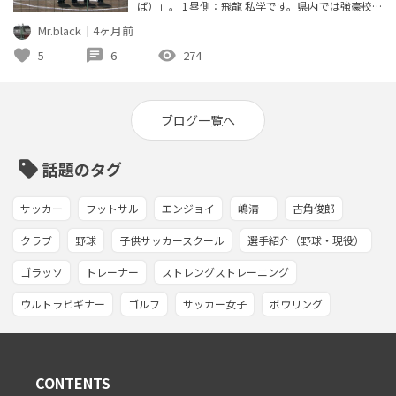
ば）」。 1塁側：飛龍 私学です。県内では強豪校の
ようですが、今のところ甲子園出場歴はありませ
Mr.black
｜
4ヶ月前
ん。 白ユニに黒（あるいは濃紺？）基調のシンプ
ルデザイン。 胸マークは「HIRYU」。 3塁側：御殿
favorite
chat
visibility
5
6
274
場 県立校。 白ユニに濃紺基調。アンダーシャツと
ストッキングが白でシックなデザインです。 胸マー
クは漢字縦書きで「...
ブログ一覧へ
sell
話題のタグ
サッカー
フットサル
エンジョイ
嶋清一
古角俊郎
クラブ
野球
子供サッカースクール
選手紹介（野球・現役）
ゴラッソ
トレーナー
ストレングストレーニング
ウルトラビギナー
ゴルフ
サッカー女子
ボウリング
CONTENTS