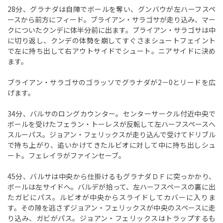
28分、グラナダは自陣でボールを奪い、グンバウが左ハーフスペ
ースから前方にフィード。ブライアン・サラゴサが走り込み、マー
クについたクンデに体半分前に出ます。ブライアン・サラゴサは中
に切り返し、クンデの体勢を崩してすぐさまシュートフェイント
で左に持ち出して右アウトサイドでシュート。ニアサイドに決め
ます。
ブライアン・サラゴサのゴラッソでグラナダが2－0とリードを広
げます。
34分、バルサのロングカウンター。センターサークル付近中央で
ボールを受けたフェラン・トーレスが反転して左ハーフスペースへ
スルーパス。ジョアン・フェリックスが走り込んで受けてドリブル
で持ち上がり、追いかけてきたルビオに対して中に持ち出しシュ
ート。フェレイラがファインセーブ。
45分、バルサは中央から仕掛けるもグラナダＤＦに突っかかり、
ボールは左サイドへ。バルデが拾って、左ハーフスペースの裏に出
たガビにパス。ルビオが中央からスライドしてカバーに入りま
す。その隙を逃さずジョアン・フェリックスが中央のスペースに走
り込み、ガビがパス。ジョアン・フェリックスはトラップするも