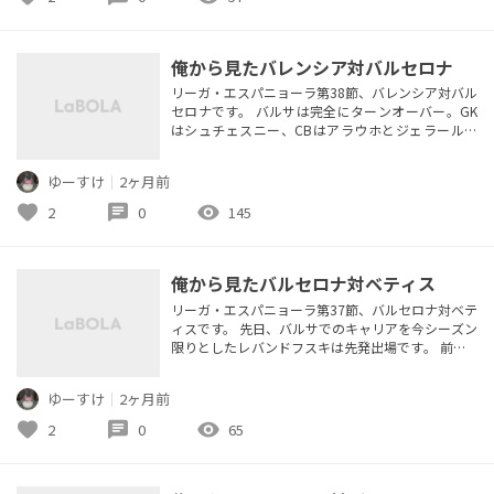
連携が取れておりいいチーム。ただ、突出したプレ
ーヤーはいなかった。 グル...
俺から見たバレンシア対バルセロナ
リーガ・エスパニョーラ第38節、バレンシア対バル
セロナです。 バルサは完全にターンオーバー。GK
はシュチェスニー、CBはアラウホとジェラール・
マルティン、右SBにエリック・ガルシア、左SBに
バルデ。中盤はガビとマルク・ベルナルをダブルボ
ゆーすけ
｜
2ヶ月前
ランチで据えてトップ下にダニ・オルモ。右WGに
フェラン・トーレス、左WGにラッシュフォード、
favorite
chat
visibility
2
0
145
CFはレバンドフスキが入ります。 前半 バレンシア
は4－4－2の守備ブロ...
俺から見たバルセロナ対ベティス
リーガ・エスパニョーラ第37節、バルセロナ対ベテ
ィスです。 先日、バルサでのキャリアを今シーズン
限りとしたレバンドフスキは先発出場です。 前半 3
分、マルク・ベルナルが中央から右サイドへ鋭いパ
ス。ラフィーニャが受けてカットイン。ジュニオー
ゆーすけ
｜
2ヶ月前
ル・フィルポをかわして強烈なミドルシュート。バ
ジェスが正面でセーブ。 6分、フェルミン・ロペス
favorite
chat
visibility
2
0
65
が左サイドから強引なドリブル。ベジェリンとアン
トニーの間を割って入り...