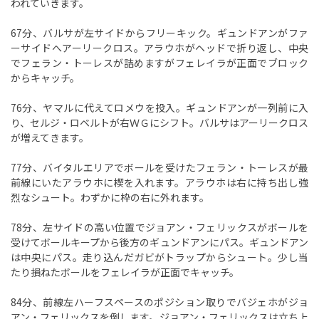
われていきます。
67分、バルサが左サイドからフリーキック。ギュンドアンがファ
ーサイドへアーリークロス。アラウホがヘッドで折り返し、中央
でフェラン・トーレスが詰めますがフェレイラが正面でブロック
からキャッチ。
76分、ヤマルに代えてロメウを投入。ギュンドアンが一列前に入
り、セルジ・ロベルトが右ＷＧにシフト。バルサはアーリークロス
が増えてきます。
77分、バイタルエリアでボールを受けたフェラン・トーレスが最
前線にいたアラウホに楔を入れます。アラウホは右に持ち出し強
烈なシュート。わずかに枠の右に外れます。
78分、左サイドの高い位置でジョアン・フェリックスがボールを
受けてボールキープから後方のギュンドアンにパス。ギュンドアン
は中央にパス。走り込んだガビがトラップからシュート。少し当
たり損ねたボールをフェレイラが正面でキャッチ。
84分、前線左ハーフスペースのポジション取りでバジェホがジョ
アン・フェリックスを倒します。ジョアン・フェリックスは立ち上