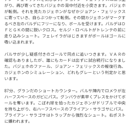
がり、再び寄ってきたバジェホの背中付近を小突きます。バジェホ
が転倒。それを見たカジェホンがなぜかジョアン・フェリックス
に寄っていき、自らぶつかって転倒。その間カジェホンがマークす
るべき左のバルデにフリーになり、ボールを受けます。バルデはＤ
ＦとＧＫの間に鋭いクロス。セルジ・ロベルトがトレンテの前に
走り込みシュート。フェレイラがはじきますがボールはゴールに
吸い込まれます。
バルサが少し疑惑付きのゴールで同点に追いつきます。ＶＡＲの
確認もありましたが、誰にもカードは出ずに試合続行になりまし
た。バジェホのファール、ジョアン・フェリックスの報復行為、
カジェホンのシミュレーション、どれもグレーという判定かと思
います。
87分、グランだのショートカウンター。バルサ陣内でロメウが左
ハーフスペースのガビにパス。グンバウが素早くプレスをかけてボ
ールを奪います。こぼれ球を拾ったカジェホンがドリブルで中央
を持ち上がり、右ハーフスペースのブライアン・サラゴサにパス。
ブライアン・サラゴサはトラップから強烈なシュート。右ポスト
に嫌われます。