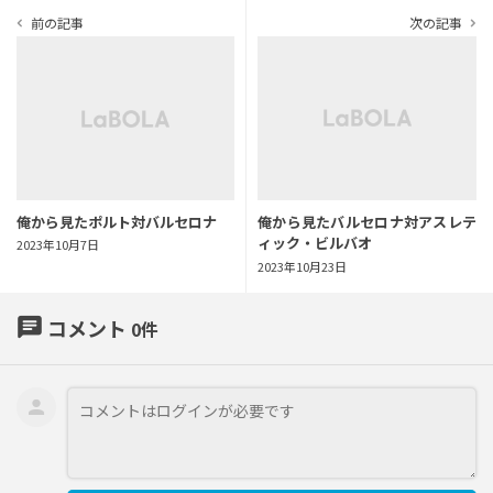
前の記事
次の記事
navigate_before
navigate_next
俺から見たポルト対バルセロナ
俺から見たバルセロナ対アスレテ
ィック・ビルバオ
2023年10月7日
2023年10月23日
chat
コメント
0
件