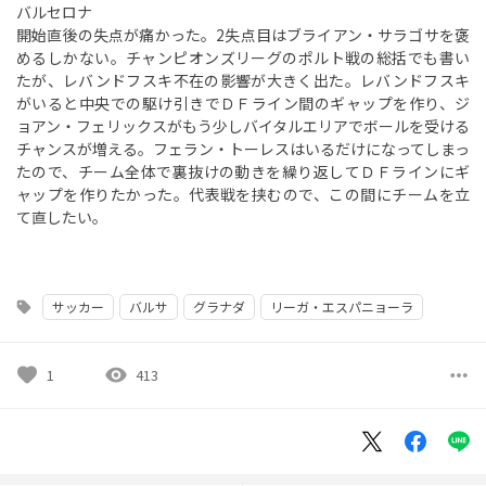
バルセロナ
開始直後の失点が痛かった。2失点目はブライアン・サラゴサを褒
めるしかない。チャンピオンズリーグのポルト戦の総括でも書い
たが、レバンドフスキ不在の影響が大きく出た。レバンドフスキ
がいると中央での駆け引きでＤＦライン間のギャップを作り、ジ
ョアン・フェリックスがもう少しバイタルエリアでボールを受ける
チャンスが増える。フェラン・トーレスはいるだけになってしまっ
たので、チーム全体で裏抜けの動きを繰り返してＤＦラインにギ
ャップを作りたかった。代表戦を挟むので、この間にチームを立
て直したい。
サッカー
バルサ
グラナダ
リーガ・エスパニョーラ
sell
favorite
visibility
more_horiz
1
413