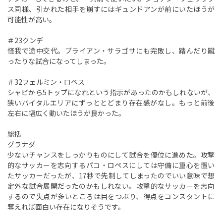
ス同様、引かれた相手を崩すにはギュンドアンが前にいたほうが
可能性が高い。
＃23クンデ
怪我で途中交代。ブライアン・サラゴサにも完敗し、踏んだり蹴
ったりな試合になってしまった。
＃32フェルミン・ロペス
シャビから5トップになれという指示があったのかもしれないが、
狭いバイタルエリアにずっととどまり存在感がなし。もっと前後
左右に幅広く動いたほうが良かった。
総括
グラナダ
少ないチャンスをしっかりものにして試合を優位に進めた。攻撃
的なサッカーを志向するパコ・ロペスにしては守備に重心を置い
たサッカーだったが、17秒で先制してしまったのでいい意味で想
定外な試合展開だったのかもしれない。攻撃的なサッカーを志向
するので失点が多いところは目をつぶり、得点をコンスタントに
奪えれば面白い存在になりそうです。