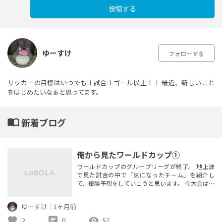
投稿する
ゆーすけ
フォローする
サッカーの目標はいつでも１試合１ゴール以上！！ 最近、新しいこと
をはじめたいなぁと思ってます。
import_contacts
新着ブログ
俺から見たワールドカップ①
ワールドカップのグループリーグが終了。 地上波
で見た試合の中で「気になったチーム」を紹介し
て、優勝予想をしていこうと思います。 今大会は出
場チームが48に増え、様々なチームが登場し、決勝
トーナメント進出も果たしました。 グループA メキ
ゆーすけ
｜
1ヶ月前
シコ 対戦相手に恵まれた印象も強いが、このグル
ープではレベルが1つ上だったと思う。攻守ともに
favorite
chat
visibility
2
0
57