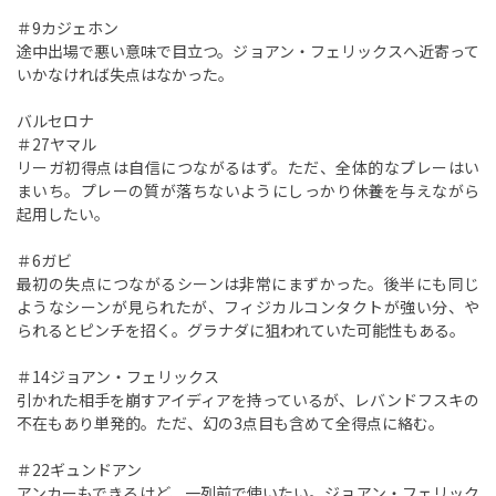
＃9カジェホン
途中出場で悪い意味で目立つ。ジョアン・フェリックスへ近寄って
いかなければ失点はなかった。
バルセロナ
＃27ヤマル
リーガ初得点は自信につながるはず。ただ、全体的なプレーはい
まいち。プレーの質が落ちないようにしっかり休養を与えながら
起用したい。
＃6ガビ
最初の失点につながるシーンは非常にまずかった。後半にも同じ
ようなシーンが見られたが、フィジカルコンタクトが強い分、や
られるとピンチを招く。グラナダに狙われていた可能性もある。
＃14ジョアン・フェリックス
引かれた相手を崩すアイディアを持っているが、レバンドフスキの
不在もあり単発的。ただ、幻の3点目も含めて全得点に絡む。
＃22ギュンドアン
アンカーもできるけど、一列前で使いたい。ジョアン・フェリック