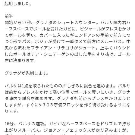
起用しました。
前半
開始から17秒、グラナダのショートカウンター。バルサ陣内右ハ
ーフスペースでボールを受けたガビに、ビジャールがプレスをかけ
てボールを奪い、カバーに入ったギュンドアンの手前で前方につ
つく形でパス。ボジェが受けて一瞬タメて前方にスルーパス。中
央から流れたブライアン・サラゴサがシュート。上手くバウンド
したボールはテア・シュテーゲンの出した手をすり抜け、ゴール
左に決まります。
グラナダが先制します。
バルサは1点を取られたものの押しぎみに試合を進めます。バルサ
は前からプレスをかけて高い位置でボールを奪いにいき、グラナ
ダ陣内で試合を進めます。グラナダも前からプレスをかけようと
しますが、すぐに5-3-2の守備ブロックを作り待ち受けるようにな
ります。
16分、バルサの速攻。ガビが左ハーフスペースをドリブルで持ち
上がりスルーパス。ジョアン・フェリックスが走り込みますが、