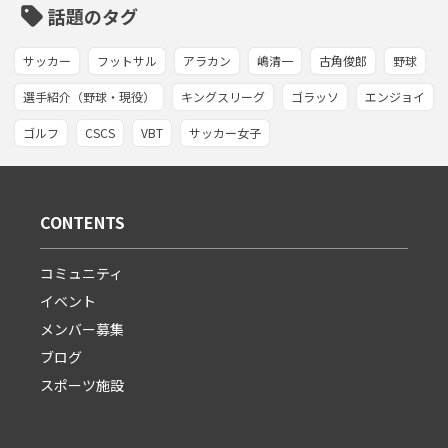
sell
話題のタグ
サッカー
フットサル
アラカン
嶋清一
古角俊郎
野球
選手紹介（野球・現役）
キングスリーグ
ゴラッソ
エンジョイ
ゴルフ
CSCS
VBT
サッカー女子
CONTENTS
コミュニティ
イベント
メンバー募集
ブログ
スポーツ施設