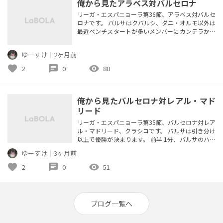
俺から見たアラベス対バルセロナ
リーガ・エスパニョーラ第36節、アラベス対バルセ
ロナです。 バルサはクバルシ、ダニ・オルモ以外は
最近ベンチスタートが多いメンバーにカンテラから
CBのコルテスを加えてスタメンで起用しました。
前半 アラベスは5－3－2の守備ブロックを作り、ハ
ゆーすけ
｜
2ヶ月前
イプレスまではいきませんが、ボールホルダーには
素早く寄せます。バルサはボールを保持しますが、
favorite
chat
visibility
2
0
80
普段あまり連携が取れているメンバーとも言えず、
攻めあぐねます。 ほぼ...
俺から見たバルセロナ対レアル・マド
リード
リーガ・エスパニョーラ第35節、バルセロナ対レア
ル・マドリード、クラシコです。 バルサは引き分け
以上で優勝が決まります。 前半 1分、バルサのハイ
プレスを回避したレアルは左サイドのヴィニシウス
ゆーすけ
｜
3ヶ月前
に展開。ヴィニシウスはカットインからニアへシュ
ートもジョアン・ガルシアが正面でキャッチ。 バル
favorite
chat
visibility
2
0
51
サはいつも通りのハイプレスからボールを保持して
攻めようとします。レアルは4－2－3－1に近い形
で守備ブロックを作り...
ブログ一覧へ