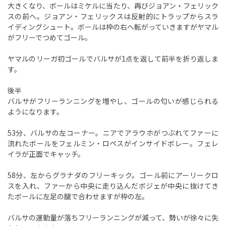
大きくなり、ボールはミケルに当たり、再びジョアン・フェリック
スの前へ。ジョアン・フェリックスは反射的にトラップからスラ
イディングシュート。ボールは枠の右へ転がっていきますがヤマル
がフリーでつめてゴール。
ヤマルのリーガ初ゴールでバルサが1点を返して前半を折り返しま
す。
後半
バルサがフリーランニングを増やし、ゴールの匂いが感じられる
ようになります。
53分、バルサの左コーナー。ニアでアラウホがつぶれてファーに
流れたボールをフェルミン・ロペスがインサイドボレー。フェレ
イラが正面でキャッチ。
58分、左からグラナダのフリーキック。ゴール前にアーリークロ
スを入れ、ファーから中央に走り込んだボジェが中央に抜けてき
たボールに左足の腿で合わせますが枠の左。
バルサの運動量が落ちフリーランニングが減って、勢いが徐々に失