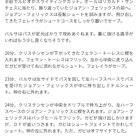
手前でルビオがスライディングカット。ボールはリカルド・サン
チェスに当たり、振り返っていたジョアン・フェリックスの前へ。
ジョアン・フェリックスは反転シュートを試みますが、飛び出し
てきたフェレイラがシュートコースをしっかり塞いでセーブ。
バルサはパスが足元ばかりで攻めあぐねます。裏に抜ける選手が
いればもう少し良くなりそうです。
20分、クリステンセンが下がってきたフェラン・トーレスに楔を
入れます。フェラン・トーレスはフリック。左から中央に走り込ん
だガビが受けて右に流れながらシュート。フェレイラがセーブ。
23分、バルサは左サイドでパスを回して左ハーフスペースでパス
を受けたジョアン・フェリックスが中に持ち出しミドルシュー
ト。枠の右に外れます。
24分、クリステンセンが中央をドリブルで持ち上がり、左ハーフ
スペースのジョアン・フェリックスに楔を入れます。ジョアン・フ
ェリックスはバックヒールでフリック。ガビが抜け出しかけます
が、ＤＦが追いつきます。ガビはシュートフェイントでかわして
シュート。枠の左に外れます。ただ、ガビはオフサイドでした。