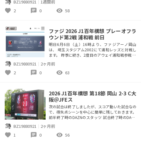
BZ19880921
｜
1週間前
0戦 3勝 1PK勝 4PK負 2敗 得点15 失点14 チーム内
得点ランキング 4－木村（頭、頭、頭、右）、レオ
favorite
chat
visibility
2
0
58
ガウショ（頭、右、右、右）...
ファジ 2026 J1百年構想 プレーオフラ
ウンド第2戦 浦和戦 前日
明日6月6日（土）16時より、ファジアーノ岡山
は、 埼玉スタジアム2002にて浦和レッズと対戦し
ます。 昨季に続き、2度目のアウェイ浦和戦参戦 い
ちを日帰り予定で東京→岡山の新幹線最終を予約購
BZ19880921
｜
2ヶ月前
入済みだけど、プレーオフラウンド第2戦は 90分で
同点なら延長戦、PK戦もあるので、最後まで観戦
favorite
chat
visibility
2
0
63
したら、最終に乗り遅れる 可能性があるので、延
長戦終わったら、ダッシュで帰る予定なので、最
悪、延長戦で決着してく...
2026 J1百年構想 第18節 岡山 2-3 C大
阪＠JFEス
次の試合は終了しましたが、スコア動いた試合なの
で、得失点シーンを中心に簡単に残しておきます。
前半終了時のDAZNのスタッツ 試合終了時のDAZN
のスタッツ 【Ｊリーグ通算対戦成績】 1勝 2分 7敗
BZ19880921
｜
2ヶ月前
10得点 20失点 前回対戦成績2026年3月18日(水) J1
百年構想 第7節 岡山 2-1 C大阪＠ヨドスタ 【岡山視
favorite
chat
visibility
1
0
56
点による超雑感】（PA：ペナルティエリア、右／左