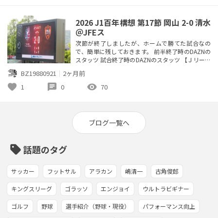
は攻撃側から見て） スタメン...
2026 J1百年構想 第17節 岡山 2-0 清水
＠JFEス
次節が終了しましたが、ホームで勝てた試合なの
で、簡単に残しておきます。 前半終了時のDAZNの
スタッツ 試合終了時のDAZNのスタッツ 【Ｊリーグ
通算対戦成績】 1勝 3分 4敗 7得点 10失点 前回対戦
BZ19880921
｜
2ヶ月前
成績2026年3月14日(土) J1百年構想 第6節 清水 1-1
岡山(PK2-4)＠IAIスタジアム日本平 【岡山視点によ
favorite
chat
visibility
1
0
70
る超雑感】（PA：ペナルティエリア、右／左は攻撃
側から見て） スタメ...
ブログ一覧へ
sell
話題のタグ
サッカー
フットサル
アラカン
嶋清一
古角俊郎
キングスリーグ
ゴラッソ
エンジョイ
ウルトラビギナー
ゴルフ
野球
選手紹介（野球・現役）
パフォーマンス向上