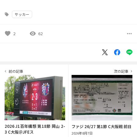
サッカー
sell
favorite
visibility
more_horiz
2
62
前の記事
次の記事
navigate_before
navigate_next
2026 J1百年構想 第18節 岡山 2-
ファジ 26/27 第1節 C大阪戦 前日
3 C大阪＠JFEス
2026年8月7日