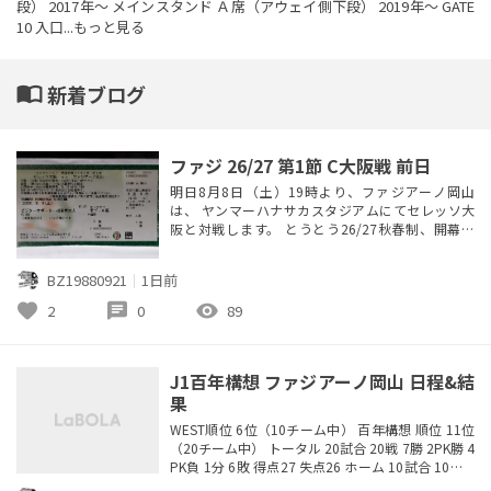
段） 2017年～ メインスタンド Ａ席（アウェイ側下段） 2019年～ GATE
10 入口...
もっと見る
import_contacts
新着ブログ
ファジ 26/27 第1節 C大阪戦 前日
明日8月8日（土）19時より、ファジアーノ岡山
は、 ヤンマーハナサカスタジアムにてセレッソ大
阪と対戦します。 とうとう26/27秋春制、開幕で
す。 第20節から第21節まで約2カ月中断期間がある
初めてのシーズン。 果たして、この中断期間がどの
BZ19880921
｜
1日前
ように順位に影響するのか全く予想出来ませんが
まずは第20節まで日本代表ウィークで試合が無い週
favorite
chat
visibility
2
0
89
もありますが、 J2降格圏外の17位以上を目指して
応援あるのみで...
J1百年構想 ファジアーノ岡山 日程&結
果
WEST順位 6位（10チーム中） 百年構想 順位 11位
（20チーム中） トータル 20試合 20戦 7勝 2PK勝 4
PK負 1分 6敗 得点27 失点26 ホーム 10試合 10戦 4
勝 1PK勝 1分 4敗 得点12 失点12 アウェイ 10試合 1