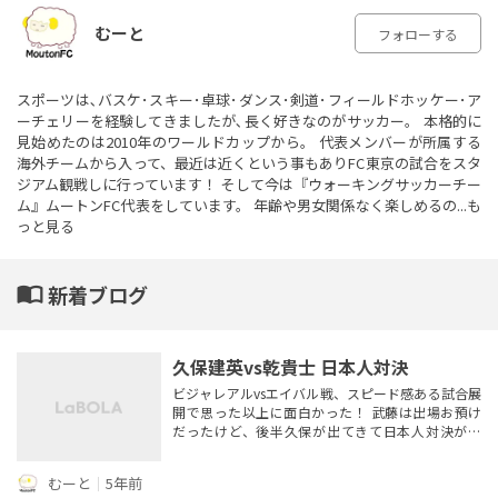
むーと
フォローする
スポーツは､バスケ･スキー･卓球･ダンス･剣道･フィールドホッケー･ア
ーチェリーを経験してきましたが､長く好きなのがサッカー。 本格的に
見始めたのは2010年のワールドカップから。 代表メンバーが所属する
海外チームから入って、最近は近くという事もありFC東京の試合をスタ
ジアム観戦しに行っています！ そして今は『ウォーキングサッカーチー
ム』ムートンFC代表をしています。 年齢や男女関係なく楽しめるの...
も
っと見る
import_contacts
新着ブログ
久保建英vs乾貴士 日本人対決
ビジャレアルvsエイバル戦、スピード感ある試合展
開で思った以上に面白かった！ 武藤は出場お預け
だったけど、後半久保が出てきて日本人対決が実
現。 タケが右サイドえぐって中に入れたあのパス
はめっちゃ良かった、仲間が触れなかったのは残念
むーと
｜
5年前
だったけど。もうちょっと長い時間出してもらえた