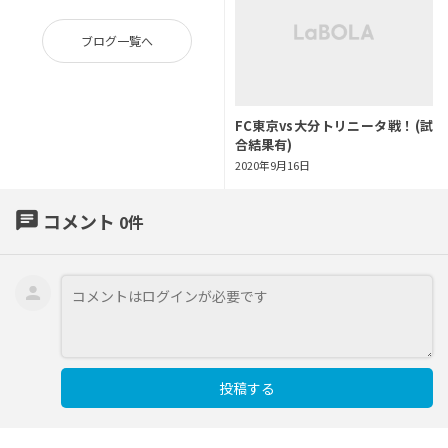
ブログ一覧へ
FC東京vs大分トリニータ戦！(試
合結果有)
2020年9月16日
chat
コメント
0
件
投稿する