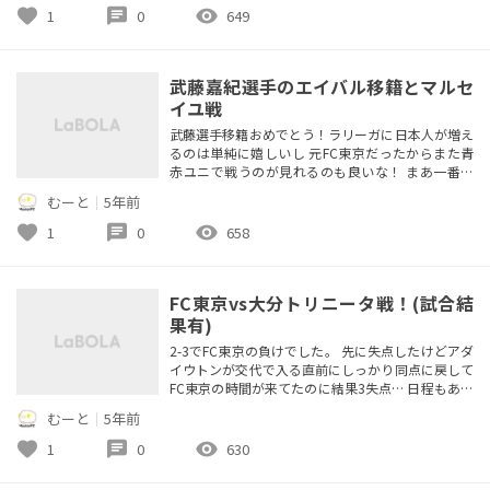
ら絶対結果出るだろうなー。次も応援するぞ！ ★1
favorite
chat
visibility
1
0
649
0/11(日)17~19時 東京都MIFA立川でウォーキングサ
ッカー会(第7...
武藤嘉紀選手のエイバル移籍とマルセ
イユ戦
武藤選手移籍おめでとう！ラリーガに日本人が増え
るのは単純に嬉しいし 元FC東京だったからまた青
赤ユニで戦うのが見れるのも良いな！ まあ一番楽
しみなのは久保と対戦する事だけど。 マルセイユ戦
むーと
｜
5年前
は酒井がイエローもらったシーン、ちゃんとボール
にいってたのになんでカードだったのか…残念 前回
favorite
chat
visibility
1
0
658
サイドバックが出場停止になって、次の試合から長
友も出れるようになれば 絶対ファーストチョイス
でスタメンだろうしマルセイ...
FC東京vs大分トリニータ戦！(試合結
果有)
2-3でFC東京の負けでした。 先に失点したけどアダ
イウトンが交代で入る直前にしっかり同点に戻して
FC東京の時間が来てたのに結果3失点… 日程もあっ
て台所事情が厳しい、ここは引き分けでもいいから
むーと
｜
5年前
勝ち点とって繋いでほしい。 室屋と橋本が抜けた
穴を早く補強しないとズルズルと負けていきそうで
favorite
chat
visibility
1
0
630
怖いな～ ★10/11(日)17~19時 東京都MIFA立川でウ
ォーキングサッカー会(第7回)を開催します！ 初...