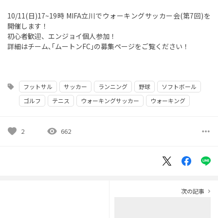
10/11(日)17~19時 MIFA立川でウォーキングサッカー会(第7回)を
開催します！
初心者歓迎、エンジョイ個人参加！
詳細はチーム､｢ムートンFC｣の募集ページをご覧ください！
フットサル
サッカー
ランニング
野球
ソフトボール
sell
ゴルフ
テニス
ウォーキングサッカー
ウォーキング
favorite
visibility
more_horiz
2
662
次の記事
navigate_next