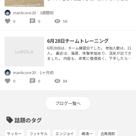
で進めた試合展開。 何度も決定機を迎えますが、
決めきれず。 先制点を奪ったのは、ようやく20分
manticore20
｜
3週間前
過ぎでした。 その後も何度も決定機を迎えます
が、同じく決めきれず。 1対0で前半を終えます。
favorite
chat
visibility
0
0
58
後半は、相手のDFライン裏へのロングボールしかな
い攻撃に手を焼き...
6月28日チームトレーニング
6月28日は、チーム練習日でした。 参加人数は、21
人。 最近は、毎週、体験参加あり、活気が出てき
ました。 内容も、非常に強度高く、下手したら、
試合より、強度が高いのではと思うほど。 世間は、
ワールドカップで盛り上がっておりますが、こちら
manticore20
｜
1ヶ月前
は地道に、チームの底上げを。 現在、リーグ戦、
首位。 前半戦は、残り1試合。5連勝で首位キープ
favorite
chat
visibility
0
0
84
といきたいところです。
ブログ一覧へ
sell
話題のタグ
サッカー
フットサル
エンジョイ
嶋清一
古角俊郎