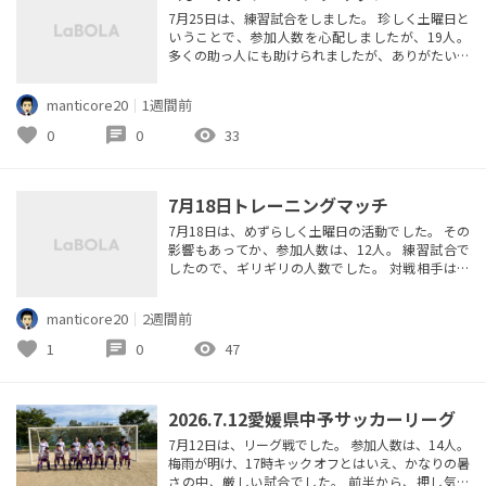
7月25日は、練習試合をしました。 珍しく土曜日と
いうことで、参加人数を心配しましたが、19人。
多くの助っ人にも助けられましたが、ありがたいこ
とです。 また、以前、ちょっとしたきっかけで知り
合いとなった元プロの選手にも参加いただきまし
manticore20
｜
1週間前
た。 ほとんど知らないメンバーの中での試合でし
たが、圧倒的な指示能力。 年齢的に、プレーで圧
favorite
chat
visibility
0
0
33
倒するという印象ではありませんでしたが、存在感
がパンパない。 うちのメン...
7月18日トレーニングマッチ
7月18日は、めずらしく土曜日の活動でした。 その
影響もあってか、参加人数は、12人。 練習試合で
したので、ギリギリの人数でした。 対戦相手は、
次年度、リーグに参加を予定している大学生のチー
ムです。 試合は、序盤から拮抗した展開。 相手の
manticore20
｜
2週間前
運動量、ロングボールに手を焼きますが、なんとか
しのぎ、カウンターを仕掛ける展開。 前半の終了間
favorite
chat
visibility
1
0
47
際に、セットプレーの流れから失点します。 後半
は、徐々に運動量が落ち...
2026.7.12愛媛県中予サッカーリーグ
7月12日は、リーグ戦でした。 参加人数は、14人。
梅雨が明け、17時キックオフとはいえ、かなりの暑
さの中、厳しい試合でした。 前半から、押し気味