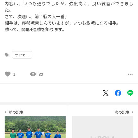
内容は、いつも通りでしたが、強度高く、良い練習ができまし
た。
さて、次週は、前半戦の大一番。
相手は、序盤戦苦しんでいますが、いつも激戦になる相手。
勝って、開幕4連勝を飾ります。
サッカー
sell
favorite
visibility
more_horiz
1
80
前の記事
次の記事
navigate_before
navigate_next