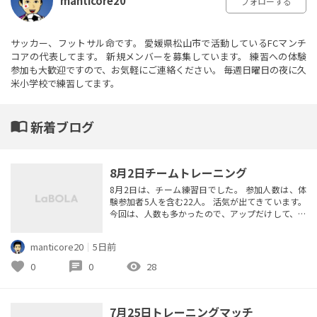
manticore20
フォローする
サッカー、フットサル命です。 愛媛県松山市で活動しているFCマンチ
コアの代表してます。 新規メンバーを募集しています。 練習への体験
参加も大歓迎ですので、お気軽にご連絡ください。 毎週日曜日の夜に久
米小学校で練習してます。
import_contacts
新着ブログ
8月2日チームトレーニング
8月2日は、チーム練習日でした。 参加人数は、体
験参加者5人を含む22人。 活気が出てきています。
今回は、人数も多かったので、アップだけして、大
ゲームをしました。 久しぶりにサッカーをしたと
いう体験の方は疲れてはいましたが、全体的に強度
manticore20
｜
5日前
も高く、良い練習になりました。 さて、来週は、練
習試合。 この時期は、新戦力候補者も試しながら
favorite
chat
visibility
0
0
28
になります。 後半戦に向けて、徐々に仕上がってき
ています。
7月25日トレーニングマッチ