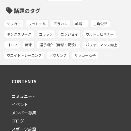
sell
話題のタグ
サッカー
フットサル
アラカン
嶋清一
古角俊郎
キングスリーグ
ゴラッソ
エンジョイ
ウルトラビギナー
ゴルフ
野球
選手紹介（野球・現役）
パフォーマンス向上
ウエイトトレーニング
ボウリング
サッカー女子
CONTENTS
コミュニティ
イベント
メンバー募集
ブログ
スポーツ施設