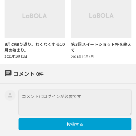
9月の振り返り。わくわくする10
第3回スイートショット杯を終え
月の始まり。
て
2021年10月1日
2021年10月4日
chat
コメント
0
件
投稿する