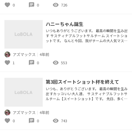
合も白熱したナイスゲームで本当に楽しいし 嬉し
favorite
chat
visibility
0
0
726
いし、悔しいし、 勝敗のつく記録の残る本気の試
合。 本気だけど...
ハニーちゃん誕生
いつもありがとうございます。 最高の瞬間を生み出
す サスティナブルフットサルチーム スイートショ
ットです。 なんと今回、我がチームの大人気マスコ
ット ビーニー君の相方キャラクターが誕生しまし
た。 そ・の・名も・・・・ ハニーちゃ
アズマックス
｜
4年前
ん！！！！！ 蜂蜜 という意味と 最愛の人という意
味もあります。 ビーニー君の最愛のパートナーとし
favorite
chat
visibility
1
0
553
て ピッタリですね。 ハニーちゃんの登場により ま
すますパワーアップして盛...
第3回スイートショット杯を終えて
いつも、ありがとうございます。 最高の瞬間を生み
出すカッコいい大人達、 サスティナブルフットサ
ルチーム【スイートショット】です。 先日、多くの
方の支え・ご協力があり 無事に第3回スイートショ
ット杯を開催することが出来ました。 初参加のチ
アズマックス
｜
4年前
ームも含む 合計10チーム 総勢100名近くの方が参
加して頂き盛り上がりました。 【フットサル】と
favorite
chat
visibility
0
0
743
いう共通言語で 多くの人が交流を持てて、夢中にな
れて、成長できる空...