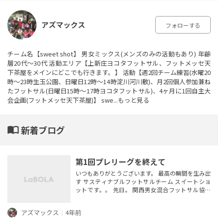
アズマックス
フォローする
チーム名【sweet shot】 男女ミックス(メンズのみの活動もあり) 年齢
層20代～30代 活動エリア【上新庄ヨコタフットサル、フットメッセ天
下茶屋をメインにどこでも行きます。】 活動【週2回チーム練習(水曜20
時～23時生玉公園、日曜日12時～14時淀川河川敷)、月2回個人参加兼ね
たフットサル(日曜日15時～17時ヨコタフットサル)、4ヶ月に1回自主大
会企画(フットメッセ天下茶屋)】 swe...
もっと見る
import_contacts
新着ブログ
第1回プレリーグを終えて
いつもありがとうございます。 最高の瞬間を生み出
す サスティナブルフットサルチーム スイートショ
ットです。。 先日。 関西男女混合フットサル協会
主催の 第一回プレミックスリーグに出場してきま
した。 4チームで総当たり。 7分1本のランニング
アズマックス
｜
4年前
タイム。 を2クールしました。 結果は2位。 どの試