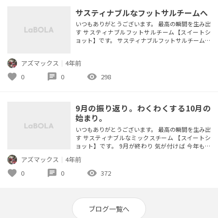
サスティナブルなフットサルチームへ
いつもありがとうございます。 最高の瞬間を生み出
す サスティナブルフットサルチーム【スイートシ
ョット】です。 サスティナブルフットサルチーム？
はい！！！ サスティナブル＝持続可能な・継続的
な という意味があり 最近、よく目にする【SDG
アズマックス
｜
4年前
ｓ】を達成していくフットサルチームとして活動し
ています。 SDGs(エス・ディー・ジー・ズ)とは、
favorite
chat
visibility
0
0
298
「持続可能な開発目標」を意味するSustainable De
ve...
9月の振り返り。わくわくする10月の
始まり。
いつもありがとうございます。 最高の瞬間を生み出
す サスティナブルなミックスチーム 【スイートシ
ョット】です。 9月が終わり 気が付けば 今年も残
り 3か月 先月は ・相川ドリームカップ参加→最優
アズマックス
｜
4年前
秀チーム賞ゲット チームが一丸となって ビンゴゲ
ームを攻略しました。さすがピッチ内外共にチーム
favorite
chat
visibility
0
0
372
ワークばっちり！！ ・新たなチームメンバー さわ
ちゃん加入 群馬から大阪に来たノリの良いサッカ
ー経験者。キーパ...
ブログ一覧へ