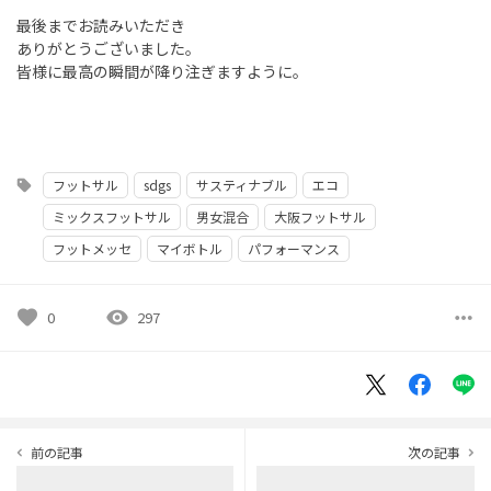
最後までお読みいただき
ありがとうございました。
皆様に最高の瞬間が降り注ぎますように。
フットサル
sdgs
サスティナブル
エコ
sell
ミックスフットサル
男女混合
大阪フットサル
フットメッセ
マイボトル
パフォーマンス
favorite
visibility
more_horiz
0
297
前の記事
次の記事
navigate_before
navigate_next