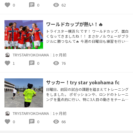
ります🙌 お気軽にご連絡ください！
favorite
chat
visibility
0
0
62
ワールドカップが熱い！🔥
トライスター横浜 fc です！ ワールドカップ、面白
くなってきましたね！！ まさかノルウェーがブラ
ジルに勝つなんて🔥 今週の日曜日も練習を行いま
した。 今回の練習では、基礎練習や3対2に加え
て、前回の練習と同様に止める・蹴る・次の動きを
TRYSTARYOKOHAMA
｜
1ヶ月前
意識したファーストタッチを想定したパスアンドゴ
ーの練習を行いました。 実戦に向けたいいトレー
favorite
chat
visibility
1
0
76
ニングになりました！⚽️ 体験参加も引き続き募集
しておりますので、気軽に...
サッカー！try star yokohama fc
日曜日、前回の試合の課題を踏まえてトレーニング
をしました。 ポゼッションや、ロンドのトレーニ
ングを重点的に行い、特に3人目の動きをチームと
しての課題として意識しながら取り組みました。
体験参加の方も来ていただき、より良いトレーニン
TRYSTARYOKOHAMA
｜
1ヶ月前
グを行えました！🔥 新シーズンに向けてメンバー
募集を行っておりますので、気になる方は是非ご連
favorite
chat
visibility
0
0
66
絡ください！