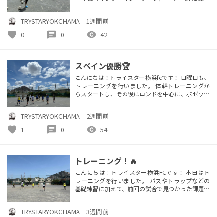
組みました。 フィジカルトレーニングでは、上半
身と下半身の連動をテーマに、一つひとつの動きの
TRYSTARYOKOHAMA
｜
1週間前
質にこだわりながら取り組みました。また、セット
プレーではマンツーマンとゾーン、それぞれの守備
favorite
chat
visibility
0
0
42
の役割や動きを確認し、実践形式で理解を深めまし
た。 試合で勝利をつ...
スペイン優勝🏆
こんにちは！トライスター横浜fcです！ 日曜日も、
トレーニングを行いました。 体幹トレーニングか
らスタートし、その後はロンドを中心に、ポゼッシ
ョン力の向上を目的としたトレーニングを行いまし
た。 守備の部分で、前節で4得点を挙げることがで
TRYSTARYOKOHAMA
｜
2週間前
きた一方、3失点という課題もあったため、フォー
メーションや立ち位置、選手同士の動きを細かく確
favorite
chat
visibility
1
0
54
認しながらトレーニングを実施しました。 最後は
ゲーム形式で実践し、練習で...
トレーニング！🔥
こんにちは！トライスター横浜FCです！ 本日はト
レーニングを行いました。 パスやトラップなどの
基礎練習に加えて、前回の試合で見つかった課題で
ある対人守備を改善するための、四角形の中での1
対1を行いました。暑い中、本日も良いトレーニン
TRYSTARYOKOHAMA
｜
3週間前
グを行えました。 体験参加も引き続き募集してお