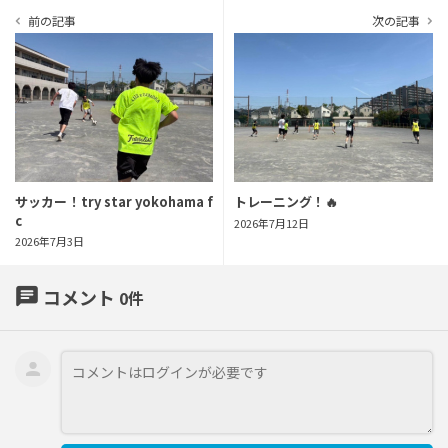
前の記事
次の記事
navigate_before
navigate_next
サッカー！try star yokohama f
トレーニング！🔥
c
2026年7月12日
2026年7月3日
chat
コメント
0
件