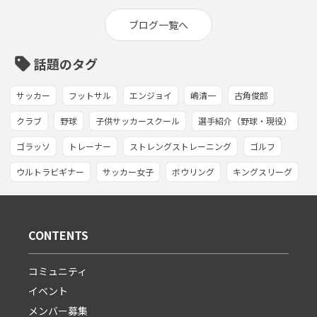
ブログ一覧へ
sell
話題のタグ
サッカー
フットサル
エンジョイ
嶋清一
古角俊郎
クラブ
野球
子供サッカースクール
選手紹介（野球・現役）
ゴラッソ
トレーナー
ストレングストレーニング
ゴルフ
ウルトラビギナー
サッカー女子
ボウリング
キングスリーグ
CONTENTS
コミュニティ
イベント
メンバー募集