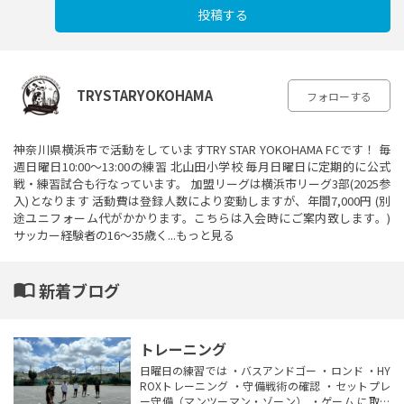
投稿する
TRYSTARYOKOHAMA
フォローする
神奈川県横浜市で活動をしていますTRY STAR YOKOHAMA FCです！ 毎
週日曜日10:00〜13:00の練習 北山田小学校 毎月日曜日に定期的に公式
戦・練習試合も行なっています。 加盟リーグは横浜市リーグ3部(2025参
入)となります 活動費は登録人数により変動しますが、年間7,000円 (別
途ユニフォーム代がかかります。こちらは入会時にご案内致します。)
サッカー経験者の16〜35歳く...
もっと見る
import_contacts
新着ブログ
トレーニング
日曜日の練習では ・バスアンドゴー ・ロンド ・HY
ROXトレーニング ・守備戦術の確認 ・セットプレ
ー守備（マンツーマン・ゾーン） ・ゲーム に取り