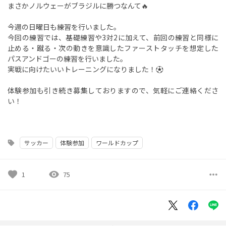
まさかノルウェーがブラジルに勝つなんて🔥
今週の日曜日も練習を行いました。
今回の練習では、基礎練習や3対2に加えて、前回の練習と同様に
止める・蹴る・次の動きを意識したファーストタッチを想定した
パスアンドゴーの練習を行いました。
実戦に向けたいいトレーニングになりました！⚽️
体験参加も引き続き募集しておりますので、気軽にご連絡くださ
い！
サッカー
体験参加
ワールドカップ
sell
favorite
visibility
more_horiz
1
75