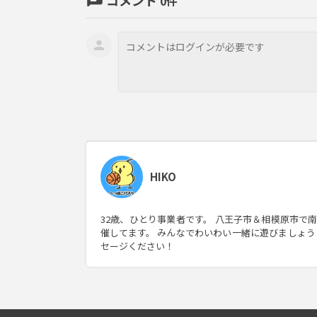
chat
コメント
0
件
HIKO
32歳、ひとり事業者です。 八王子市＆相模原市で
催してます。 みんなでわいわい一緒に遊びましょう
セージください！