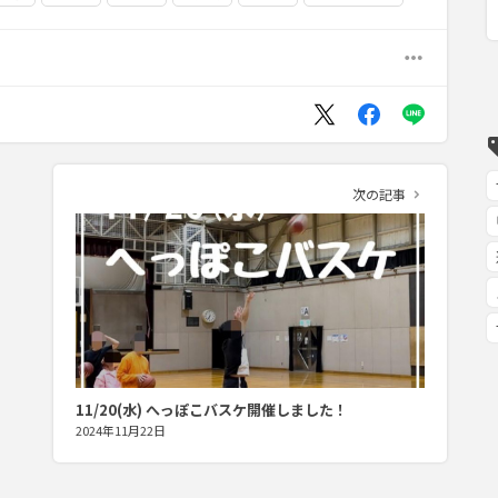
more_horiz
se
次の記事
navigate_next
11/20(水) へっぽこバスケ開催しました！
2024年11月22日