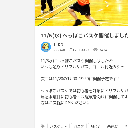
11/6(水) へっぽこバスケ開催しま
HIKO
visibility
2024年11月12日 00:26
3424
11/6水にへっぽこバスケ開催しました🎉
いつも通りドリブルやパス、ゴール付近のシュー
次回は11/20の17:30-19:30に開催予定です！
へっぽこバスケでは初心者を対象にドリブルや
隔週水曜日に初心者・未経験者向けに開催して
方はお気軽にDMください✨
バスケット
バスケ
初心者
未経験
八
sell