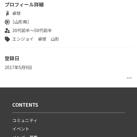
プロフィール詳細
卓球
［山形県］
20代前半～50代前半
エンジョイ
卓球
山形
登録日
2017年5月9日
more_horiz
CONTENTS
コミュニティ
イベント