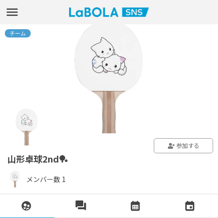
チーム
参加する
山形卓球2nd🏓
メンバー数 1