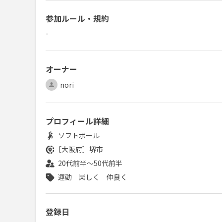
参加ルール・規約
-
オーナー
nori
プロフィール詳細
ソフトボール
［大阪府］
堺市
20代前半～50代前半
運動
楽しく
仲良く
登録日