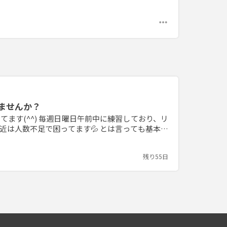
more_horiz
ませんか？
ます(^^) 毎週日曜日午前中に練習しており、リ
近は人数不足で困ってます💦 とは言っても基本は
トでやっているので初心者から経験者まで興味のあ
度連絡ください(^^) 楽しく運動しませんか(^_
残り55日