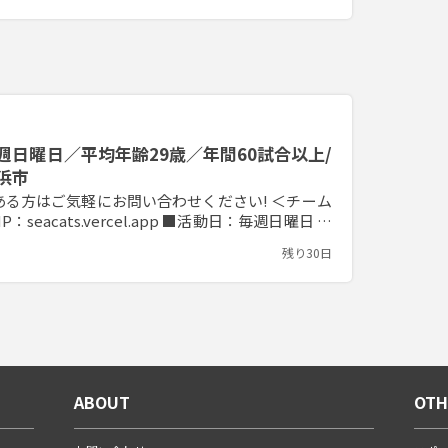
日曜日／平均年齢29歳／年間60試合以上/
浜市
方はご気軽にお問い合わせください! ＜チーム
：seacats.vercel.app ■活動日：毎週日曜日 ■
東側・横浜市北側 ■年齢層：20～37歳 ■レベ
残り30日
ABOUT
OTH