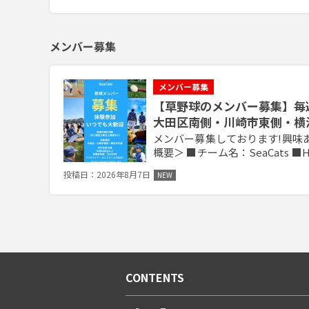
メンバー募集
メンバー募集
【草野球のメンバー募集】毎週
大田区南側・川崎市東側・横
メンバー募集しております!興味ある
概要＞ ■チーム名：SeaCats ■HP
活動エリア：大田区南側・川崎市
投稿日：2026年8月7日
NEW
ル：高校野球経験者中心 ■初年度会費：30,000円（ユニフォーム・ヘルメット代込
み） ※11月以降入団は翌年扱...
CONTENTS