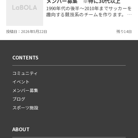
メンバー募集 ※特に30代以上
1990年代の後半〜2010年までサッカーを
趣向する競技系のチームを作ります。
特にその時代を知る30〜50の方はぜひご
参加ください。 東京都4部リーグ、キ
投稿日：2026年5月22日
残り14日
ングスリーグに参加予定です。 参加ルー
ル・規約 価値観の相違を認められる方、
話し合いができる方、自分の考えを言え
る方、時間を大事にできる方が対象で
CONTENTS
す。 都合が悪いと不機嫌になる方、
返事しない方はお断りします。 ...
コミュニティ
イベント
メンバー募集
ブログ
スポーツ施設
ABOUT