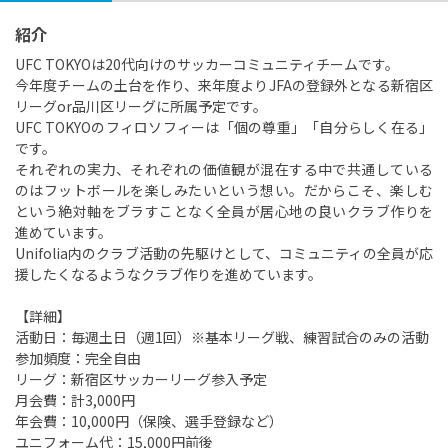
紹介
UFC TOKYOは20代向けのサッカーコミュニティチームです。
今年度チームの土台を作り、来年度よりJFAの登録外となる新宿区
リーグor品川区リーグに所属予定です。
UFC TOKYOのフィロソフィーは「個の尊重」「自分らしく在る」
です。
それぞれの実力、それぞれの価値観が混在する中で共通している
のはフットボールを楽しみたいという想い。だからこそ、楽しむ
という絶対軸をブラすことなく全員が居心地の良いクラブ作りを
進めています。
Unifolia内のクラブ活動の先駆けとして、コミュニティの全員が応
援したくなるようなクラブ作りを進めています。
【詳細】
活動日：毎週土日（週1回）※基本リーグ戦、練習試合のみの活動
参加頻度：完全自由
リーグ：新宿区サッカーリーグ参入予定
月会費：計3,000円
年会費：10,000円（保険、選手登録など）
ユニフォーム代：15,000円前後