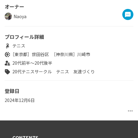
オーナー
Naoya
プロフィール詳細
テニス
［東京都］
世田谷区
［神奈川県］
川崎市
20代前半～20代後半
20代テニスサークル
テニス
友達づくり
登録日
2024年12月6日
more_horiz
CONTENTS