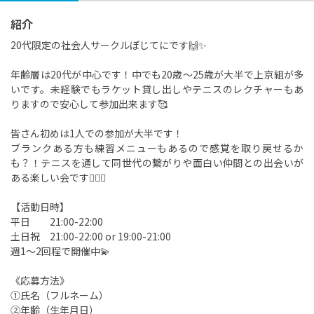
紹介
20代限定の社会人サークルぽじてにです🙌✨
年齢層は20代が中心です！中でも20歳〜25歳が大半で上京組が多
いです。未経験でもラケット貸し出しやテニスのレクチャーもあ
りますので安心して参加出来ます🥰
皆さん初めは1人での参加が大半です！
ブランクある方も練習メニューもあるので感覚を取り戻せるか
も？！テニスを通して同世代の繋がりや面白い仲間との出会いが
ある楽しい会です🙋‍♀️✨
【活動日時】
平日 21:00-22:00
土日祝 21:00-22:00 or 19:00-21:00
週1〜2回程で開催中💫
《応募方法》
①氏名（フルネーム）
②年齢（生年月日）