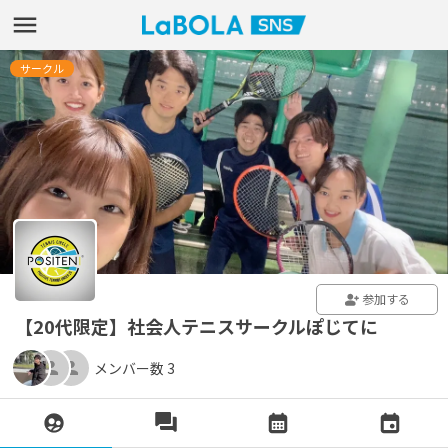
サークル
参加する
【20代限定】社会人テニスサークルぽじてに
メンバー数 3