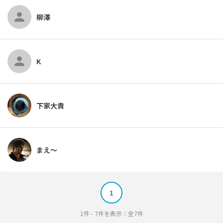
柳澤
K
下家大貴
まえ〜
1
1件 - 7件を表示：全7件