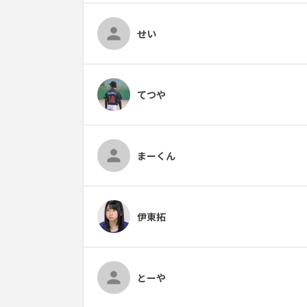
せい
てつや
まーくん
伊東拓
とーや