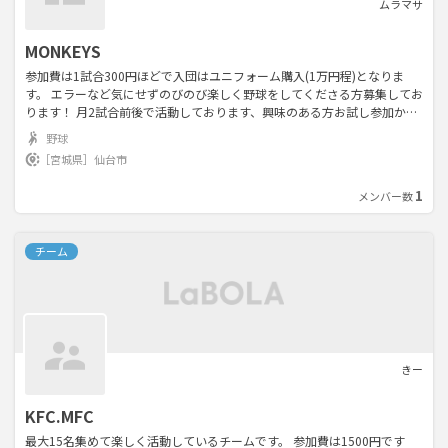
ムラマサ
MONKEYS
参加費は1試合300円ほどで入団はユニフォーム購入(1万円程)となりま
す。 エラーなど気にせずのびのび楽しく野球をしてくださる方募集してお
ります！ 月2試合前後で活動しております、興味のある方お試し参加から
で良いので連絡お待ちしております(*^^*)
野球
［宮城県］
仙台市
1
メンバー数
チーム
きー
KFC.MFC
最大15名集めて楽しく活動しているチームです。 参加費は1500円です