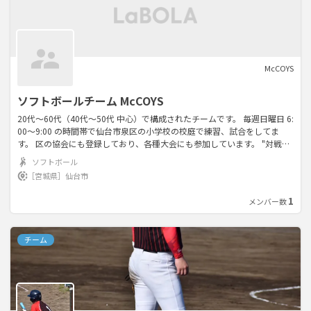
McCOYS
ソフトボールチーム McCOYS
20代～60代（40代～50代 中心）で構成されたチームです。 毎週日曜日 6:
00～9:00 の時間帯で仙台市泉区の小学校の校庭で練習、試合をしてま
す。 区の協会にも登録しており、各種大会にも参加しています。 "対戦相
手をリスペクト" をモットーに"エンジョイ"レベルで活動していますので
ソフトボール
楽しく一緒に汗を流しましょう。 チーム高齢化に伴い、初心者、経験者、
［宮城県］
仙台市
男女問わず募集してます。 是非、お問い合わせください。
1
メンバー数
チーム