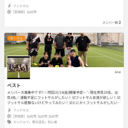
人ほど所属 ・毎回15人前後の参加 ・年齢層は10代後半から50代後半まで
フットサル
【活動内容】 •活動頻度は週1〜2回 •練習会を基本とし、練習試合や施設
［宮城県］
仙台市
のワンデイ大会も積極的に参加 •フットサルだけなく機会があればソサイ
チやサッカーも開催 【活動場所】 スポパーク松森、MIFA仙台、グリーン
2
メンバー数
ピア岩沼、市営の体育館など県内の各施設 【チーム遍歴】 ・2019年 チ
ーム創設 ・2019年 まるたまカップ優勝 ・2020年 フットサル宮城県3
部リーグ所属→途中棄権 ・2021年 フットサルフェスタ東北予選優勝→
サークル
全国大会出場 ・2022年 東北チャンピオンズトーナメント予選優勝→決
勝大会準優勝 【参加費】 練習会：学生500円、社会人1000円 大会：人数
割 楽しみながら上達を目指して活動していただけるメンバーを募集して
います！
Arai
ベスト
メンバー大募集中です‼️ ✨️次回10/24(金)開催予定✨️ ＼現在男性20名、女
性4名／ 運動不足にフットサルがしたい！ ☑️フットサル友達が欲しい！ ☑️
フットサル経験ないけどやってみたい！ ☑️とにかくフットサルがしたい！
☑️フットサル経験がない人が9割なので真剣にやりたい人は物足りないか
フットサル
も…etc... 20-30代が多いですが年齢は問いません✨ 未経験者、初心者も大
［宮城県］
仙台市
仙台市
仙台市
歓迎！途中参加でも大丈夫です！ お気軽にご参加お待ちしておりま
エンジョイ
、
男女混合
、
初心者
す！！ 基本平日開催です！ 参加費…初回500円 2回目以降1000円です！