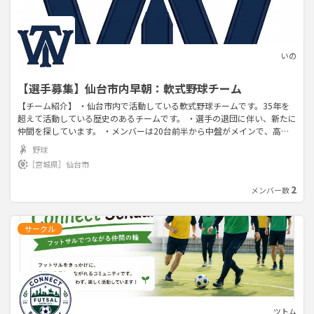
いの
【選手募集】仙台市内早朝：軟式野球チーム
【チーム紹介】 ・仙台市内で活動している軟式野球チームです。35年を
超えて活動している歴史のあるチームです。 ・選手の退団に伴い、新たに
仲間を探しています。 ・メンバーは20台前半から中盤がメインで、高校
～大学野球経験者が多数在籍しています。 ・非常に穏やかなチームですの
野球
で、とてもなじみやすい環境です。 ・野球以外のイベントはかなり少なめ
［宮城県］
仙台市
です。
2
メンバー数
サークル
ツトム