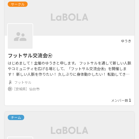
サークル
ゆうき
フットサル交流会⚽️
はじめまして！主催のゆうきと申します。 フットサルを通して新しい人脈
やコミュニティを広げる場として、「フットサル交流会⚽️」を開催しま
す！ 新しい人脈を作りたい！ 久しぶりに身体動かしたい！ 転勤してきて
知り合いが全然いない… フットサル興味はあるけどきっかけがない… 新
フットサル
しいコミュニティをお探しの方など、 誰でも気軽に参加できるフットサル
［宮城県］
仙台市
コミュニティにしたいと思ってます🤲 よろしくお願い致します！
1
メンバー数
チーム