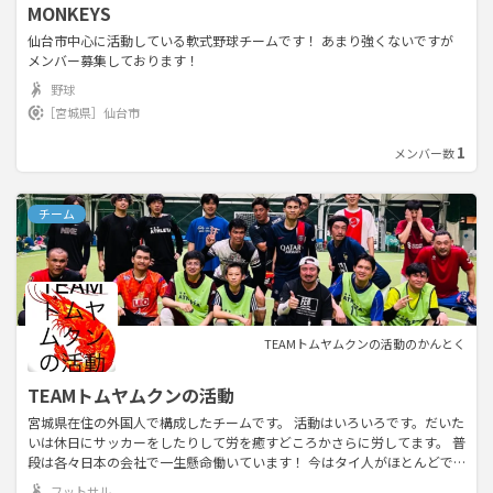
MONKEYS
仙台市中心に活動している軟式野球チームです！ あまり強くないですが
メンバー募集しております！
野球
［宮城県］
仙台市
1
メンバー数
チーム
TEAMトムヤムクンの活動のかんとく
TEAMトムヤムクンの活動
宮城県在住の外国人で構成したチームです。 活動はいろいろです。だいた
いは休日にサッカーをしたりして労を癒すどころかさらに労してます。 普
段は各々日本の会社で一生懸命働いています！ 今はタイ人がほとんどで
すが、たまたまです。 日本で働く外国人であれば国籍は問いません。 来
フットサル