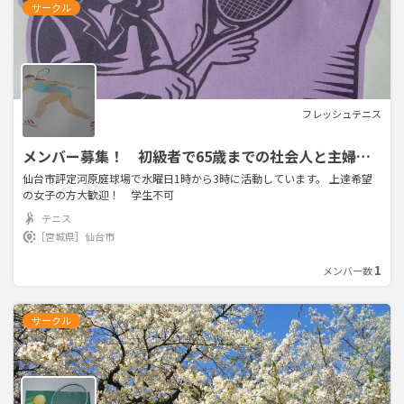
サークル
フレッシュテニス
メンバー募集！ 初級者で65歳までの社会人と主婦の
方を対象です。上達希望の女子の方大歓迎
仙台市評定河原庭球場で水曜日1時から3時に活動しています。 上達希望
の女子の方大歓迎！ 学生不可
テニス
［宮城県］
仙台市
1
メンバー数
サークル