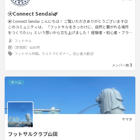
⚽Connect Sendai🌿
⚽ Connect Sendai こんにちは！ ご覧いただきありがとうございます😊
このコミュニティは、 「フットサルをきっかけに、自然と繋がれる場所
をつくりたい」という想いから立ち上げました！ 経験者・初心者・ブラ
ンクのある方、どなたでも大歓迎です🙌 勝ち負けよりも、「また参加し
フットサル
たい」「またみんなに会いたい」と思えるような、居心地の良い雰囲気を
［宮城県］
仙台市
大切にしています。 ⸻ こんな方におすすめ✨ ⚽ フットサルを気軽に
フットサル仲間
、
ウルトラビギナー
、
初心者大歓迎
楽しみたい 😊 新しい友達や仲間を作りたい 🏃 運動不足を解消したい 🌿
一人でも参加しやすい場所を探している 🙌 初心者でも安心して参加した
3
メンバー数
い ⸻ 活動内容 ・月1〜2回のフットサル ゆるいゲーム ・今後はBB
Q、スポーツ観戦、なども企画予定！ フットサルだけで終わるのではな
く、 自然と仲良くなれるコミュニティを目指しています😊 ⸻ 最後に
チーム
現在は立ち上げたばかりなので、 みんな同じスタートです！ 「一人で参
加するのは少し不安…」 という方も安心してください😊 一緒に楽しいコ
ミュニティを作っていけたら嬉しいです！お気軽にご参加ください！
ヤマダ
フットサルクラブ山田