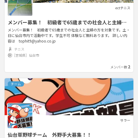
ectテニス
メンバー募集！ 初級者で65歳までの社会人と主婦の
方を対象です。土・日に仙台市内で活動中です。
メンバー募集！ 初級者で65歳までの社会人と主婦の方を対象です。土・
日に仙台市内で活動中です。学生不可 体験など無料あります。 詳しい内
容は tophit9@yahoo.co.jp
テニス
［宮城県］
仙台市
2
メンバー数
チーム
サラー
仙台草野球チーム 外野手大募集！！