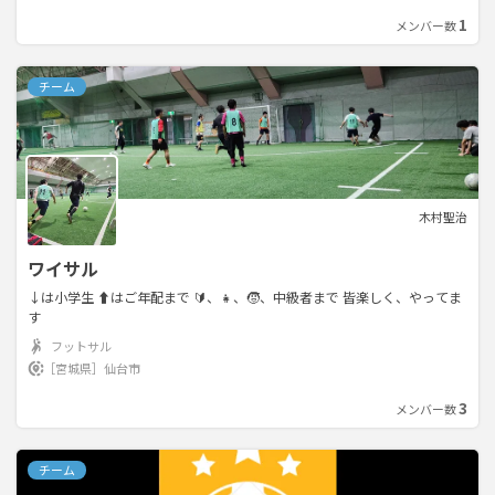
1
メンバー数
チーム
木村聖治
ワイサル
↓は小学生 ⬆はご年配まで 🔰、👧、🧒、中級者まで 皆楽しく、やってま
す
フットサル
［宮城県］
仙台市
3
メンバー数
チーム