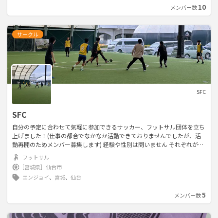
私たちと一緒に楽しくフットサルをしましょう！！
10
メンバー数
サークル
SFC
SFC
自分の予定に合わせて気軽に参加できるサッカー、フットサル団体を立ち
上げました！(仕事の都合でなかなか活動できておりませんでしたが、活
動再開のためメンバー募集します) 経験や性別は問いません それぞれが自
分の実力、目標に合わせた活動ができればいいなと思っているので、初心
フットサル
者から経験者まで幅広く募集します 仙台で新しい仲間とサッカー、フッ
［宮城県］
仙台市
トサルを楽しみたいという方はぜひ連絡お待ちしております！！
エンジョイ
、
宮城
、
仙台
5
メンバー数