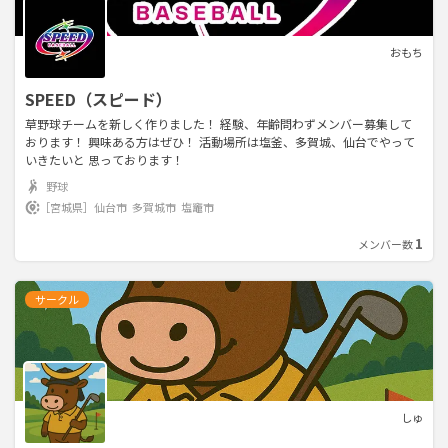
おもち
SPEED（スピード）
草野球チームを新しく作りました！ 経験、年齢問わずメンバー募集して
おります！ 興味ある方はぜひ！ 活動場所は塩釜、多賀城、仙台でやって
いきたいと 思っております！
野球
［宮城県］
仙台市
多賀城市
塩竈市
1
メンバー数
サークル
しゅ