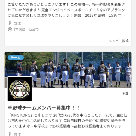
ご覧いただきありがとうございます！ この度捕手、投手経験者を募集さ
せていただきます！ 完全エンジョイベースボールチームなのでブランク
は気にせず楽しく野球をやりましょう！ 創設 2018年 部員 15名 年
齢 21歳〜33歳 活動 月2回日曜日 場所 仙台市内 ご応募お待ちしてま
野球
す！
［宮城県］
仙台市
4
メンバー数
チーム
キヨ
草野球チームメンバー募集中！！
「KING KONG」と申します 20代から30代を中心としたチームで、主に仙
台市内を中心に活動しております 毎週日曜日の午前中に練習や試合を行
っています 小・中学校まで野球経験者〜高校野球経験者までおります
が、チームレベルは1~2程度です 勝つことよりも、全力で楽しむことを重
野球