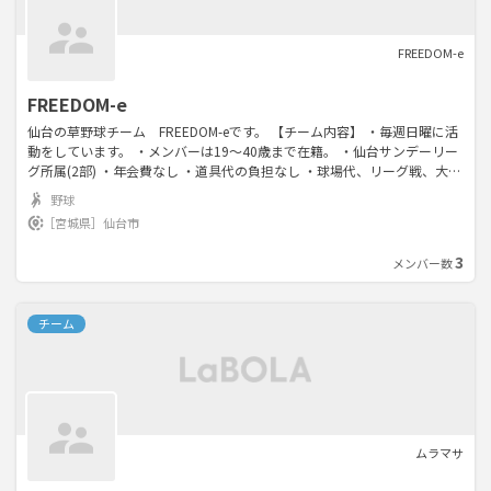
FREEDOM-e
FREEDOM-e
仙台の草野球チーム FREEDOM-eです。 【チーム内容】 ・毎週日曜に活
動をしています。 ・メンバーは19〜40歳まで在籍。 ・仙台サンデーリー
グ所属(2部) ・年会費なし ・道具代の負担なし ・球場代、リーグ戦、大会
費を参加者で負担 ※毎回数百円程度の負担(球場にもよる)
野球
［宮城県］
仙台市
3
メンバー数
チーム
ムラマサ