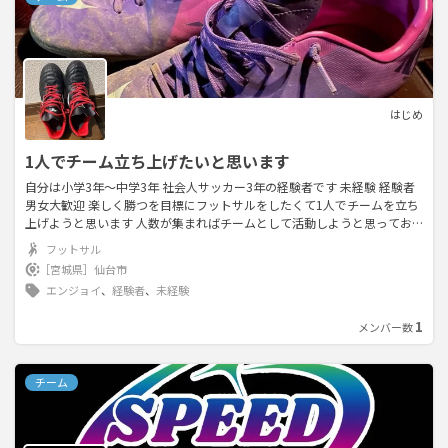
はじめ
1人でチーム立ち上げたいと思います
自分は小学3年〜中学3年 社会人サッカー3年の経験者です 未経験 経験者
男女大歓迎 楽しく勝つを目標にフットサルをしたくて1人でチームを立ち
上げようと思います 人数が集まればチームとして活動しようと思ってお
ります 毎週土曜夜にしたいと考えております 場所はミーファや松森 ワッ
フットサル
セなど仙台市内で借りれるところでやりたいと思っております 基本は人
［宮城県］
仙台市
数が少ないうちは練習試合をし人数がかなり集まればチームで試合形式の
エンジョイ
、
経験者
、
未経験
練習をしたいと考えております 1DAY大会とかナイターリーグなどにも出
てみたいなと考えております 社会人の方であれば男女問いません いいチ
1
メンバー数
ームがないなと困ってるそこのあなた少しでも力を貸してください 最低
でも5人から7人くらい集まれば活動したいと考えております 名前 年齢 サ
ッカー歴書いてコメントお願いします
チーム