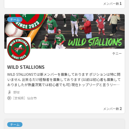
1
メンバー数
チーム
ケニー
WILD STALLIONS
WILD STALLIONSでは新メンバーを募集しております ポジションは特に問
いません 出来るだけ経験者を募集しております (以前は初心者も募集して
おりましたが熱量次第では初心者でも可) 現在トップリーグと言うリーグ
に所属しております 活動頻度としては毎週日曜日 週4〜5(球場確保状況に
野球
より減もあり) 月に1〜2日は練習DAYを設け 野球をするだけでなく野球が
［宮城県］
仙台市
上手くなれるチームを目指してます 年齢は18〜40の割と幅広い層が所属
してますが ジェネレーションギャップ等あまり感じないメンバーが揃っ
2
メンバー数
てます チームの売りとしては 元社会人リーグ所属が監督 某有名トレーニ
ングジムトレーナーが二人所属 エースは二人おりどこに出しても恥ずか
しくないレベル チームのYouTubeチャンネル開設 などです もしお目に止
チーム
まりましたら 見学、体験参加のご連絡をお待ちしております よろしくお