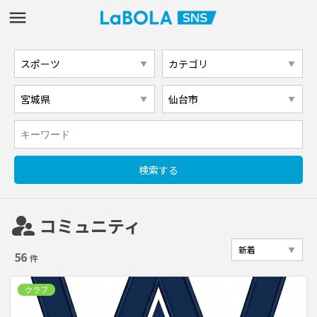
supervisor_account
コミュニティ
56
件
クラブ