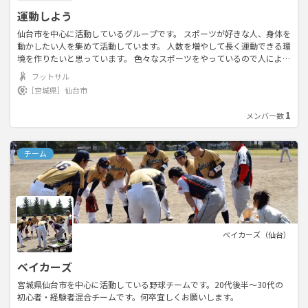
運動しよう
仙台市を中心に活動しているグループです。 スポーツが好きな人、身体を
動かしたい人を集めて活動しています。 人数を増やして長く運動できる環
境を作りたいと思っています。 色々なスポーツをやっているので人によっ
てはルールが分からない、やった事ない、苦手などあるとは思いますが分
フットサル
かる人で教えたり相談して頂ければ対応しますので気軽に参加して下さ
［宮城県］
仙台市
い。 ★活動日 毎週土曜 ★時間 19時～21時 ★場所 折立小学校 ★メンバー
男性20名、女性5名程 ★年齢層 18歳〜28歳 ★種目 フットサル、バスケ、
1
メンバー数
バドミントン、バレー (やる種目は相談して決めてます) ★交通手段 車か
電車(車がない方は相談して決めます) まずは体験参加で一緒に運動しまし
ょう！それから加入するか決めてください。 ご興味お持ちいただけまし
チーム
たら、気軽にご連絡・ご質問ください！
ベイカーズ（仙台）
ベイカーズ
宮城県仙台市を中心に活動している野球チームです。20代後半〜30代の
初心者・経験者混合チームです。何卒宜しくお願いします。