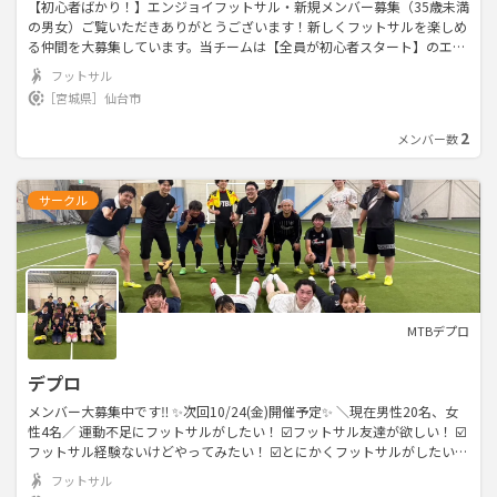
【初心者ばかり！】エンジョイフットサル・新規メンバー募集（35歳未満
の男女）ご覧いただきありがとうございます！新しくフットサルを楽しめ
る仲間を大募集しています。当チームは【全員が初心者スタート】のエン
ジョイチームです。「サッカー経験がない」「運動不足を解消したい」と
フットサル
いう方も大歓迎！ガチなプレーや激しい接触は一切ないので、未経験の方
［宮城県］
仙台市
や女性の方も安心して参加いただけます。勝敗にはこだわらず、みんなで
ワイワイ笑顔で汗を流すことをモットーに活動しています。🏃‍♂️ 募集要項
2
メンバー数
年齢：35歳未満の男女レベル：初心者・未経験者大歓迎！（※競技志向の
方はご遠慮ください）持ち物：動きやすい服装、スニーカー（またはトレ
シュー）初参加の方もすぐに馴染めるアットホームな雰囲気です。まずは
サークル
一度、体験・見学に来てみませんか？お気軽にメッセージをお待ちしてお
ります！
MTBデプロ
デプロ
メンバー大募集中です‼️ ✨️次回10/24(金)開催予定✨️ ＼現在男性20名、女
性4名／ 運動不足にフットサルがしたい！ ☑️フットサル友達が欲しい！ ☑️
フットサル経験ないけどやってみたい！ ☑️とにかくフットサルがしたい！
☑️フットサル経験がない人が9割なので真剣にやりたい人は物足りないか
フットサル
も… 20-30代が多いですが年齢は問いません✨ 未経験者、初心者も大歓