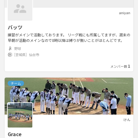
aniyan
バッツ
練習がメインで活動しております。 リーグ戦にも所属してますが、週末の
早朝が活動のメインなので8時以降は縛りが無いことがほとんどです。
野球
［宮城県］
仙台市
1
メンバー数
チーム
けん
Grace