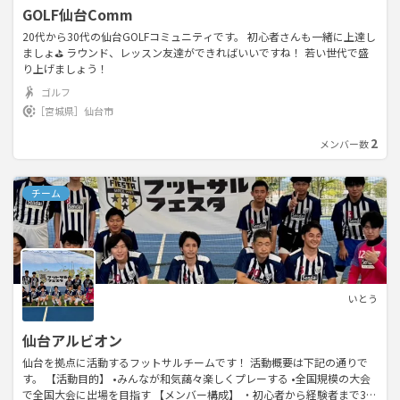
GOLF仙台Comm
20代から30代の仙台GOLFコミュニティです。 初心者さんも一緒に上達し
ましょ⛳️ ラウンド、レッスン友達ができればいいですね！ 若い世代で盛
り上げましょう！
ゴルフ
［宮城県］
仙台市
2
メンバー数
チーム
いとう
仙台アルビオン
仙台を拠点に活動するフットサルチームです！ 活動概要は下記の通りで
す。 【活動目的】 •みんなが和気藹々楽しくプレーする •全国規模の大会
で全国大会に出場を目指す 【メンバー構成】 ・初心者から経験者まで35