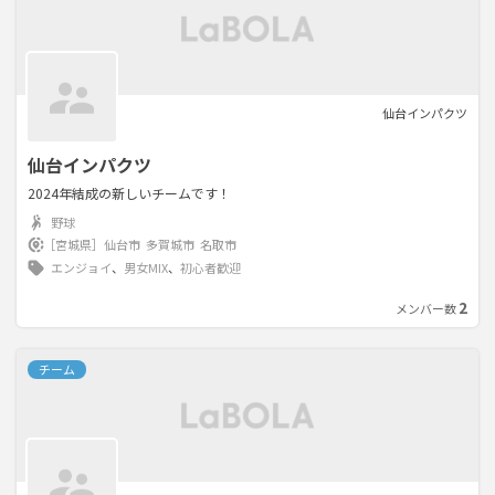
願いします
仙台インパクツ
仙台インパクツ
2024年結成の新しいチームです！
野球
［宮城県］
仙台市
多賀城市
名取市
エンジョイ
、
男女MIX
、
初心者歓迎
2
メンバー数
チーム