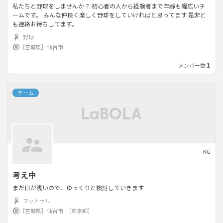
私たちと野球をしませんか？ 初心者の人から経験者まで年齢も幅広いチ
ームです。 みんな仲良く楽しく野球をしていければと思ってます 是非と
も連絡お待ちしてます。
野球
［宮城県］
仙台市
1
メンバー数
チーム
KG
考え中
まだ日が浅いので、ゆっくりと検討していきます
フットサル
［宮城県］
仙台市
［東京都］