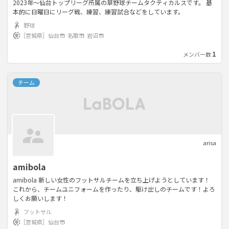
2023年〜仙台トップリーグ所属の草野球チームタクティカルスです。 基
本的に日曜日にリーグ戦、練習、練習試合などをしています。
野球
［宮城県］
仙台市
名取市
岩沼市
1
メンバー数
チーム
arisa
amibola
amibola 新しい女性のフットサルチームを立ち上げようとしています！
これから、チームユニフォームを作ったり、駆け出しのチームです！よろ
しくお願いします！
フットサル
［宮城県］
仙台市