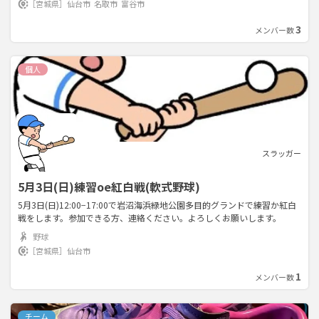
［宮城県］
仙台市
名取市
富谷市
迎！途中参加でも大丈夫です！ お気軽にご参加お待ちしております！！
基本平日開催です！ 参加費…初回500円 2回目以降1000円です！ 私たち
3
メンバー数
と一緒に楽しくフットサルをしましょう！！
個人
スラッガー
5月3日(日)練習oe紅白戦(軟式野球)
5月3日(日)12:00−17:00で岩沼海浜緑地公園多目的グランドで練習か紅白
戦をします。参加できる方、連絡ください。よろしくお願いします。
野球
［宮城県］
仙台市
1
メンバー数
チーム