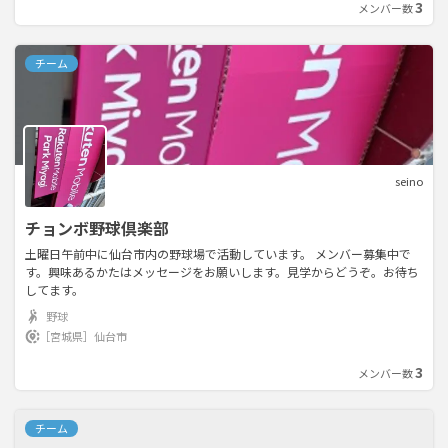
3
メンバー数
か？ ご連絡お待ちしております！📩
チーム
seino
チョンボ野球倶楽部
土曜日午前中に仙台市内の野球場で活動しています。 メンバー募集中で
す。興味あるかたはメッセージをお願いします。見学からどうぞ。お待ち
してます。
野球
［宮城県］
仙台市
3
メンバー数
チーム