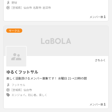
野球
［宮城県］
仙台市
名取市
岩沼市
1
メンバー数
サークル
さちふく
ゆるくフットサル
楽しく活動頂けるメンバー募集です！ 水曜日 21→23時の間
フットサル
［宮城県］
仙台市
エンジョイ
、
初心者
、
楽しく
1
メンバー数