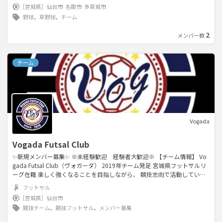
視しています この度、メンバーの転勤などで人数が不足していますの
［宮城県］
仙台市
名取市
多賀城市
で、メンバーを募集します 野球をやりたいけど、やる場所やチームがな
野球
、
草野球
、
チーム
い！という方、お気軽に連絡お待ちしています また、移動手段がなくて
困っている方もお気軽に連絡ください ※今期、新しく3名入団が決まりま
2
メンバー数
したので、新しい方でも入りやすいかと思います。 まだまだ募集しており
ますので、是非お気軽に連絡ください
チーム
Vogada
Vogada Futsal Club
✨新規メンバー募集✨ ※未経験歓迎 経験者大歓迎※ 【チーム情報】 Vo
gada Futsal Club（ヴォガーダ） 2019年チーム発足 宮城県フットサルリ
ーグ在籍 楽しく強くなることを目指しながら、 競技志向で活動していま
す。 【活動日時】 毎週土曜日 21:00〜23:00 場所 リベラ鶴巻（または
フットサル
ベルサンピア泉） メンバーは学生〜40代まで年齢幅広く在籍（15名程
［宮城県］
仙台市
度） 経験が浅いチームですが、フットサルに情熱を持って取り組んでい
競技チーム
、
競技フットサル
、
メンバー募集
ます。 現在チームを探しているあなた！ 競技フットサルを始めてみたい
けど迷ってるそこのあなた！🫵 まずは体験参加だけでもいかがでしょう