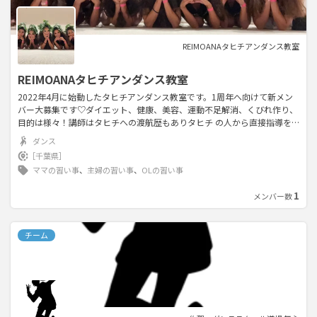
REIMOANAタヒチアンダンス教室
REIMOANAタヒチアンダンス教室
2022年4月に始動したタヒチアンダンス教室です。1周年へ向けて新メン
バー大募集です♡ダイエット、健康、美容、運動不足解消、くびれ作り、
目的は様々！講師はタヒチへの渡航歴もありタヒチ の人から直接指導を
受け、長年ともに過ごし、正しく楽しくタヒチアンダンスを皆さんへシェ
ダンス
アしております。各種大会において優勝歴もございます！誰でも踊れるタ
［千葉県］
ヒチアンダンス！個性と自由を大切に和気あいあいとレッスンしておりま
ママの習い事
、
主婦の習い事
、
OLの習い事
す！体験、見学ぜひどうぞ♪
1
メンバー数
チーム