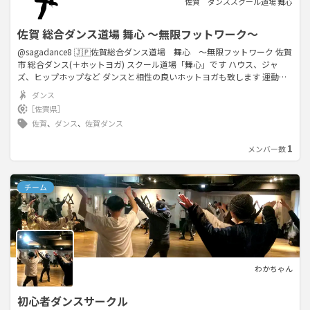
佐賀 ダンススクール道場 舞心
佐賀 総合ダンス道場 舞心 ～無限フットワーク～
@sagadance8 🇯🇵佐賀総合ダンス道場 舞心 ～無限フットワーク 佐賀
市 総合ダンス(＋ホットヨガ) スクール道場「舞心」です ハウス、ジャ
ズ、ヒップホップなど ダンスと相性の良いホットヨガも致します 運動不
足、ダイエットにも抜群 生徒さん随時募集中 キッズ(中学生)～大人まで対
ダンス
応 マンツーマンからグループレッスン有ります
［佐賀県］
佐賀
、
ダンス
、
佐賀ダンス
1
メンバー数
チーム
わかちゃん
初心者ダンスサークル