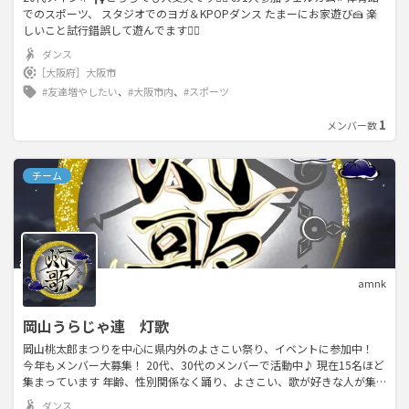
でのスポーツ、 スタジオでのヨガ＆KPOPダンス たまーにお家遊び🍰 楽
しいこと試行錯誤して遊んでます🙆‍♀️
ダンス
［大阪府］
大阪市
#友達増やしたい
、
#大阪市内
、
#スポーツ
1
メンバー数
チーム
amnk
岡山うらじゃ連 灯歌
岡山桃太郎まつりを中心に県内外のよさこい祭り、イベントに参加中！
今年もメンバー大募集！ 20代、30代のメンバーで活動中♪ 現在15名ほど
集まっています 年齢、性別関係なく踊り、よさこい、歌が好きな人が集
まっています。 もちろん初心者大歓迎です！ 2026演舞テーマ【忍】 一人
ダンス