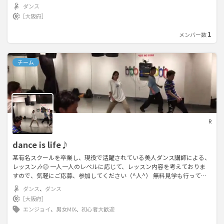
は勇気が必要になると思います。 ダンススクールに行くにしても、クロー
ダンス
ズドな雰囲気のある為、はじめの一歩がかなり重たいですよね。 実際
［大阪府］
に、勇気を振り絞ってダンススクールに行った人も、全然思ってた雰囲気
ではなくて、周りは上手い人ばかり、すでにコミュニティーが出来上がっ
1
メンバー数
てる。練習が終わったらみんな何も言わずに帰宅していく。ダンスを始め
たばかりだと、なんか思ってたのと違うなーって感じちゃう人ってかなり
多いと思います。 でも、これってホントにもったいない。 ダンスって本
チーム
来は、楽しいが頂点に達したときに自然に体が動き出すもの。 私の運営
するダンス練習会では、ダンスを最大限に楽しみ、私生活までもが楽しく
なるような環境にしています！ 今までとは違う、新しい環境にびっくり
するとは思いますが、楽しんでもらえる事は間違いないです！ ダンスだ
けではなく、人生も楽しもう！が一つのテーマです！ 一緒に、一生忘れ
ない思い出を作っていけたらいいですね！
R
dance is life♪
某有名スクールを卒業し、現役で活躍されている美人ダンス講師による、
レッスン🎶😊 一人一人のレベルに応じて、レッスン内容を考えておりま
すので、気軽にご応募、参加してください（^人^） 無料見学も行ってお
りますので お気軽にご応募・ご質問下さい★ 【次回日程】 10/9 19:00-2
ダンス
、
ダンス
1:00/21:00-23:00 10/21 19:00-21:00/21:00-23:00 (2部開催) 【親睦会】 1
［大阪府］
0/15 20:00-23:00 オフ会では、みんなで楽しくご飯🍲🍻を食べに行ったり
エンジョイ
、
男女MIX
、
初心者大歓迎
遊んだりと新しい方も親しみやすい、サークルです☺️💛 レッスン料：300
0円→1500円✨❗️ （スポーツやろうよ！からの募集の方限定1500円にて承