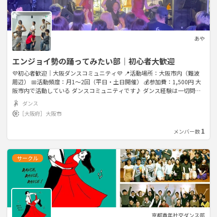
あや
エンジョイ勢の踊ってみたい部｜初心者大歓迎
💜初心者歓迎｜大阪ダンスコミュニティ💜 📍活動場所：大阪市内（難波
周辺） 📅活動頻度：月1〜2回（平日・土日開催） 💰参加費：1,500円 大
阪市内で活動している ダンスコミュニティです♪ ダンス経験は一切問い
ません🙆‍♀️ むしろ「ダンスやったことがない！」 という方も大歓迎です✨
ダンス
TikTokやInstagramのショート動画で 流行っている曲や有名な曲から 懐か
［大阪府］
大阪市
しいけど色褪せない曲まで あらゆる曲で和気あいあいと踊っています♪
✔ 音楽が好き ✔ ダンスを始めてみたい ✔ 趣味友達がほしい ✔ 運動不足を
1
メンバー数
解消したい ✔ 休日や仕事終わりに気軽に楽しみたい そんな方におすすめ
です☺️ 当日の流れは、 ①みんなで簡単なストレッチ ②振付をゆっくり練
習 ③最後にみんなで動画撮影📸 一人参加の方も多く、 初参加でも馴染み
サークル
やすい雰囲気なので ご安心ください✨ 上手い下手は関係ありません🙌 ダ
ンスを通して参加者同士で 楽しい時間を過しましょう🤍 (希望者はステー
ジ出演にも挑戦できます😉)
京都青年社交ダンス部