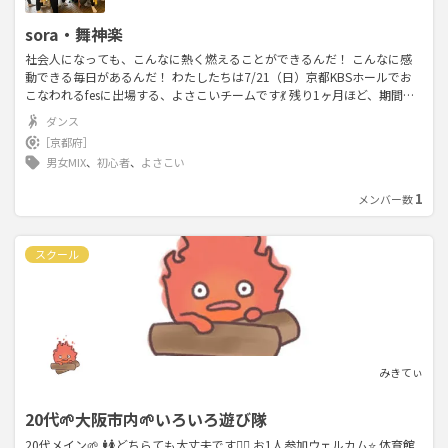
sora・舞神楽
社会人になっても、こんなに熱く燃えることができるんだ！ こんなに感
動できる毎日があるんだ！ わたしたちは7/21（日）京都KBSホールでお
こなわれるfesに出場する、よさこいチームです💃 残り1ヶ月ほど、期間限
定ではありますが メンバー募集しています☺️ 20,30代の社会人を中心に
ダンス
毎週月金日20〜22時、練習しています 京都以外にも、滋賀や奈良から参
［京都府］
加してくれてるいるメンバーもいます メンバーの9割が初心者で、踊りや
男女MIX
、
初心者
、
よさこい
ダンスが初めての人でも大丈夫です いっしょに練習しましょう！ 7/20
（土）リハーサル 7/21（日）fes本番 ありますので、この2日間は参加し
1
メンバー数
ていただける方お願いします 見学だけでもokです✨ すこしでも気になっ
た方は、お気軽にご連絡ください📩 新しいメンバーの方と出会える日を
楽しみにしています🌈☺️
スクール
みきてぃ
20代🌱大阪市内🌱いろいろ遊び隊
20代メイン🌱 🚹🚺どちらても大丈夫です🙆‍♀️ お1人参加ウェルカム⭐️ 体育館