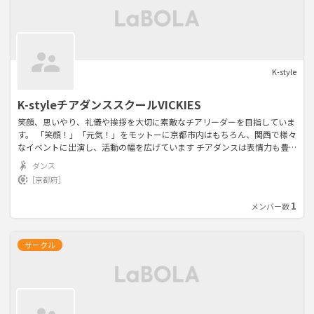
K-style
K-styleチアダンススクールVICKIES
笑顔、思いやり、礼儀や挨拶を大切に素敵なチアリーダーを目指していま
す。 「笑顔！」「元気！」をモットーに京都市内はもちろん、関西で様々
なイベントに出演し、活動の幅を広げています チアダンスは表情力も豊
かになり、沢山の人に笑顔と元気を与える素敵なスポーツです。 未経験者
ダンス
の方も、経験者の方も安心してとても楽しくレッスンが受けられます
［京都府］
1
メンバー数
サークル