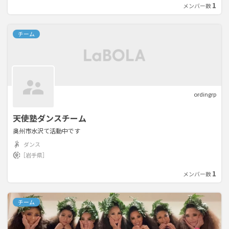
1
メンバー数
チーム
ordingrp
天使塾ダンスチーム
奥州市水沢て活動中です
ダンス
［岩手県］
1
メンバー数
チーム