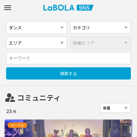
supervisor_account
コミュニティ
23
件
サークル