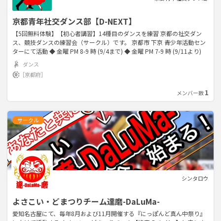
京都青年社交ダンス部【D-NEXT】
【5回無料体験】【初心者講習】14種目のダンスを練習 京都の社交ダン
ス、競技ダンスの練習会（サークル）です。 京都市 下京 青少年活動セン
ターにて活動 ◆ 金曜 PM 8-9 時 (9/4まで) ◆ 金曜 PM 7-9 時 (9/11より)
ダンス
［京都府］
1
メンバー数
サークル
シンタロウ
よさこい・どまつりチーム達磨-DaLuMa-
愛知名古屋にて、毎年8月および11月開催する『にっぽんど真ん中祭り』