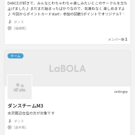
DANCEが好きで、みんなとわちゃわちゃ楽しみたいとこのサークルを立ち
上げました♪ まだまだ始まったばかりなので、気兼ねなく 楽しめますよ
♪ 今回からポイントカードstart✨ 参加の回数5ポイントでオリジナルTシ
ャツプレゼント🎁
ダンス
［福岡県］
1
メンバー数
チーム
ordingrp
ダンスチームM3
水沢周辺在住の方が対象です
ダンス
［岩手県］