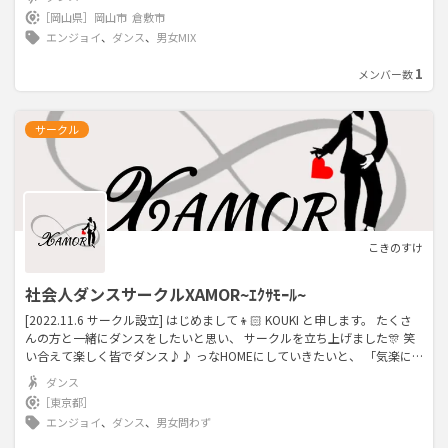
一人ができる事をしてみんなで協力して演舞を作っています。 練習日程
［岡山県］
岡山市
倉敷市
水、金 当新田公園 20:00〜22:00 日 マスカットスタジアム 15:00〜
エンジョイ
、
ダンス
、
男女MIX
17:00 X→@UrajaToka インスタグラム→@urajaren_toka TikTok→@toka
082324 練習見学や体験もできますので少しでも気になる方はご連絡くだ
1
メンバー数
さい。
サークル
こきのすけ
社会人ダンスサークルXAMOR~ｴｸｻﾓｰﾙ~
[2022.11.6 サークル設立] はじめまして👦🏻 KOUKI と申します。 たくさ
んの方と一緒にダンスをしたいと思い、 サークルを立ち上げました🎊 笑
い合えて楽しく皆でダンス♪♪ っなHOMEにしていきたいと、 「気楽に
楽しくダンスをできる場所」 をモットーに活動しています🏠 未経験だけ
ダンス
どダンスやってみたい 運動不足解消したい 友達つくりしたい 暇つぶし 笑
［東京都］
…etc でもOKです！🙆‍♂️ 初心者も経験者も参加大歓迎！🔥🔥 丁寧にゆっく
エンジョイ
、
ダンス
、
男女問わず
りじっくりレクチャーします！ 興味持って頂けたら、是非体験に来てく
ださい✨ 活動場所は主に、池袋、新宿、渋谷をメインに考えてます！ ・