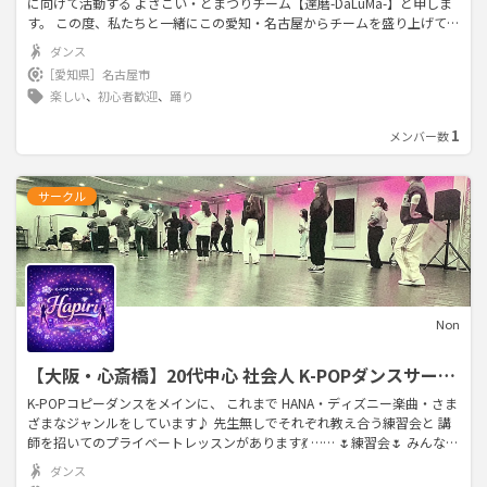
に向けて活動する よさこい・どまつりチーム【達磨-DaLuMa-】と申しま
す。 この度、私たちと一緒にこの愛知・名古屋からチームを盛り上げてく
れるパフォーマーを大募集しています😄 ダンス経験者はもちろん、ダン
ダンス
スやよさこいやった事ないけど興味ある人も大歓迎です✨ しっかりとパフ
［愛知県］
名古屋市
ォーマンスできるように楽しく丁寧に組み立てていきます😄 先ずはお話
楽しい
、
初心者歓迎
、
踊り
しお伺いだけという人も大歓迎です😄 チーム練習体験も絶賛受け付けて
おりますのでお気軽にお問い合わせ下さい💡 踊り子💃🕺はもちろんのこと
1
メンバー数
・演舞を声で盛り上げるMC🎤 ・生歌で華やかに演舞を飾る歌い手♬ ・大
旗振ってチーム士気を高める旗士🚩 といったパフォーマーを募集してい
ます💡 気になった方はお気軽にお問合せ✉️下さい💡 よろしくお願いしま
サークル
す🙇‍♂️
Non
【大阪・心斎橋】20代中心 社会人 K-POPダンスサーク
ル Hapiri💃未経験・初心者大歓迎
K-POPコピーダンスをメインに、 これまで HANA・ディズニー楽曲・さま
ざまなジャンルをしています♪ 先生無しでそれぞれ教え合う練習会と 講
師を招いてのプライベートレッスンがあります💃 …… 🌷練習会🌷 みんなで
スタジオを借りて、 振付練習や復習、動画を見ながらコピーダンスを行い
ダンス
ます。 💰 参加費 200円〜500円程度 （スタジオ代を参加人数で割りま