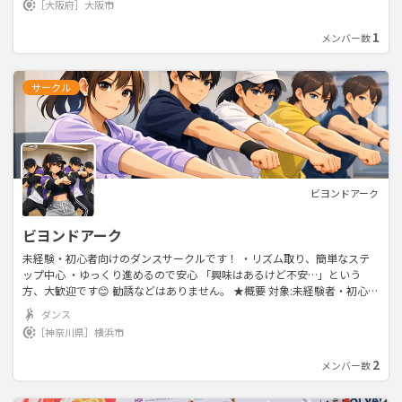
［大阪府］
大阪市
す） 🕺 内容 ・K-POPコピーダンス練習 ・過去振りの復習 ・新しい曲に
チャレンジ ・ジャンルフリーの日もあり …… 🌷 インストラクターレッス
1
メンバー数
ン（月1〜2回）🌷 月に1〜2回、 K-POPダンス専門インストラクターの方
を招いてのプライベートレッスンを行っています。 💰 参加費 1,500円 ✨
内容 ・サビのみに絞って振付を1から教えてもらえます！ ・スローからど
サークル
んどんテンポアップして踊るので覚えやすいです。 ・最後にみんなで踊っ
て撮影タイム💃
ビヨンドアーク
ビヨンドアーク
未経験・初心者向けのダンスサークルです！ ・リズム取り、簡単なステ
ップ中心 ・ゆっくり進めるので安心 「興味はあるけど不安…」という
方、大歓迎です😊 勧誘などはありません。 ★概要 対象:未経験者・初心者
場所:横浜市内のダンススタジオ(横浜駅周辺等) 開催日:土曜日 月1~2回 費
ダンス
用:無料、スタジオ代はワリカン 私は学生時代に7年程ダンスをしていまし
［神奈川県］
横浜市
た！ 気になった方はお気軽にメッセージください！
2
メンバー数