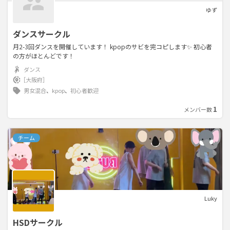
ゆず
ダンスサークル
月2-3回ダンスを開催しています！ kpopのサビを完コピします✨ 初心者
の方がほとんどです！
ダンス
［大阪府］
男女混合
、
kpop
、
初心者歓迎
1
メンバー数
チーム
Luky
HSDサークル