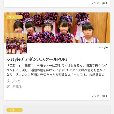
1
メンバー数
レッスン形式です ・参加費は2000円(体験500円) レッスン日は毎週日曜
で行います！ ※時間帯はその時の都合で変わります。 この様な内容で、
・月1〜4回 レッスンをやっています🔥🔥 ぜひぜひ一緒に踊りましょう！
スクール
🕺💃 笑いましょー楽しみましょー！😊 ご質問等あればなんでも聞いて下さ
い🙋‍♂️
K-style
K-styleチアダンススクールPOPs
「笑顔！」「元気！」をモットーに京都市内はもちろん、関西で様々なイ
ベントに出演し、活動の幅を広げています! チアダンスは表情力も豊かに
なり、沢山の人に笑顔と元気を与える素敵なスポーツです。 未経験者の方
も、経験者の方も安心してとても楽しくレッスンが受けられます
ダンス
［京都府］
1
メンバー数
スクール