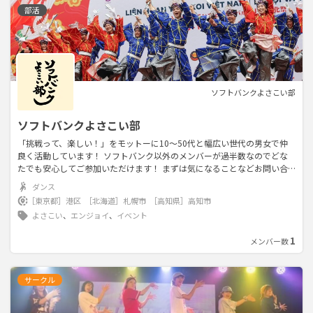
部活
ソフトバンクよさこい部
ソフトバンクよさこい部
「挑戦って、楽しい！」をモットーに10〜50代と幅広い世代の男女で仲
良く活動しています！ ソフトバンク以外のメンバーが過半数なのでどな
たでも安心してご参加いただけます！ まずは気になることなどお問い合
わせだけでも大歓迎なのでお気軽にご連絡ください！ よさこいの2大イベ
ダンス
ント、6月の札幌のYOSAKOIソーラン祭り、8月の発祥の地高知のよさこ
［東京都］
港区
［北海道］
札幌市
［高知県］
高知市
い祭りに出場予定🏮 海外イベントは、ベトナム、マレーシア、カナダを予
よさこい
、
エンジョイ
、
イベント
定してます🌎 その他国内イベント多数参加します～
1
メンバー数
サークル