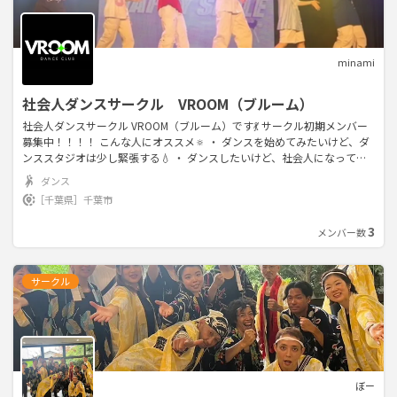
minami
社会人ダンスサークル VROOM（ブルーム）
社会人ダンスサークル VROOM（ブルーム）です💃 サークル初期メンバー
募集中！！！！ こんな人にオススメ🔅 ・ ダンスを始めてみたいけど、ダ
ンススタジオは少し緊張する💧 ・ ダンスしたいけど、社会人になって機
会がなくなった ・ 運動不足解消、ダイエット目的 ・ 安くダンスを習いた
ダンス
い！ ・ 友達作りたい！！👭🤍 ・ダンスのステージに立ちたい！ 💃ジャン
［千葉県］
千葉市
ル 参加者のご要望を元にレッスン内容を決めてきます☺️ ・ KPOP ・ HIPH
OP ・ Girls Hiphop 📍活動場所 千葉駅から徒歩10分のレンタルスタジオ
3
メンバー数
を借りています。 📆レッスンスケジュール 毎週水曜・土曜 20時～22時
サークル
ぼー