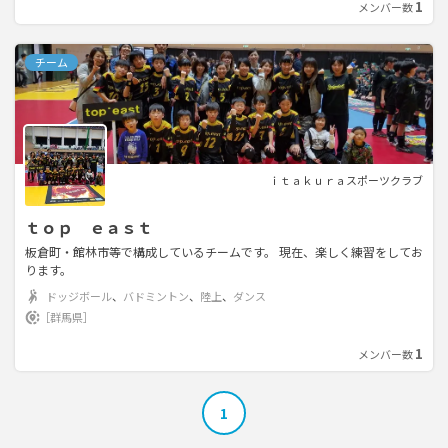
1
メンバー数
っております。） ◾️講師紹介 ◇Mah◇ 中学一年生の時にダンスを始め 、C
Mやドラマ、アーティストのバックダンサーやLAの留学の経験もあり。 C
M・スパワールド CM・au CM・三井アウトレットパーク大阪鶴見 その他
チーム
多数 ドラマ・新人間交差点 舞台・魔笛 舞台・ロミオとジュリエット 阪神
タイガース感謝祭オープニングアクト ヴィッセル神戸オープニングアク
ト 神戸コレクションダンサー パラダイスゴーゴーバックダンサー 松下優
也ツアーバックダンサー ホノルルフェスティバル出演 大阪、東京でのシ
ョー多数出演 現在は講師も務める
ｉｔａｋｕｒａスポーツクラブ
ｔｏｐ ｅａｓｔ
板倉町・館林市等で構成しているチームです。 現在、楽しく練習をしてお
ります。
ドッジボール
、
バドミントン
、
陸上
、
ダンス
［群馬県］
1
メンバー数
1