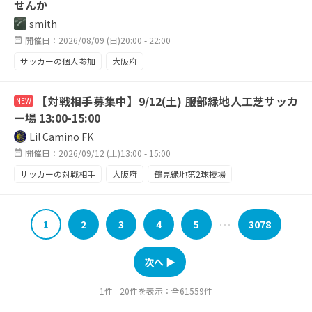
せんか
smith
開催日：2026/08/09 (日)20:00 - 22:00
サッカーの個人参加
大阪府
【対戦相手募集中】9/12(土) 服部緑地人工芝サッカ
NEW
ー場 13:00-15:00
Lil Camino FK
開催日：2026/09/12 (土)13:00 - 15:00
サッカーの対戦相手
大阪府
鶴見緑地第2球技場
鶴見区
大阪市
旭区
守口市
エンジョイ
祝日もサッカー
最高の季節
早朝サッカー
駅近
1
2
3
4
5
3078
･･･
良質な人工芝
対戦相手募集中
次へ ▶︎
1件 - 20件を表示：全61559件