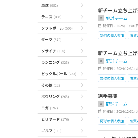
卓球
(982)
新チーム立ち上げ
テニス
(883)
野球チーム
開催日：2025/11/30 (日)0
ソフトボール
(506)
野球の個人参加
佐賀
ダーツ
(370)
ソサイチ
(368)
新チーム立ち上げ
野球チーム
ランニング
(323)
開催日：2024/12/31 (火)0
ピックルボール
(233)
野球の個人参加
佐賀
その他
(232)
選手募集
ボウリング
(203)
野球チーム
ヨガ
(197)
開催日：2024/12/31 (
ビリヤード
(176)
野球の個人参加
佐賀
ゴルフ
(110)