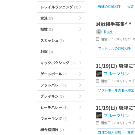
野球の対戦相手
佐賀
トレイルランニング
(3)
水泳
(3)
対戦相手募集^ ^
相撲
(3)
Kazu
開催日：2018/12/27 (木)1
スカッシュ
(3)
フットサルの対戦相手
射撃
(3)
キックボクシング
(3)
11/19(日) 唐津に
ブルーマリン
ゲートボール
(3)
開催日：2017/11/19 (日)0
フットバレー
(3)
ソフトボールの個人参加
ブレイキン
(3)
11/19(日) 唐津に
ビーチバレー
(3)
ブルーマリン
ウォーキング
(2)
開催日：2017/11/19 (日)0
総合格闘技
(2)
野球の個人参加
佐賀