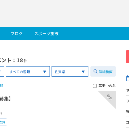
ブログ
スポーツ施設
ベント
：18
件
詳細検索
順
募集中のみ
中止
募集】
月)
佐賀