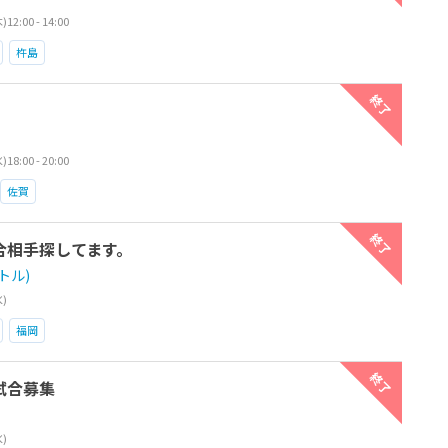
2:00 - 14:00
杵島
終了
8:00 - 20:00
佐賀
終了
合相手探してます。
ャトル)
水)
福岡
終了
試合募集
水)