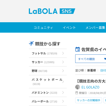
コミュニティ
イベント
メンバー募集
競技から探す
佐賀県のイ
フットサル
(178539)
サッカー
(125995)
並び順：
新着順
｜
日付
野球
(81728)
バスケットボール
【競技志向の方大
(6328)
EL GOLAZO
バドミントン
(3220)
開催日：2018/04/09 (
サッカーの対戦相手
バレーボール
(2716)