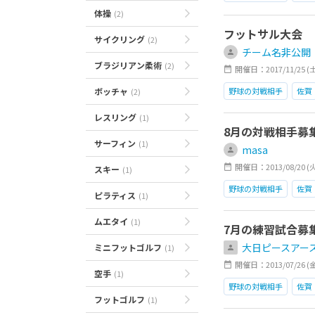
体操
(2)
フットサル大会
サイクリング
(2)
チーム名非公開
ブラジリアン柔術
(2)
開催日：2017/11/25 (土)1
ボッチャ
野球の対戦相手
佐賀
(2)
レスリング
(1)
8月の対戦相手募
サーフィン
(1)
masa
開催日：2013/08/20 (
スキー
(1)
野球の対戦相手
佐賀
ピラティス
(1)
ムエタイ
(1)
7月の練習試合募
大日ピースアー
ミニフットゴルフ
(1)
開催日：2013/07/26 (
空手
(1)
野球の対戦相手
佐賀
フットゴルフ
(1)