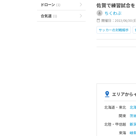
佐賀で練習試合を
ドローン
(1)
ちくわぶ
合気道
(1)
開催日：2013/06/30 (
サッカーの対戦相手
エリアから
北海道・東北
北
関東
茨
北陸・甲信越
新
東海
岐