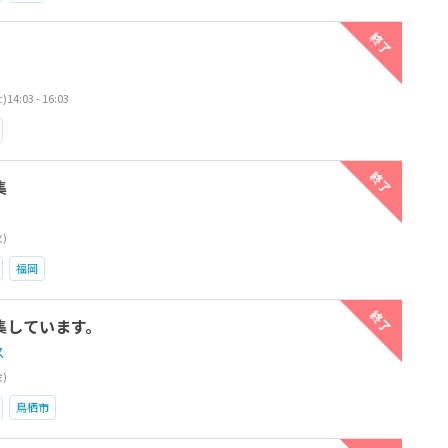
終了
4:03 - 16:03
終了
集
火)
福岡
終了
集しています。
ス
金)
鳥栖市