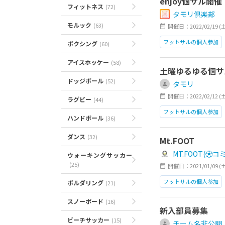
enjoy個サル開催
フィットネス
(72)
タモリ倶楽部
モルック
(63)
開催日：2022/02/19 (土)1
フットサルの個人参加
ボクシング
(60)
アイスホッケー
(58)
土曜ゆるゆる個サ
ドッジボール
(52)
タモリ
開催日：2022/02/12 (土)1
ラグビー
(44)
フットサルの個人参加
ハンドボール
(36)
ダンス
(32)
Mt.FOOT
MT.FOOT(⚽️
ウォーキングサッカー
(25)
開催日：2021/01/09 (土)1
フットサルの個人参加
ボルダリング
(21)
初心者
MIX
enjoy
スノーボード
(16)
新入部員募集
ビーチサッカー
(15)
チーム名非公開