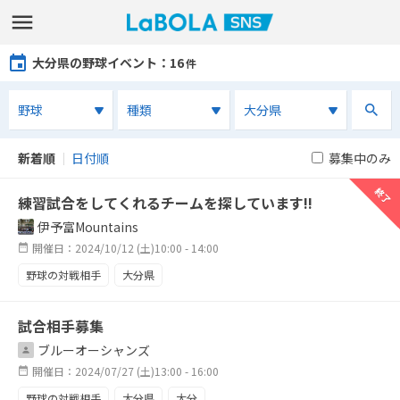
大分県の野球イベント
：16
件
新着順
｜
日付順
募集中のみ
終了
終了
終了
終了
終了
終了
終了
終了
終了
終了
終了
終了
終了
終了
終了
終了
練習試合をしてくれるチームを探しています!!
伊予富Mountains
開催日：2024/10/12 (土)10:00 - 14:00
野球の対戦相手
大分県
試合相手募集
ブルーオーシャンズ
開催日：2024/07/27 (土)13:00 - 16:00
野球の対戦相手
大分県
大分