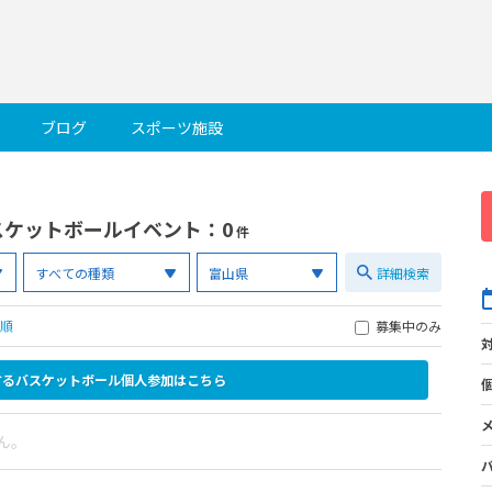
ブログ
スポーツ施設
スケットボールイベント
：0
件
詳細検索
順
募集中のみ
するバスケットボール個人参加はこちら
ん。