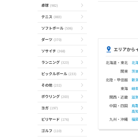
卓球
(982)
テニス
(883)
ソフトボール
(506)
ダーツ
(370)
エリアから
ソサイチ
(368)
ランニング
(323)
北海道・東北
北
関東
茨
ピックルボール
(233)
北陸・甲信越
新
その他
(232)
東海
岐
ボウリング
(203)
関西・近畿
滋
中国・四国
鳥
ヨガ
(197)
高
ビリヤード
九州・沖縄
福
(176)
ゴルフ
(110)