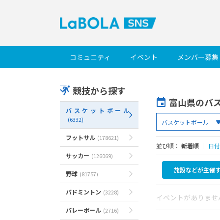
コミュニティ
イベント
メンバー募集
競技から探す
富山県のバ
バスケットボール
(6332)
フットサル
(178621)
並び順：
新着順
｜
日付
サッカー
(126069)
施設などが主催
野球
(81757)
バドミントン
(3228)
イベントがありませ
バレーボール
(2716)