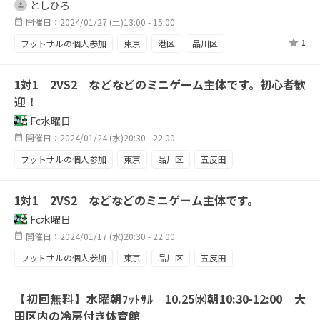
としひろ
開催日：2024/01/27 (土)13:00 - 15:00
フットサルの個人参加
東京
港区
品川区
1
目黒区
エンジョイ
1対1 2VS2 などなどのミニゲーム主体です。初心者歓
迎！
Fc水曜日
開催日：2024/01/24 (水)20:30 - 22:00
フットサルの個人参加
東京
品川区
五反田
中目黒
1対1 2VS2 などなどのミニゲーム主体です。
Fc水曜日
開催日：2024/01/17 (水)20:30 - 22:00
フットサルの個人参加
東京
品川区
五反田
中目黒
【初回無料】水曜朝ﾌｯﾄｻﾙ 10.25㈬朝10:30-12:00 大
田区内の冷房付き体育館