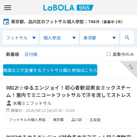
東京都、品川区のフットサル個人参加
：744
件（募集中 1件）
新着順
｜
日付順
募集中のみ
中止
中止
中止
中止
中止
中止
中止
中止
中止
中止
中止
中止
中止
中止
中止
中止
中止
中止
中止
施設などが主催するフットサル個人参加はこちら
0812!☆ゆるエンジョイ！初心者歓迎男女ミックスチー
ム！室内でミニコートフットサルで汗を流してストレス
解消！
水曜ミニフットサル
開催日：2026/08/12 (水)20:30 - 22:00
フットサルの個人参加
東京都
品川区
五反田
港区目黒区
白金台
東京
エンジョイ
初心者