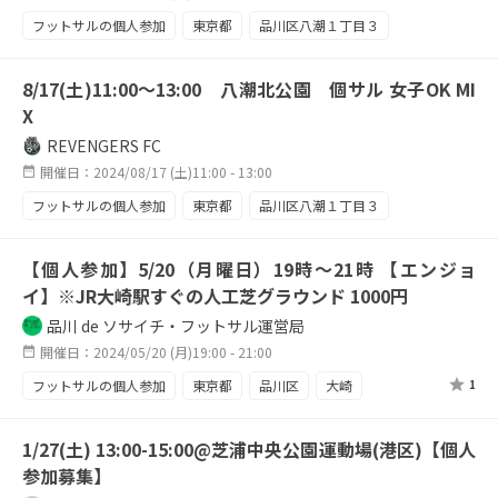
フットサルの個人参加
東京都
品川区八潮１丁目３
品川区
品川シーサイド駅
エンジョイ
初心者
8/17(土)11:00～13:00 八潮北公園 個サル 女子OK MI
フェアプレー
X
REVENGERS FC
開催日：2024/08/17 (土)11:00 - 13:00
フットサルの個人参加
東京都
品川区八潮１丁目３
品川区
品川シーサイド駅
エンジョイ
初心者
【個人参加】5/20（月曜日）19時～21時 【エンジョ
フェアプレー
イ】※JR大崎駅すぐの人工芝グラウンド 1000円
品川 de ソサイチ・フットサル運営局
開催日：2024/05/20 (月)19:00 - 21:00
フットサルの個人参加
東京都
品川区
大崎
1
目黒
五反田
エンジョイ
フェアプレー
初心者
1/27(土) 13:00-15:00@芝浦中央公園運動場(港区)【個人
参加募集】