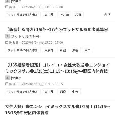
joyfut
開催日：2025/04/13 (日)13:00 - 15:00
フットサルの個人参加
東京都
上井草
荻窪
3
吉祥寺
高田馬場
高円寺
女性大歓迎
enjoy
【新宿】3/4(火) 15時〜17時 ⚽フットサル参加者募集⚽
フットサル同好会
開催日：2025/03/04 (火)15:00 - 17:00
フットサルの個人参加
東京都
新宿
渋谷
目白
高田馬場
個サル
フットサル
ガチ
エンジョイ
【U35経験者限定】ゴレイロ・女性大歓迎🟢エンジョイ
MIX
ミックスサル🟢1/25(土)11:15〜13:15@中野区内体育館
joyfut
開催日：2025/01/25 (土)11:15 - 13:15
フットサルの個人参加
東京都
沼袋
中野
高円寺
荻窪
高田馬場
女性大歓迎
enjoy
女性大歓迎🟢エンジョイミックスサル🟢1/25(土)11:15〜
13:15@中野区内体育館