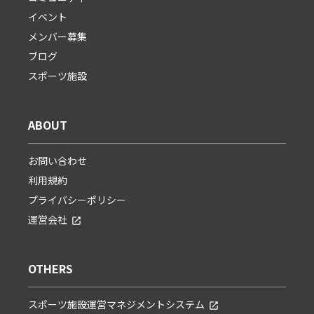
イベント
メンバー募集
ブログ
スポーツ施設
ABOUT
お問い合わせ
利用規約
プライバシーポリシー
運営会社
OTHERS
スポーツ施設運営マネジメントシステム