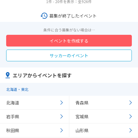
1件 - 20件を表示：全926件
募集が終了したイベント
条件に合う募集がない場合は…
イベントを作成する
サッカーのイベント
エリアからイベントを探す
北海道・東北
北海道
青森県
岩手県
宮城県
秋田県
山形県