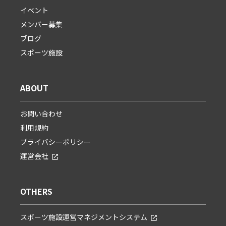
イベント
メンバー募集
ブログ
スポーツ施設
ABOUT
お問い合わせ
利用規約
プライバシーポリシー
運営会社
OTHERS
スポーツ施設運営マネジメントシステム