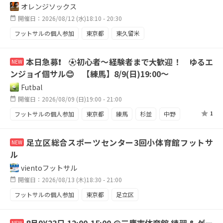
オレンジソックス
開催日：2026/08/12 (水)18:10 - 20:30
フットサルの個人参加
東京都
東久留米
エンジョイ
女性大歓迎
年齢問わず
初心者
本日急募❗ ⚽初心者〜経験者まで大歓迎！ ゆるエ
NEW
MIX
強シュートNG
小平
清瀬
西東京
ンジョイ個サル😊 【練馬】8/9(日)19:00～
東大和
Futbal
開催日：2026/08/09 (日)19:00 - 21:00
フットサルの個人参加
東京都
練馬
杉並
中野
1
板橋
練馬区
足立区総合スポーツセンター3回小体育館フットサ
NEW
ル
vientoフットサル
開催日：2026/08/13 (木)18:30 - 21:00
フットサルの個人参加
東京都
足立区
足立総合スポーツセンター
西新井
足立区フットサル
NEW