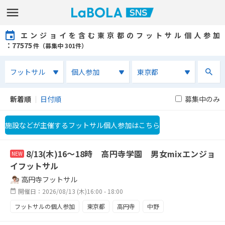
エンジョイを含む東京都のフットサル個人参加
：77575
件（募集中 301件）
新着順
｜
日付順
募集中のみ
施設などが主催するフットサル個人参加はこちら
8/13(木)16〜18時 高円寺学園 男女mixエンジョ
NEW
イフットサル
高円寺フットサル
開催日：2026/08/13 (木)16:00 - 18:00
フットサルの個人参加
東京都
高円寺
中野
新宿
杉並区
荻窪
エンジョイ
女性大歓迎