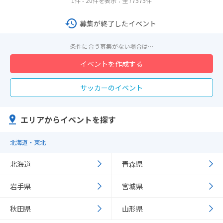
1件 - 20件を表示：全77575件
募集が終了したイベント
条件に合う募集がない場合は…
イベントを作成する
サッカーのイベント
エリアからイベントを探す
北海道・東北
北海道
青森県
岩手県
宮城県
秋田県
山形県