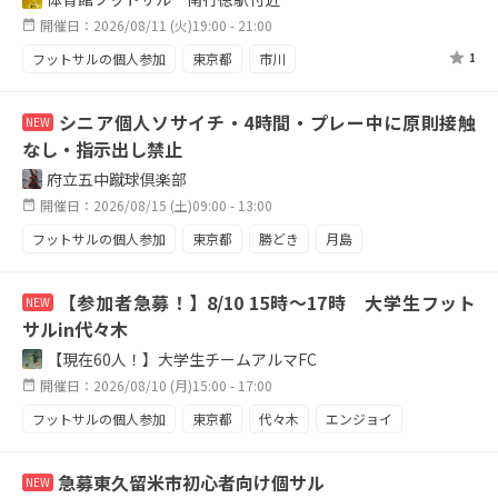
開催日：2026/08/11 (火)19:00 - 21:00
フットサルの個人参加
東京都
市川
1
シニア個人ソサイチ・4時間・プレー中に原則接触
NEW
なし・指示出し禁止
府立五中蹴球倶楽部
開催日：2026/08/15 (土)09:00 - 13:00
フットサルの個人参加
東京都
勝どき
月島
豊洲
銀座
日本橋
エンジョイ
初心者
【参加者急募！】8/10 15時〜17時 大学生フット
NEW
サルin代々木
【現在60人！】大学生チームアルマFC
開催日：2026/08/10 (月)15:00 - 17:00
フットサルの個人参加
東京都
代々木
エンジョイ
大学生
男性
フットサル
急募東久留米市初心者向け個サル
NEW