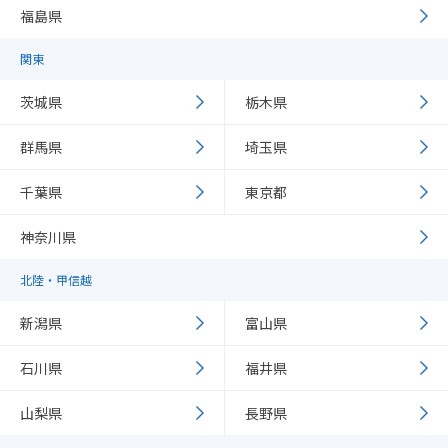
福島県
関東
茨城県
栃木県
群馬県
埼玉県
千葉県
東京都
神奈川県
北陸・甲信越
新潟県
富山県
石川県
福井県
山梨県
長野県