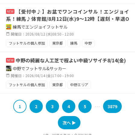
調布
世田谷
吉祥寺
エンジョイ
初心者
【受付中♪】お盆でワンコインサル！エンジョイ
NEW
MIX
系！練馬♪体育館/8月12日(水)9〜12時【遅刻・早退O
K】/初心者・経験者・女子大歓迎/チーム参加ＯＫ/PayP
練馬でエンジョイフットサル
ay対応
開催日：2026/08/12 (水)08:50 - 12:00
フットサルの個人参加
東京都
練馬
中野
高円寺
西荻窪
阿佐ヶ谷
中野の綺麗な人工芝で程よい中級ソサイチ8/14(金)
NEW
中野でフットサル&サッカー
開催日：2026/08/14 (金)17:00 - 19:00
フットサルの個人参加
東京都
中野エリア
1
2
3
4
5
3879
･･･
次へ ▶︎