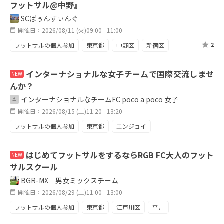
フットサル@中野』
SCばぅんすぃんぐ
開催日：2026/08/11 (火)09:00 - 11:00
フットサルの個人参加
東京都
中野区
新宿区
2
杉並区
練馬区
渋谷区
エンジョイ
ミックス
インターナショナルな女子チームで国際交流しませ
NEW
女性歓迎
フットサル個人参加
中野区
中野
んか？
練馬区
新宿区
杉並区
渋谷区
インターナショナルなチームFC poco a poco 女子
開催日：2026/08/15 (土)11:20 - 13:20
フットサルの個人参加
東京都
エンジョイ
女性大歓迎
初心者
国際交流
はじめてフットサルをするならRGB FC大人のフット
NEW
サルスクール
BGR-MX 男女ミックスチーム
開催日：2026/08/29 (土)11:00 - 13:00
フットサルの個人参加
東京都
江戸川区
平井