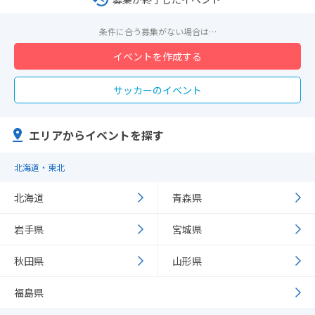
条件に合う募集がない場合は…
イベントを作成する
サッカーのイベント
エリアからイベントを探す
北海道・東北
北海道
青森県
岩手県
宮城県
秋田県
山形県
福島県