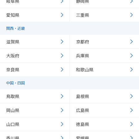
岐阜県
静岡県
愛知県
三重県
関西・近畿
滋賀県
京都府
大阪府
兵庫県
奈良県
和歌山県
中国・四国
鳥取県
島根県
岡山県
広島県
山口県
徳島県
香川県
愛媛県