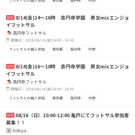
フットサルの個人参加
東京都
高円寺
中野
新宿
杉並区
荻窪
エンジョイ
女性大歓迎
8/14(金)14〜16時 高円寺学園 男女mixエンジョ
NEW
初心者
MIX
イフットサル
高円寺フットサル
開催日：2026/08/14 (金)14:00 - 16:00
フットサルの個人参加
東京都
高円寺
中野
新宿
杉並区
荻窪
エンジョイ
女性大歓迎
8/14(金)16〜18時 高円寺学園 男女mixエンジョ
NEW
初心者
MIX
イフットサル
高円寺フットサル
開催日：2026/08/14 (金)16:00 - 18:00
フットサルの個人参加
東京都
高円寺
中野
新宿
杉並区
荻窪
エンジョイ
女性大歓迎
08/16（日）10:00-12:00 亀戸にてフットサル参加者
NEW
初心者
MIX
募集！！
fcIbiza