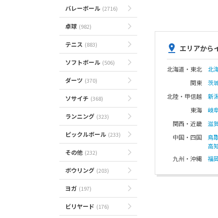
バレーボール
(2716)
卓球
(982)
テニス
(883)
エリアから
ソフトボール
(506)
北海道・東北
北
ダーツ
(370)
関東
茨
北陸・甲信越
新
ソサイチ
(368)
東海
岐
ランニング
(323)
関西・近畿
滋
ピックルボール
(233)
中国・四国
鳥
高
その他
(232)
九州・沖縄
福
ボウリング
(203)
ヨガ
(197)
ビリヤード
(176)