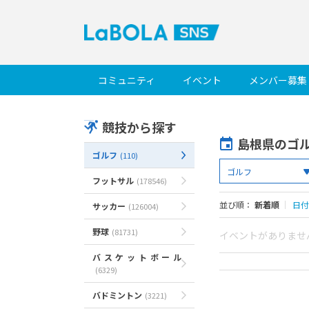
コミュニティ
イベント
メンバー募集
競技から探す
島根県のゴ
ゴルフ
(110)
フットサル
(178546)
並び順：
新着順
｜
日付
サッカー
(126004)
野球
(81731)
イベントがありませ
バスケットボール
(6329)
バドミントン
(3221)