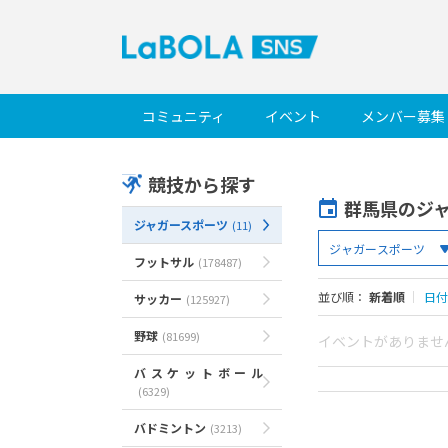
コミュニティ
イベント
メンバー募集
競技から探す
群馬県のジ
ジャガースポーツ
(11)
フットサル
(178487)
並び順：
新着順
｜
日付
サッカー
(125927)
野球
(81699)
イベントがありませ
バスケットボール
(6329)
バドミントン
(3213)