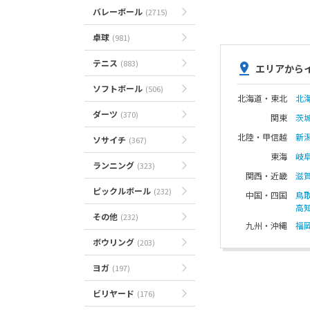
バレーボール
(2715)
卓球
(981)
テニス
(883)
エリアから
ソフトボール
(506)
北海道・東北
北
ダーツ
(370)
関東
茨
北陸・甲信越
新
ソサイチ
(367)
東海
岐
ランニング
(323)
関西・近畿
滋
ピックルボール
(232)
中国・四国
鳥
高
その他
(232)
九州・沖縄
福
ボウリング
(203)
ヨガ
(197)
ビリヤード
(176)