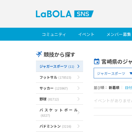
コミュニティ
イベント
メンバー募集
競技から探す
宮崎県のジ
ジャガースポーツ
(11)
フットサル
(178515)
並び順：
新着順
｜
日付
サッカー
(125967)
野球
(81712)
イベントがありませ
バスケットボール
(6327)
バドミントン
(3216)