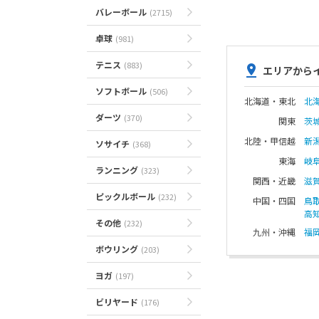
バレーボール
(2715)
卓球
(981)
テニス
(883)
エリアから
ソフトボール
(506)
北海道・東北
北
ダーツ
(370)
関東
茨
北陸・甲信越
新
ソサイチ
(368)
東海
岐
ランニング
(323)
関西・近畿
滋
ピックルボール
(232)
中国・四国
鳥
高
その他
(232)
九州・沖縄
福
ボウリング
(203)
ヨガ
(197)
ビリヤード
(176)