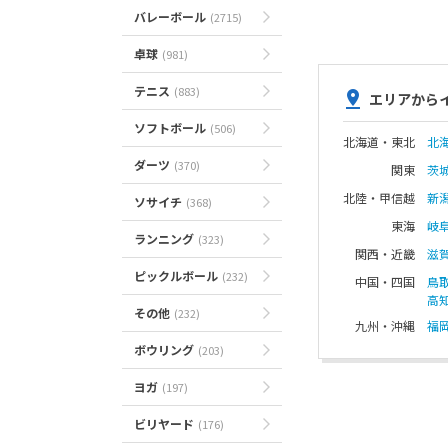
バレーボール
(2715)
卓球
(981)
テニス
(883)
エリアから
ソフトボール
(506)
北海道・東北
北
ダーツ
(370)
関東
茨
北陸・甲信越
新
ソサイチ
(368)
東海
岐
ランニング
(323)
関西・近畿
滋
ピックルボール
(232)
中国・四国
鳥
高
その他
(232)
九州・沖縄
福
ボウリング
(203)
ヨガ
(197)
ビリヤード
(176)