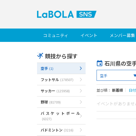
コミュニティ
イベント
メンバー募集
競技から探す
石川県の空
空手
(1)
フットサル
(178507)
並び順：
新着順
｜
日付
サッカー
(125958)
野球
(81709)
イベントがありませ
バスケットボール
(6327)
バドミントン
(3216)