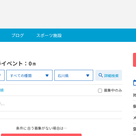
ブログ
スポーツ施設
手イベント
：0
件
詳細検索
順
募集中のみ
ん。
条件に合う募集がない場合は…