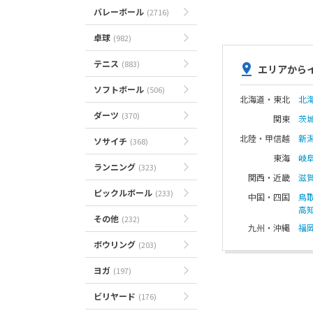
バレーボール
(2716)
卓球
(982)
テニス
(883)
エリアから
ソフトボール
(506)
北海道・東北
北
ダーツ
(370)
関東
茨
北陸・甲信越
新
ソサイチ
(368)
東海
岐
ランニング
(323)
関西・近畿
滋
ピックルボール
(233)
中国・四国
鳥
高
その他
(232)
九州・沖縄
福
ボウリング
(203)
ヨガ
(197)
ビリヤード
(176)