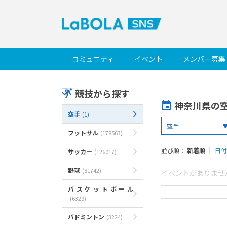
コミュニティ
イベント
メンバー募集
競技から探す
神奈川県の
空手
(1)
フットサル
(178563)
並び順：
新着順
｜
日付
サッカー
(126017)
野球
(81742)
イベントがありませ
バスケットボール
(6329)
バドミントン
(3224)