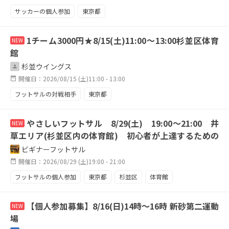
サッカーの個人参加
東京都
1チーム3000円★8/15(土)11:00～13:00杉並区体育
NEW
館
杉並ウイングス
開催日：2026/08/15 (土)11:00 - 13:00
フットサルの対戦相手
東京都
やさしいフットサル 8/29(土) 19:00〜21:00 井
NEW
草エリア(杉並区内の体育館) 初心者が上達するための
フットサルグループ サッカー未経験者・女性・小学
ビギナーフットサル
生・子供連れ歓迎
開催日：2026/08/29 (土)19:00 - 21:00
フットサルの個人参加
東京都
杉並区
体育館
シャワー
空調
初心者
ビギナー
MIX
【個人参加募集】8/16(日)14時〜16時 新砂第二運動
NEW
女性歓迎
小学生歓迎
やさしい
子連れ歓迎
場