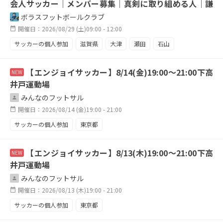
会人サッカー｜メンバー募集｜真剣に取り組める人｜謙
虚で礼儀正しい人｜
ボラスフットボールクラブ
開催日：2026/08/29 (土)09:00 - 12:00
サッカーの個人参加
滋賀県
大津
瀬田
石山
草津
守山
フェアプレー
初心者
小学生
【エンジョイサッカー】8/14(金)19:00～21:00下高
NEW
社会人
男女混合
井戸運動場
みんなのフットサル
開催日：2026/08/14 (金)19:00 - 21:00
サッカーの個人参加
東京都
【エンジョイサッカー】8/13(木)19:00～21:00下高
NEW
井戸運動場
みんなのフットサル
開催日：2026/08/13 (木)19:00 - 21:00
サッカーの個人参加
東京都