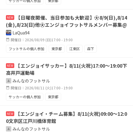
サッカーの個人参加
東京都
【日曜夜開催、当日参加も大歓迎】⚽️8/9(日),8/14
NEW
(金),8/23(日)他⚽️エンジョイフットサルメンバー募集@
江東区・森下・清澄白河周辺コート
LaQua94
開催日：2026/08/09 (日)17:00 - 19:00
フットサルの個人参加
東京都
江東区
森下
清澄白河
エンジョイ
女性大歓迎
初心者
MIX
【エンジョイサッカー】8/11(火祝)17:00～19:00下
NEW
enjoy
高井戸運動場
みんなのフットサル
開催日：2026/08/11 (火)17:00 - 19:00
サッカーの個人参加
東京都
【エンジョイ・チーム募集】8/11(火祝)09:00～12:0
NEW
0文京区江戸川橋体育館
みんなのフットサル