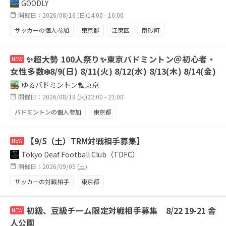
GOODLY
開催日：2026/08/16 (日)14:00 - 16:00
サッカーの個人参加
東京都
江東区
南砂町
✨️超大勢 100人祭り✨️東京バドミントン＠初心者・
NEW
女性多数❄️8/9(日) 8/11(火) 8/12(水) 8/13(木) 8/14(金)
8/15(土) 8/16(日) 8/17(月)..
ゆるバドミントン🏸東京
開催日：2026/08/18 (火)22:00 - 21:00
バドミントンの個人参加
東京都
【9/5（土）TRM対戦相手募集】
NEW
Tokyo Deaf Football Club（TDFC）
開催日：2026/09/05 (土)
サッカーの対戦相手
東京都
初級、豆級チーム限定対戦相手募集 8/22 19-21 舎
NEW
人公園