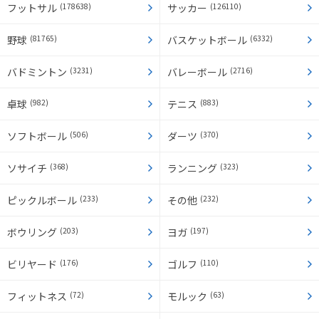
フットサル
(178638)
サッカー
(126110)
野球
(81765)
バスケットボール
(6332)
バドミントン
(3231)
バレーボール
(2716)
卓球
(982)
テニス
(883)
ソフトボール
(506)
ダーツ
(370)
ソサイチ
(368)
ランニング
(323)
ピックルボール
(233)
その他
(232)
ボウリング
(203)
ヨガ
(197)
ビリヤード
(176)
ゴルフ
(110)
フィットネス
(72)
モルック
(63)