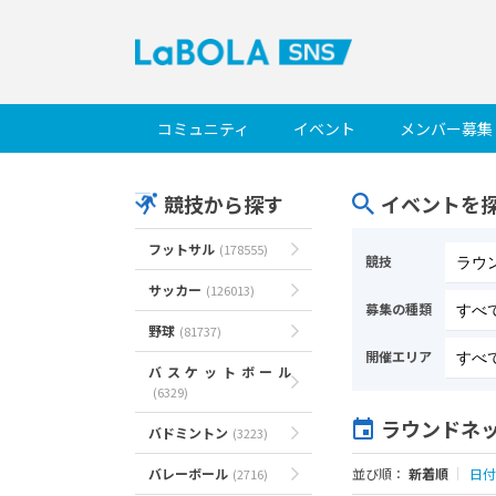
コミュニティ
イベント
メンバー募集
競技から探す
イベントを
フットサル
(178555)
競技
サッカー
(126013)
募集の種類
野球
(81737)
開催エリア
バスケットボール
(6329)
ラウンドネ
バドミントン
(3223)
バレーボール
並び順：
新着順
｜
日付
(2716)