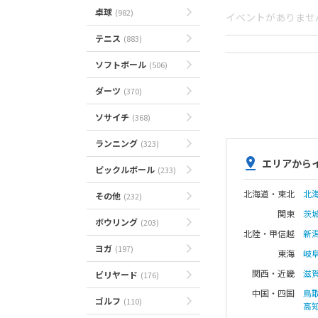
卓球
(982)
イベントがありませ
テニス
(883)
ソフトボール
(506)
ダーツ
(370)
ソサイチ
(368)
ランニング
(323)
エリアから
ピックルボール
(233)
北海道・東北
北
その他
(232)
関東
茨
ボウリング
(203)
北陸・甲信越
新
ヨガ
(197)
東海
岐
関西・近畿
滋
ビリヤード
(176)
中国・四国
鳥
ゴルフ
(110)
高