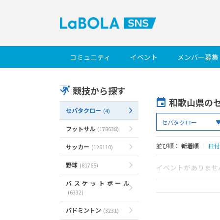
コミュニティ
イベント
メンバー募集
競技から探す
和歌山県の
セパタクロー
(4)
フットサル
(178638)
並び順：
新着順
｜
日付
サッカー
(126110)
野球
(81765)
イベントがありませ
バスケットボール
(6332)
バドミントン
(3231)