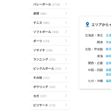
バレーボール
(2716)
卓球
(982)
テニス
(883)
エリアから
ソフトボール
(506)
北海道・東北
北
ダーツ
(370)
関東
茨
北陸・甲信越
新
ソサイチ
(368)
東海
岐
ランニング
(323)
関西・近畿
滋
ピックルボール
(233)
中国・四国
鳥
高
その他
(232)
九州・沖縄
福
ボウリング
(203)
ヨガ
(197)
ビリヤード
(176)