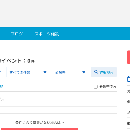
ブログ
スポーツ施設
撃イベント
：0
件
詳細検索
順
募集中のみ
ん。
条件に合う募集がない場合は…