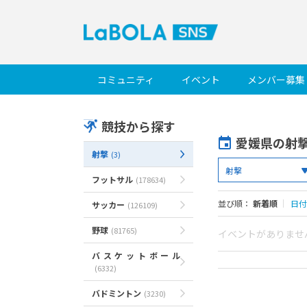
コミュニティ
イベント
メンバー募集
競技から探す
愛媛県の射
射撃
(3)
フットサル
(178634)
並び順：
新着順
｜
日付
サッカー
(126109)
野球
(81765)
イベントがありませ
バスケットボール
(6332)
バドミントン
(3230)