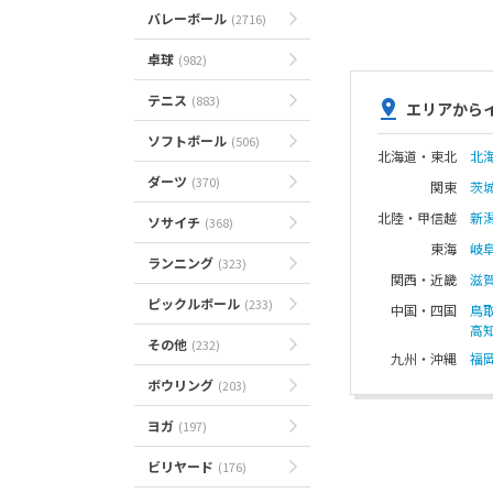
バレーボール
(2716)
卓球
(982)
テニス
(883)
エリアから
ソフトボール
(506)
北海道・東北
北
ダーツ
(370)
関東
茨
北陸・甲信越
新
ソサイチ
(368)
東海
岐
ランニング
(323)
関西・近畿
滋
ピックルボール
(233)
中国・四国
鳥
高
その他
(232)
九州・沖縄
福
ボウリング
(203)
ヨガ
(197)
ビリヤード
(176)