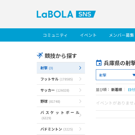
コミュニティ
イベント
メンバー募集
競技から探す
兵庫県の射
射撃
(3)
フットサル
(178585)
並び順：
新着順
｜
日付
サッカー
(126028)
野球
(81748)
イベントがありませ
バスケットボール
(6329)
バドミントン
(3225)