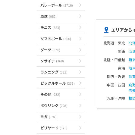
バレーボール
(2716)
卓球
(982)
テニス
(883)
エリアから
ソフトボール
(506)
北海道・東北
北
ダーツ
(370)
関東
茨
北陸・甲信越
新
ソサイチ
(368)
東海
岐
ランニング
(323)
関西・近畿
滋
ピックルボール
(233)
中国・四国
鳥
高
その他
(232)
九州・沖縄
福
ボウリング
(203)
ヨガ
(197)
ビリヤード
(176)