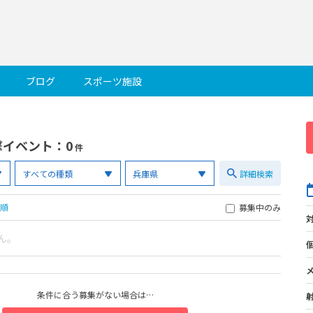
ブログ
スポーツ施設
撃イベント
：0
件
詳細検索
順
募集中のみ
ん。
条件に合う募集がない場合は…