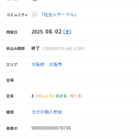
『社会人サークル』
コミュニティ
08
02
2025.
.
(
土
)
開催日
終了
申込み期限
（ 2025/07/31 (木) 12:00 ）
大阪府
大阪市
エリア
会場
3
0
0
3
定員
（
申込み
｜
承認
、
残り
）
ヨガの個人参加
種類
9000000000078706
募集ID