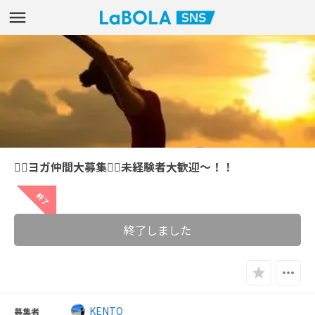
🧘‍♀️ヨガ仲間大募集🧘‍♀️未経験者大歓迎〜！！
終了
終了しました
KENTO
募集者