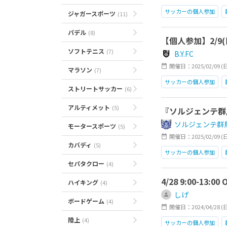
サッカーの個人参加
ジャガースポーツ
(11)
パデル
(8)
【個人参加】2/9(
ソフトテニス
(7)
B.Y.FC
開催日：2025/02/09 (日)1
マラソン
(7)
サッカーの個人参加
ストリートサッカー
(6)
アルティメット
(5)
『ソルジェンテ群
ソルジェンテ群
モータースポーツ
(5)
開催日：2025/02/09 (日)1
カバディ
(5)
サッカーの個人参加
セパタクロー
(4)
GK大募集
お気軽に
4/28 9:00-13
ハイキング
(4)
しげ
ボードゲーム
(4)
開催日：2024/04/28 (日)0
陸上
(4)
サッカーの個人参加