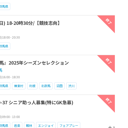
群馬県
終了
日) 18-20時30分/【競技志向】
8:00 - 20:30
群馬県
終了
馬』2025年シーズンセレクション
馬
6:00 - 18:30
群馬県
榛東村
利根
北群馬
沼田
渋川
終了
:00 O-37 シニア助っ人募集(特にGK急募)
9:00 - 13:00
群馬県
邑楽
館林
エンジョイ
フェアプレー
1