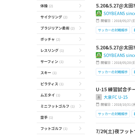
5.20&5.27@太
体操
(2)
SOYBEANS sinc
サイクリング
(2)
開催日：2018/05/27 (日)1
ブラジリアン柔術
(2)
サッカーの対戦相手
ボッチャ
(2)
5.20&5.27@太
レスリング
(1)
SOYBEANS sinc
サーフィン
(1)
開催日：2018/05/20 (日)1
サッカーの対戦相手
スキー
(1)
競技
初心者
ピラティス
(1)
U-15 練習試合
ムエタイ
(1)
大泉FC U-15
開催日：2018/10/31 (
ミニフットゴルフ
(1)
サッカーの対戦相手
空手
(1)
フットゴルフ
(1)
7/29(土)夜フ