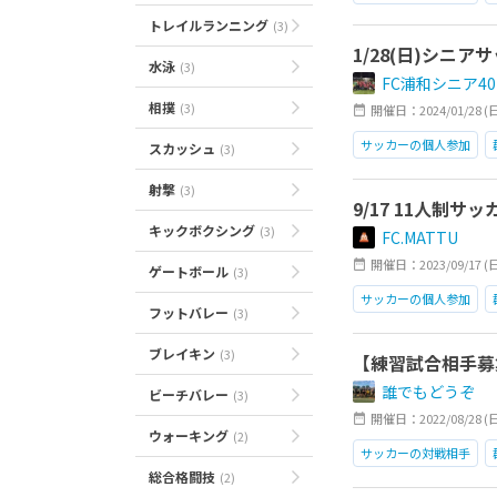
トレイルランニング
(3)
1/28(日)シニア
水泳
(3)
FC浦和シニア40
相撲
(3)
開催日：2024/01/28 (日)0
サッカーの個人参加
スカッシュ
(3)
射撃
(3)
9/17 11人制
キックボクシング
(3)
FC.MATTU
開催日：2023/09/17 (日)0
ゲートボール
(3)
サッカーの個人参加
フットバレー
(3)
ブレイキン
(3)
【練習試合相手募集
誰でもどうぞ
ビーチバレー
(3)
開催日：2022/08/28 (日)0
ウォーキング
(2)
サッカーの対戦相手
総合格闘技
(2)