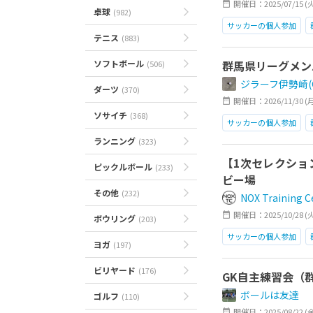
開催日：2025/07/15 (
卓球
(982)
サッカーの個人参加
テニス
(883)
ソフトボール
群馬県リーグメン
(506)
ジラーフ伊勢崎(Gira
ダーツ
(370)
開催日：2026/11/30 (月)0
ソサイチ
(368)
サッカーの個人参加
ランニング
(323)
【1次セレクション】
ピックルボール
(233)
ビー場
その他
(232)
NOX Trainin
開催日：2025/10/28 (火)1
ボウリング
(203)
サッカーの個人参加
ヨガ
(197)
NOXメソッド
岡田メ
ビリヤード
(176)
GK自主練習会（
ATHENA
社会人
ボールは友達
ゴルフ
(110)
開催日：2025/08/22 (