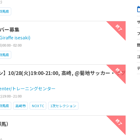
火)
群馬県
終了
バー募集
ffe isesaki)
0:00 - 02:00
群馬県
終了
10/28(火)19:00-21:00, 高崎, @菊地サッカー・ラグ
g Center/トレーニングセンター
9:00 - 21:00
群馬県
高崎市
NOX TC
1次セレクション
ソッド
重心移動
16歳～
プロを目指す
終了
群馬）
高校生
金)