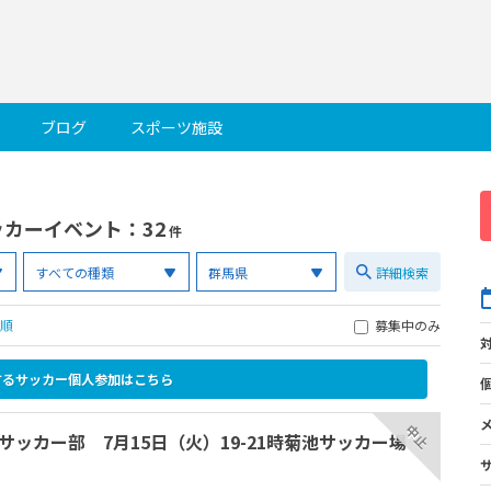
ブログ
スポーツ施設
ッカーイベント
：32
件
詳細検索
順
募集中のみ
するサッカー個人参加はこちら
中止
ッカー部 7月15日（火）19-21時菊池サッカー場