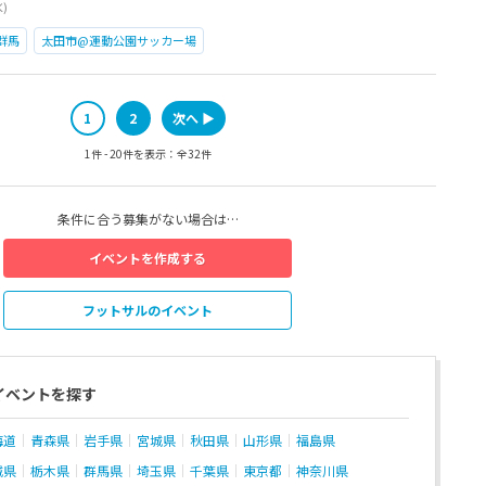
水)
群馬
太田市@運動公園サッカー場
1
2
次へ ▶︎
1件 - 20件を表示：全32件
条件に合う募集がない場合は…
イベントを作成する
フットサルのイベント
イベントを探す
海道
青森県
岩手県
宮城県
秋田県
山形県
福島県
城県
栃木県
群馬県
埼玉県
千葉県
東京都
神奈川県