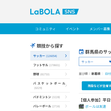
コミュニティ
イベント
メンバー募集
競技から探す
群馬県のサ
サッカー
(126054)
フットサル
(178601)
並び順：
新着順
｜
日付
野球
(81753)
バスケットボール
施設などが主催
(6329)
バドミントン
(3228)
【個人参加】平日サ
バレーボール
ボールは友達
(2716)