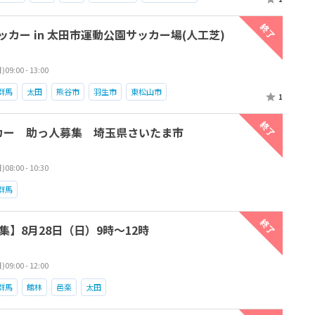
終了
サッカー in 太田市運動公園サッカー場(人工芝)
9:00 - 13:00
群馬
太田
熊谷市
羽生市
東松山市
1
終了
サッカー 助っ人募集 埼玉県さいたま市
8:00 - 10:30
群馬
終了
】8月28日（日）9時〜12時
9:00 - 12:00
群馬
館林
邑楽
太田