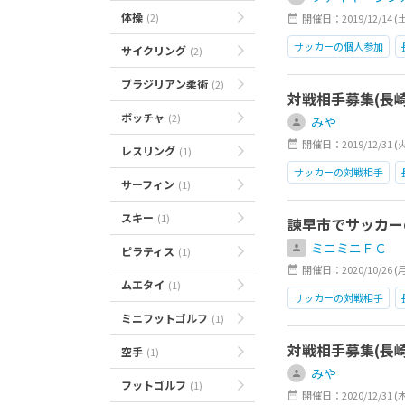
体操
(2)
開催日：2019/12/14 (土)1
サッカーの個人参加
サイクリング
(2)
ブラジリアン柔術
(2)
対戦相手募集(長崎
ボッチャ
(2)
みや
開催日：2019/12/31 (
レスリング
(1)
サッカーの対戦相手
サーフィン
(1)
スキー
(1)
諫早市でサッカー
ミニミニＦＣ
ピラティス
(1)
開催日：2020/10/26 (月)2
ムエタイ
(1)
サッカーの対戦相手
ミニフットゴルフ
(1)
対戦相手募集(長崎
空手
(1)
みや
フットゴルフ
(1)
開催日：2020/12/31 (