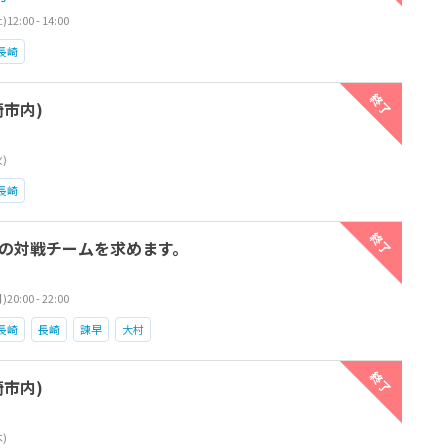
2:00 - 14:00
長崎
終了
市内)
火)
長崎
終了
の対戦チームを求めます。
0:00 - 22:00
長崎
長崎
諫早
大村
終了
市内)
木)