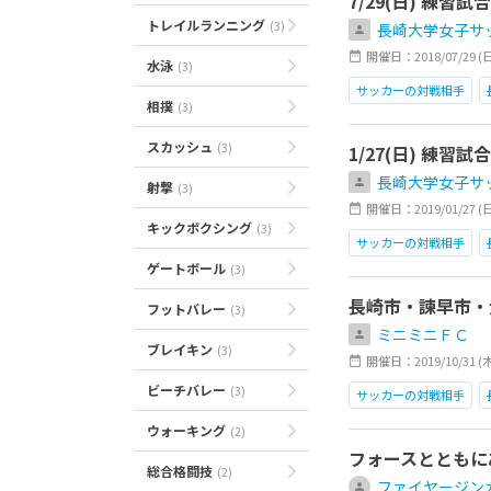
7/29(日) 練
トレイルランニング
(3)
長崎大学女子サ
開催日：2018/07/29 (日)1
水泳
(3)
サッカーの対戦相手
相撲
(3)
スカッシュ
(3)
1/27(日) 練
長崎大学女子サ
射撃
(3)
開催日：2019/01/27 (日)0
キックボクシング
(3)
サッカーの対戦相手
ゲートボール
(3)
長崎市・諫早市・
フットバレー
(3)
ミニミニＦＣ
ブレイキン
(3)
開催日：2019/10/31 (
ビーチバレー
(3)
サッカーの対戦相手
ウォーキング
(2)
フォースとともに
総合格闘技
(2)
ファイヤージン