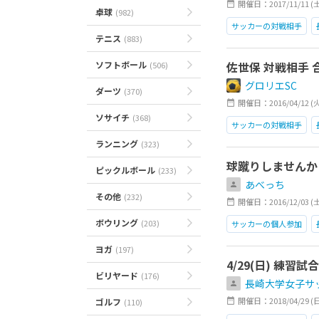
開催日：2017/11/11 (土)2
卓球
(982)
サッカーの対戦相手
テニス
(883)
ソフトボール
佐世保 対戦相手 
(506)
グロリエSC
ダーツ
(370)
開催日：2016/04/12 (
ソサイチ
(368)
サッカーの対戦相手
ランニング
(323)
球蹴りしませんか
ピックルボール
(233)
あべっち
その他
(232)
開催日：2016/12/03 (
ボウリング
(203)
サッカーの個人参加
ヨガ
(197)
4/29(日) 練
ビリヤード
(176)
長崎大学女子サ
開催日：2018/04/29 (日)1
ゴルフ
(110)