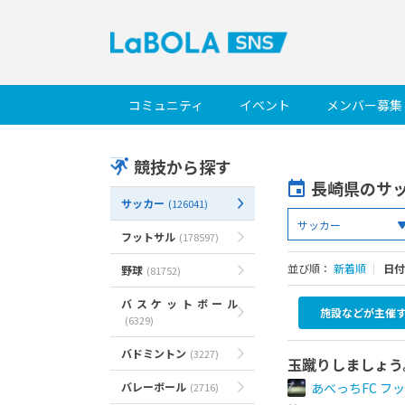
コミュニティ
イベント
メンバー募集
競技から探す
長崎県のサ
サッカー
(126041)
フットサル
(178597)
並び順：
新着順
｜
日付
野球
(81752)
バスケットボール
施設などが主催
(6329)
バドミントン
(3227)
玉蹴りしましょう
バレーボール
あべっちFC フ
(2716)