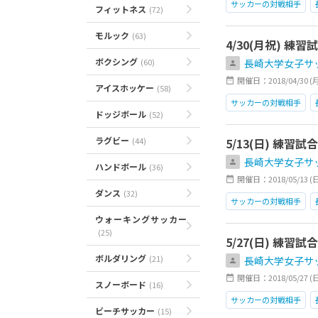
サッカーの対戦相手
フィットネス
(72)
モルック
(63)
4/30(月祝) 
ボクシング
(60)
長崎大学女子サ
開催日：2018/04/30 (月)0
アイスホッケー
(58)
サッカーの対戦相手
ドッジボール
(52)
ラグビー
(44)
5/13(日) 練
長崎大学女子サ
ハンドボール
(36)
開催日：2018/05/13 (日)1
ダンス
(32)
サッカーの対戦相手
ウォーキングサッカー
(25)
5/27(日) 練
ボルダリング
(21)
長崎大学女子サ
開催日：2018/05/27 (日)1
スノーボード
(16)
サッカーの対戦相手
ビーチサッカー
(15)