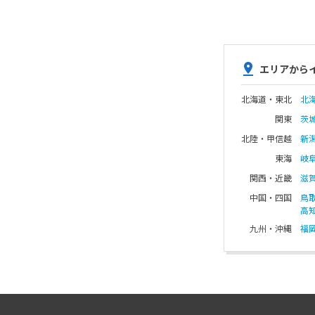
エリアから
北海道・東北
北
関東
茨
北陸・甲信越
新
東海
岐
関西・近畿
滋
中国・四国
鳥
高
九州・沖縄
福