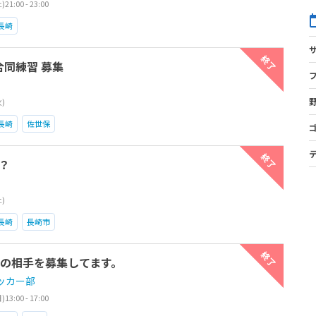
1:00 - 23:00
長崎
終了
合同練習 募集
火)
長崎
佐世保
終了
？
土)
長崎
長崎市
終了
習試合の相手を募集してます。
ッカー部
3:00 - 17:00