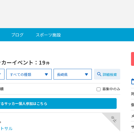
ブログ
スポーツ施設
ッカーイベント
：19
件
詳細検索
順
募集中のみ
するサッカー個人参加はこちら
中止
。
ットサル