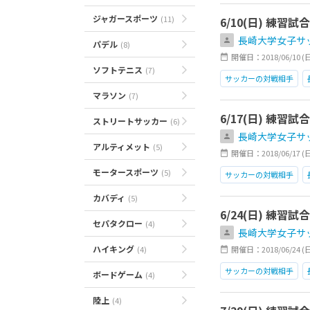
ジャガースポーツ
(11)
6/10(日) 練
長崎大学女子サ
パデル
(8)
開催日：2018/06/10 (日)0
ソフトテニス
(7)
サッカーの対戦相手
マラソン
(7)
6/17(日) 練
ストリートサッカー
(6)
長崎大学女子サ
アルティメット
(5)
開催日：2018/06/17 (日)0
モータースポーツ
(5)
サッカーの対戦相手
カバディ
(5)
6/24(日) 練
セパタクロー
(4)
長崎大学女子サ
ハイキング
(4)
開催日：2018/06/24 (日)1
サッカーの対戦相手
ボードゲーム
(4)
陸上
(4)