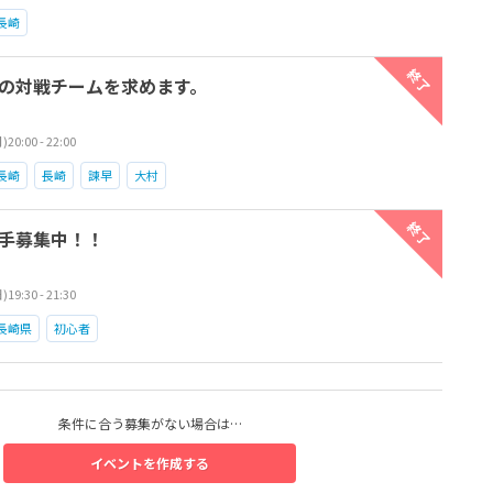
長崎
終了
の対戦チームを求めます。
0:00 - 22:00
長崎
長崎
諫早
大村
終了
手募集中！！
9:30 - 21:30
長崎県
初心者
条件に合う募集がない場合は…
イベントを作成する