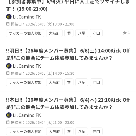
【参加者募集中】6/9(火) 平日に人工芝でソサイチしま
FW大募集
良質な人工芝
す！ (19:00-21:00)
Lil Camino FK
開催日：2026/06/09 (火)19:00 - 21:00
サッカーの個人参加
大阪府
堺
八尾
守口
1
東大阪
天王寺
エンジョイ
駅近
!!明日!!【26年度メンバー募集】 6/6(土) 14:00Kick Off
平日からハードに
メンバー募集中
週四活動
是非この機会にチーム体験参加してみませんか？
ソサイチ
人工芝
平日練習
スタジアム
Lil Camino FK
鶴見緑地
開催日：2026/06/06 (土)14:00 - 15:30
サッカーの個人参加
大阪府
堺
八尾
守口
東大阪
天王寺
平日活動
平日ナイター
!!本日!!【26年度メンバー募集】 6/4(木) 21:10Kick Off
ナイター練習
駅近
レギュラー奪取
チーム強化中
是非この機会にチーム体験参加してみませんか？
攻撃陣が欲しい
祝日もサッカー
来季に向けて
Lil Camino FK
開催日：2026/06/04 (木)21:00 - 23:00
サッカーの個人参加
大阪府
堺
八尾
守口