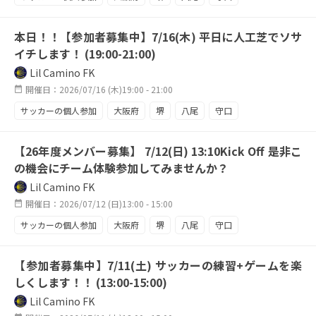
東大阪
天王寺
fw希望
攻撃陣強化中
本日！！【参加者募集中】7/16(木) 平日に人工芝でソサ
FW大募集
良質な人工芝
イチします！ (19:00-21:00)
Lil Camino FK
開催日：2026/07/16 (木)19:00 - 21:00
サッカーの個人参加
大阪府
堺
八尾
守口
東大阪
天王寺
エンジョイ
駅近
【26年度メンバー募集】 7/12(日) 13:10Kick Off 是非こ
平日からハードに
メンバー募集中
週四活動
の機会にチーム体験参加してみませんか？
ソサイチ
人工芝
平日練習
スタジアム
Lil Camino FK
鶴見緑地
開催日：2026/07/12 (日)13:00 - 15:00
サッカーの個人参加
大阪府
堺
八尾
守口
東大阪
天王寺
【参加者募集中】7/11(土) サッカーの練習+ゲームを楽
しくします！！ (13:00-15:00)
Lil Camino FK