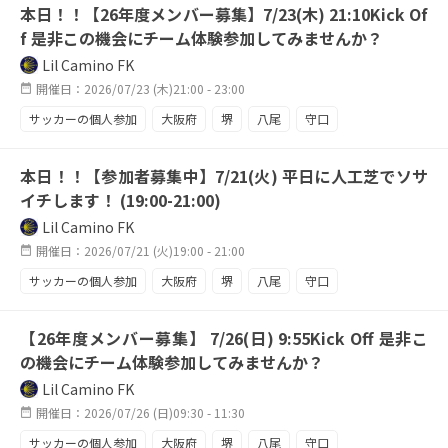
本日！！【26年度メンバー募集】7/23(木) 21:10Kick Of
FW大募集
良質な人工芝
f 是非この機会にチーム体験参加してみませんか？
Lil Camino FK
開催日：2026/07/23 (木)21:00 - 23:00
サッカーの個人参加
大阪府
堺
八尾
守口
東大阪
天王寺
平日活動
平日ナイター
本日！！【参加者募集中】7/21(火) 平日に人工芝でソサ
ナイター練習
駅近
レギュラー奪取
チーム強化中
イチします！ (19:00-21:00)
攻撃陣が欲しい
祝日もサッカー
来季に向けて
Lil Camino FK
開催日：2026/07/21 (火)19:00 - 21:00
サッカーの個人参加
大阪府
堺
八尾
守口
東大阪
天王寺
エンジョイ
駅近
【26年度メンバー募集】 7/26(日) 9:55Kick Off 是非こ
平日からハードに
メンバー募集中
週四活動
の機会にチーム体験参加してみませんか？
ソサイチ
人工芝
平日練習
スタジアム
Lil Camino FK
鶴見緑地
開催日：2026/07/26 (日)09:30 - 11:30
サッカーの個人参加
大阪府
堺
八尾
守口