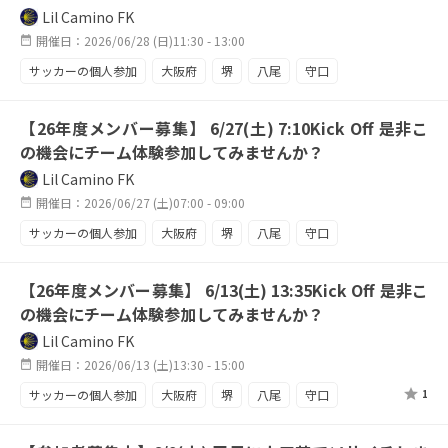
ソサイチ
人工芝
平日練習
スタジアム
Lil Camino FK
鶴見緑地
開催日：2026/06/28 (日)11:30 - 13:00
サッカーの個人参加
大阪府
堺
八尾
守口
東大阪
天王寺
fw希望
攻撃陣強化中
【26年度メンバー募集】 6/27(土) 7:10Kick Off 是非こ
FW大募集
良質な人工芝
の機会にチーム体験参加してみませんか？
Lil Camino FK
開催日：2026/06/27 (土)07:00 - 09:00
サッカーの個人参加
大阪府
堺
八尾
守口
東大阪
天王寺
【26年度メンバー募集】 6/13(土) 13:35Kick Off 是非こ
の機会にチーム体験参加してみませんか？
Lil Camino FK
開催日：2026/06/13 (土)13:30 - 15:00
サッカーの個人参加
大阪府
堺
八尾
守口
1
東大阪
天王寺
fw希望
攻撃陣強化中