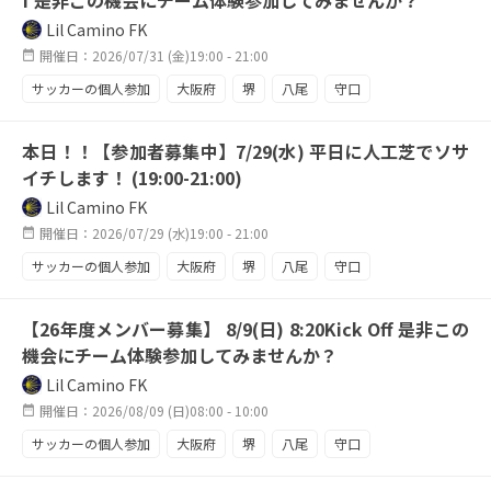
f 是非この機会にチーム体験参加してみませんか？
Lil Camino FK
開催日：2026/07/31 (金)19:00 - 21:00
サッカーの個人参加
大阪府
堺
八尾
守口
東大阪
天王寺
平日活動
平日ナイター
本日！！【参加者募集中】7/29(水) 平日に人工芝でソサ
ナイター練習
駅近
レギュラー奪取
チーム強化中
イチします！ (19:00-21:00)
攻撃陣が欲しい
祝日もサッカー
来季に向けて
Lil Camino FK
開催日：2026/07/29 (水)19:00 - 21:00
サッカーの個人参加
大阪府
堺
八尾
守口
東大阪
天王寺
エンジョイ
駅近
【26年度メンバー募集】 8/9(日) 8:20Kick Off 是非この
平日からハードに
メンバー募集中
週四活動
機会にチーム体験参加してみませんか？
ソサイチ
人工芝
平日練習
スタジアム
Lil Camino FK
鶴見緑地
開催日：2026/08/09 (日)08:00 - 10:00
サッカーの個人参加
大阪府
堺
八尾
守口
東大阪
天王寺
fw希望
攻撃陣強化中