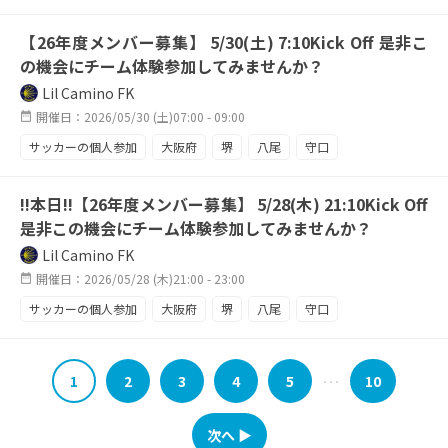
東大阪
天王寺
平日活動
平日ナイター
【26年度メンバー募集】 5/30(土) 7:10Kick Off 是非こ
ナイター練習
駅近
レギュラー奪取
チーム強化中
の機会にチーム体験参加してみませんか？
攻撃陣が欲しい
祝日もサッカー
来季に向けて
Lil Camino FK
開催日：2026/05/30 (土)07:00 - 09:00
サッカーの個人参加
大阪府
堺
八尾
守口
東大阪
天王寺
!!本日!!【26年度メンバー募集】 5/28(木) 21:10Kick Off
是非この機会にチーム体験参加してみませんか？
Lil Camino FK
開催日：2026/05/28 (木)21:00 - 23:00
サッカーの個人参加
大阪府
堺
八尾
守口
東大阪
天王寺
平日活動
平日ナイター
ナイター練習
駅近
レギュラー奪取
チーム強化中
1
2
3
4
5
10
･･･
攻撃陣が欲しい
祝日もサッカー
来季に向けて
次へ ▶︎