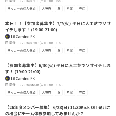
開催日：2026/07/11 (土)13:00 - 15:00
サッカーの個人参加
大阪府
堺
八尾
守口
東大阪
天王寺
エンジョイ
初心者
本日！！【参加者募集中】7/7(火) 平日に人工芝でソサ
部活のような
練習
サッカー好き大集合
イチします！ (19:00-21:00)
Lil Camino FK
開催日：2026/07/07 (火)19:00 - 21:00
サッカーの個人参加
大阪府
堺
八尾
守口
東大阪
天王寺
エンジョイ
駅近
【参加者募集中】6/30(火) 平日に人工芝でソサイチしま
平日からハードに
メンバー募集中
週四活動
す！ (19:00-21:00)
ソサイチ
人工芝
平日練習
スタジアム
Lil Camino FK
鶴見緑地
開催日：2026/06/30 (火)19:00 - 21:00
サッカーの個人参加
大阪府
堺
八尾
守口
東大阪
天王寺
エンジョイ
駅近
【26年度メンバー募集】 6/28(日) 11:30Kick Off 是非こ
平日からハードに
メンバー募集中
週四活動
の機会にチーム体験参加してみませんか？