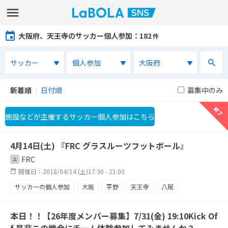
大阪府、天王寺のサッカー個人参加
：182
件
新着順
｜
日付順
募集中のみ
中止
終了
終了
終了
終了
終了
終了
終了
終了
終了
終了
終了
終了
終了
終了
終了
終了
終了
終了
終了
施設などが主催するサッカー個人参加はこちら
4月14日(土) 『FRC グラスルーツフットボール』
FRC
開催日：2018/04/14 (土)17:30 - 21:00
サッカーの個人参加
大阪
平野
天王寺
八尾
東大阪
松原
本日！！【26年度メンバー募集】7/31(金) 19:10Kick Of