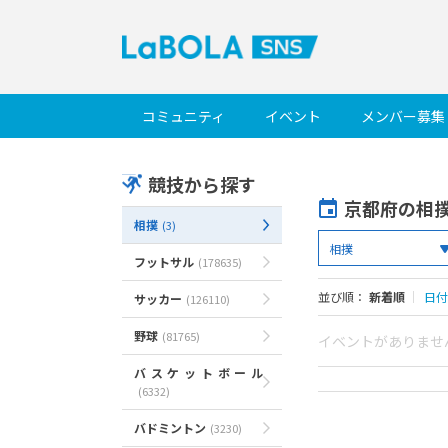
コミュニティ
イベント
メンバー募集
競技から探す
京都府の相
相撲
(3)
フットサル
(178635)
並び順：
新着順
｜
日付
サッカー
(126110)
野球
(81765)
イベントがありませ
バスケットボール
(6332)
バドミントン
(3230)