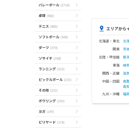
バレーボール
(2716)
卓球
(982)
テニス
(883)
エリアから
ソフトボール
(506)
北海道・東北
北
ダーツ
(370)
関東
茨
北陸・甲信越
新
ソサイチ
(368)
東海
岐
ランニング
(323)
関西・近畿
滋
ピックルボール
(233)
中国・四国
鳥
高
その他
(232)
九州・沖縄
福
ボウリング
(203)
ヨガ
(197)
ビリヤード
(176)