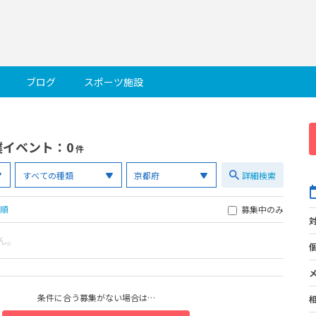
ブログ
スポーツ施設
撲イベント
：0
件
詳細検索
順
募集中のみ
ん。
条件に合う募集がない場合は…