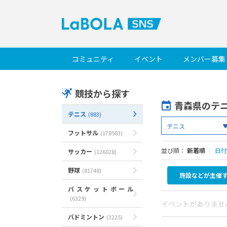
コミュニティ
イベント
メンバー募集
競技から探す
青森県のテ
テニス
(883)
フットサル
(178583)
並び順：
新着順
｜
日付
サッカー
(126028)
野球
(81748)
施設などが主催
バスケットボール
(6329)
イベントがありませ
バドミントン
(3225)