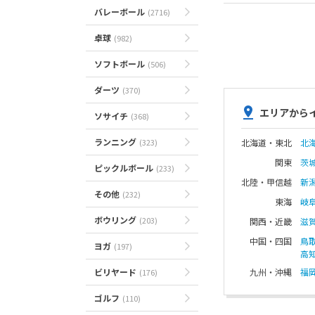
バレーボール
(2716)
卓球
(982)
ソフトボール
(506)
ダーツ
(370)
エリアから
ソサイチ
(368)
ランニング
(323)
北海道・東北
北
関東
茨
ピックルボール
(233)
北陸・甲信越
新
その他
(232)
東海
岐
ボウリング
(203)
関西・近畿
滋
中国・四国
鳥
ヨガ
(197)
高
ビリヤード
九州・沖縄
福
(176)
ゴルフ
(110)