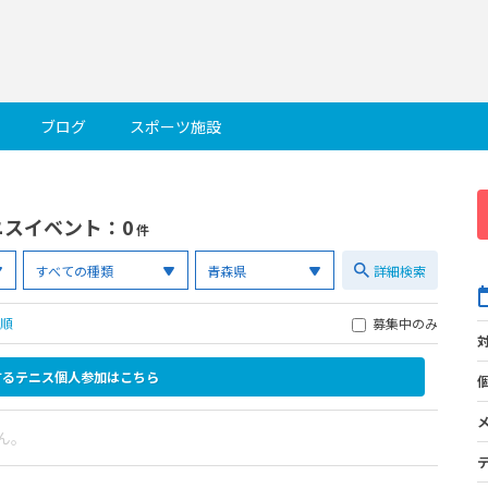
ブログ
スポーツ施設
ニスイベント
：0
件
詳細検索
順
募集中のみ
するテニス個人参加はこちら
ん。