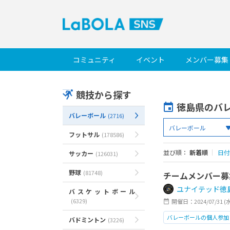
コミュニティ
イベント
メンバー募集
競技から探す
徳島県のバ
バレーボール
(2716)
フットサル
(178586)
並び順：
新着順
｜
日付
サッカー
(126031)
野球
(81748)
チームメンバー募
ユナイテッド徳島(U
バスケットボール
(6329)
開催日：2024/07/31 (
バレーボールの個人参加
バドミントン
(3226)