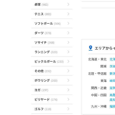
卓球
(982)
テニス
(883)
ソフトボール
(506)
ダーツ
(370)
ソサイチ
(368)
エリアから
ランニング
(323)
北海道・東北
北
ピックルボール
(233)
関東
茨
その他
(232)
北陸・甲信越
新
ボウリング
(203)
東海
岐
関西・近畿
滋
ヨガ
(197)
中国・四国
鳥
ビリヤード
(176)
高
九州・沖縄
福
ゴルフ
(110)