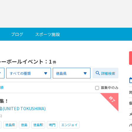
ブログ
スポーツ施設
レーボールイベント
：1
件
詳細検索
順
募集中のみ
終了
集！
NITED TOKUSHIMA)
水)
徳島県
徳島
徳島駅
鳴門
エンジョイ