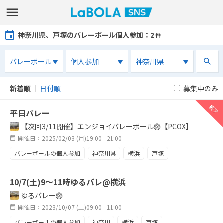
神奈川県、戸塚のバレーボール個人参加
：2
件
新着順
｜
日付順
募集中のみ
終了
終了
平日バレー
【次回3/11開催】エンジョイバレーボール🏐【PCOX】
開催日：2025/02/03 (月)19:00 - 21:00
バレーボールの個人参加
神奈川県
横浜
戸塚
エンジョイ
初心者
バレーボール
経験者
10/7(土)9〜11時ゆるバレ@横浜
ゆるバレー🏐
開催日：2023/10/07 (土)09:00 - 11:00
バレーボールの個人参加
神奈川
横浜
戸塚