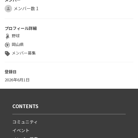
メンバー数 1
プロフィール詳細
野球
sports_handball
岡山県
share_location
メンバー募集
sell
登録日
2026年6月1日
CONTENTS
コミュニティ
イベント