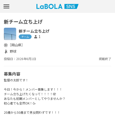
新チーム立ち上げ
新チーム立ち上げ
1
person
チーム
［岡山県］
share_location
野球
sports_handball
投稿日：2026年6月1日
掲載終了
募集内容
監督の太郎です！
今日！今から！メンバー募集します！！！
チーム立ち上げたくなって！！！！🫣
あなたも初期メンバーとしてやりませんか？
初心者でも全然OK！🥳
20歳から50歳まで男女問わずです！！！