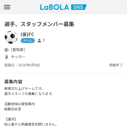
選手、スタッフメンバー募集
(仮)FC
7
person
チーム
［愛知県］
share_location
サッカー
sports_handball
投稿日：2026年6月4日
掲載終了
募集内容
新規立ち上げチームです。
選手スタッフの募集になります。
活動地域は愛知県内
始動日未定
【選手】
初心者から熟練者性別問いません。