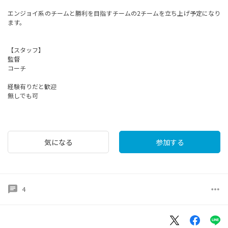
エンジョイ系のチームと勝利を目指すチームの2チームを立ち上げ予定になり
ます。
【スタッフ】
監督
コーチ
経験有りだと歓迎
無しでも可
気になる
参加する
chat
more_horiz
4