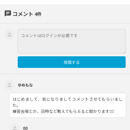
chat
コメント
4
件
投稿する
ゆめもな
はじめまして、気になりましてコメントさせてもらいまし
た。
練習会場とか、日時など教えてもらえると助かります🙇‍♀️
00